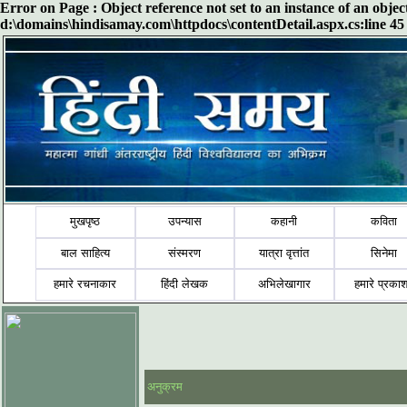
Error on Page : Object reference not set to an instance of an obje
d:\domains\hindisamay.com\httpdocs\contentDetail.aspx.cs:line 45
मुखपृष्ठ
उपन्यास
कहानी
कविता
बाल साहित्य
संस्मरण
यात्रा वृत्तांत
सिनेमा
हमारे रचनाकार
हिंदी लेखक
अभिलेखागार
हमारे प्रका
अनुक्रम