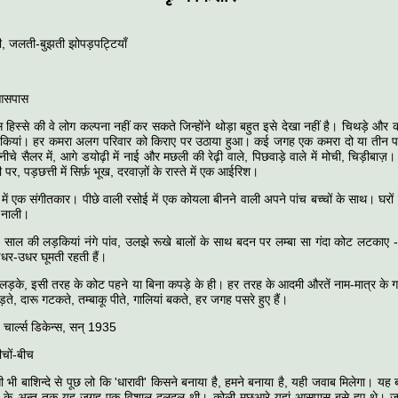
, जलती-बुझती झोपड़पट्टियाँ
आसपास
हिस्से की वे लोग कल्पना नहीं कर सकते जिन्होंने थोड़ा बहुत इसे देखा नहीं है। चिथड़े और 
खिड़कियां। हर कमरा अलग परिवार को किराए पर उठाया हुआ। कई जगह एक कमरा दो या तीन परिव
नीचे सैलर में, आगे डयोढ़ी में नाई और मछली की रेढ़ी वाले, पिछवाड़े वाले में मोची, चिड़ीबाज़
पर, पड़छत्ती में सिर्फ़ भूख, दरवाज़ों के रास्ते में एक आईरिश।
ें एक संगीतकार। पीछे वाली रसोई में एक कोयला बीनने वाली अपने पांच बच्चों के साथ। घरों स
 नाली।
ह साल की लड़कियां नंगे पांव, उलझे रूखे बालों के साथ बदन पर लम्बा सा गंदा कोट लटकाए
धर-उधर घूमती रहती हैं।
लड़के, इसी तरह के कोट पहने या बिना कपड़े के ही। हर तरह के आदमी औरतें नाम-मात्र के गन्
गड़ते, दारू गटकते, तम्बाकू पीते, गालियां बकते, हर जगह पसरे हुए हैं।
 चार्ल्स डिकेन्स, सन्‌ 1935
चों-बीच
ी भी बाशिन्दे से पूछ लो कि 'धारावी' किसने बनाया है, हमने बनाया है, यही जवाब मिलेगा। यह 
सदी के अन्त तक यह जगह एक विशाल दलदल थी। कोली मछुआरे यहां आसपास बसे हुए थे।