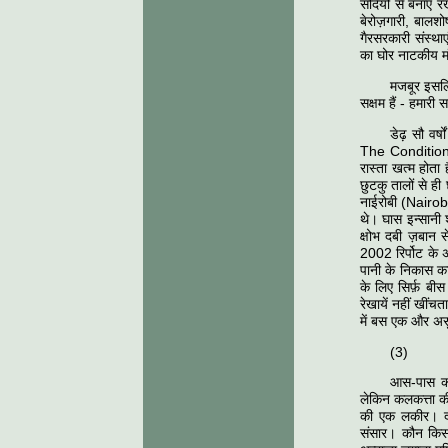
सदियों से बनाए रख
बेरोज़गारी, बालश
गैरसरकारी संस्थाए
का घोर नाटकीय म
मजबूर इसलि
सक्षम हैं - हमारी
डेढ़ सौ वर्
The Conditions 
रास्ता खत्म होता
छुटकु तालों से ही
नाईरोबी (Nairobi
थे। घास इन्सानी 
क्षोभ दबी ज़बान
2002 रिर्पोट के अ
पानी के निकास का 
के लिए सिर्फ़ बी
रेखायें नहीं खींच
में बस एक और अस
(3)
आस-पास कोई
लेकिन कलकत्ता क
की एक लकीर। दोन
संसार। कौन किस 