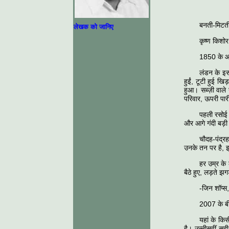
बनती-मिटती
लेखक को जानिए
कृष्ण किशोर
1850 के 
लंडन के इस 
हुईं, टूटी हुई 
हुआ। सब्ज़ी वाले 
परिवार, ऊपरी पारी 
पहली रसोई म
और आगे गंदी बड़ी
चौदह-पंद्र
उनके तन पर है, इ
हर उम्र के 
बैठे हुए, लड़ते झ
-जिन शॉप्स,
2007 के बी
यहां के किस
है। उन्नीसवीं 