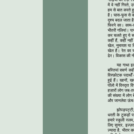
में वे नहीं गिरते
हम से बात करते हु
है। घास-फूस से की
दृश्य बदल जाता है
फिरने का। काम-क
भीतरी गलियां। पा
कर चलते हुए ये सब
कहीं हैं, कहीं न
खेल, नुमायश या व
खेल है। रेत का 
ढेर। विकास की न
यह गाथा इत
बस्तियां सवर्ण कह
विस्फ़ोटक पदार्थो
हुई हैं। खानों, 
पॉलो में विस्तृत व
हज़ारों लोग जब-तब 
की संख्या में लो
और जानलेवा ऊंच-न
झोपड़पट्टी,
धरती के टुकड़ों 
हमारे स्कूली स्ल
लिए सुन्दर, इज़्ज
ज़्यादा है, भीतर 