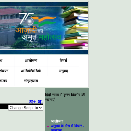
ंध
आलोचना
विमर्श
संचयन
आडियो/वीडियो
अनुवाद
द्यालय
संग्रहालय
हिंदी समय में कृष्ण किशोर की
रचनाएँ
अ+
अ-
आलोचना
अनुभव के भेस में विचार -
उपन्यास