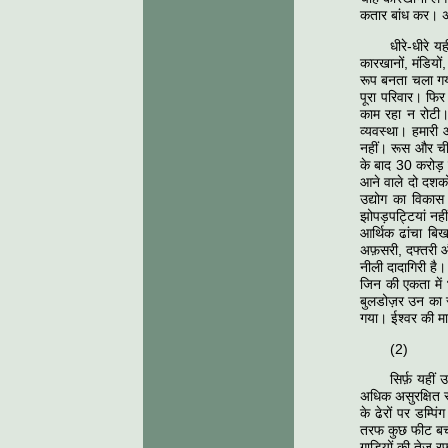
कतार बांध कर। अपन
धीरे-धीरे 
कारखानों, मंडियो
रूप बनता चला गय
पूरा परिवार। फिर
काम रहा न रोटी।
व्यवस्था। हमारी आ
नहीं। रूस और चीन 
के बाद 30 करोड़ ल
आने वाले दो दशको
उद्योग का विकास 
झोपड़पट्टियां नही
आर्थिक ढांचा बिखर
अफ़सरी, दफ्तरी और
नीली दादागिरी है।
जिन की एकता में 
बुलडोज़र उन का स
गया। ईश्वर की म
(2)
सिर्फ़ यहीं
अधिक असुरक्षित 
के ढेरों पर डम्पि
तरफ कुछ फीट बची 
गाड़ियों की तेज़ 