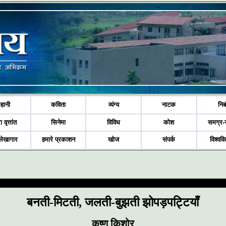
हानी
कविता
व्यंग्य
नाटक
निब
ा वृत्तांत
सिनेमा
विविध
कोश
समग्र-
लेखागार
हमारे प्रकाशन
खोज
संपर्क
विश्ववि
बनती-मिटती, जलती-बुझती झोपड़पट्टियाँ
कृष्ण किशोर