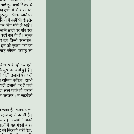
नाते हुए बच्चे निडर थे
द हफ्ते में दो बार आता
 दूर-दूर। भीतर जाने पर
या में कहीं भी दौड़ते-
कर बिन मांगे ले आईं।
उसकी छाती पर पांव रख
-कहीं सब के हैं। स्कूल
। और कब किसी प्रसाधन,
 इन की एकता पत्तों का
बाड़ जीवन, कबाड़ का
े बीच खड़ी हो कर ऐसी
के मुख पर बसी हुई हैं।
़ने वाली ढलानों पर बसी
े से अधिक फॉवेला, साओ
हाड़ी ढलानों पर हैं जहां
 दो साल पहले ही हज़ारों
ै, न सरकार। न ज़हरीली
 के स्लम हैं, अलग-अलग
 तरह-तरह से करती हैं।
म - इन स्लमों ने अपने
लों में यह गंदगी बाहर
र को बिखरने नहीं देता,