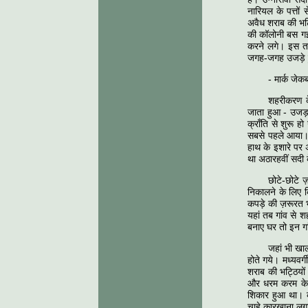
नारियल के पत्तों 
अवैध शराब की भट्ठ
की कॉलोनी बस गई।
करने लगे। इस तर
जगह-जगह उजड़े ह
- मार्क जे
शहरीकरण के
जाता हुआ - उजड़
क्राँति से शुरू 
सबसे पहले आया। ज
हाथ के इशारे पर
था अठारहवीं सदी के 
छोटे-छोटे ज
निकालने के लिए क
कपड़े की ज़रूरत भ
यहां तब गांव से श
बनाए घर तो इन गा
जहां भी खाल
होते गये। मध्यवर्
शराब की भट्ठियों
और धरम करम के स
शिकार हुआ था। क
चाहे कारखाना लगा