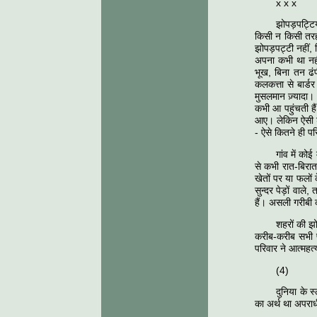
x x x
झोपड़पट्टिय
किसी न किसी तरह। 
झोपड़पट्टी नहीं,
अपना कभी था नही
भूख, बिना तन ढंप
कलकत्ता से बार्डर 
मुसलमान ज़्यादा।
कभी आ पहुंचती है
आए। लेकिन ऐसी शान
- ऐसे कितने ही पर
गांव में को
से कभी रात-बिरात
खेतों पर या फलों
सुन्दर पेड़ों वाले
हैं। असली गरीबी क
शहरों की झो
करीब-करीब सभी प्र
परिवार ने आत्महत
(4)
दुनिया के स
का अर्थ था अपराधी