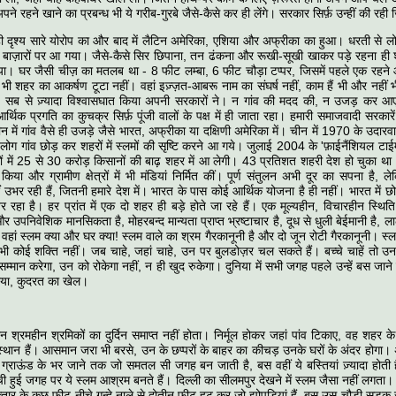
े रहने खाने का प्रबन्ध भी ये गरीब-गुरबे जैसे-कैसे कर ही लेंगे। सरकार सिर्फ़ उन्हीं की रही
यही दृश्य सारे योरोप का और बाद में लैटिन अमेरिका, एशिया और अफ्रीका का हुआ। धरती से ल
ं, बाज़ारों पर आ गया। जैसे-कैसे सिर छिपाना, तन ढंकना और रूखी-सूखी खाकर पड़े रहना ही श
ा। घर जैसी चीज़ का मतलब था - 8 फीट लम्बा, 6 फीट चौड़ा टप्पर, जिसमें पहले एक रहन
 भी शहर का आकर्षण टूटा नहीं। वहां इज़्ज़त-आबरू नाम का संघर्ष नहीं, काम हैं भी और नहीं भ
 सब से ज़्यादा विश्वासघात किया अपनी सरकारों ने। न गांव की मदद की, न उजड़ कर आए 
र्थिक प्रगति का कुचक्र सिर्फ़ पूंजी वालों के पक्ष में ही जाता रहा। हमारी समाजवादी सरकारे
में गांव वैसे ही उजड़े जैसे भारत, अफ्रीका या दक्षिणी अमेरिका में। चीन में 1970 के उदारव
ोग गांव छोड़ कर शहरों में स्लमों की सृष्टि करने आ गये। जुलाई 2004 के 'फ़ाईनैंशियल टाईम्
ं में 25 से 30 करोड़ किसानों की बाढ़ शहर में आ लेगी। 43 प्रतिशत शहरी देश हो चुका था। च
किया और ग्रामीण क्षेत्रों में भी मंडियां निर्मित कीं। पूर्ण संतुलन अभी दूर का सपना है,
ं उभर रही हैं, जितनी हमारे देश में। भारत के पास कोई आर्थिक योजना है ही नहीं। भारत में छ
 रहा है। हर प्रांत में एक दो शहर ही बड़े होते जा रहे हैं। एक मूल्यहीन, विचारहीन स्थिति 
 उपनिवेशिक मानसिकता है, मोहरबन्द मान्यता प्राप्त भ्रष्टाचार है, दूध से धुली बेईमानी है,
 वहां स्लम क्या और घर क्या! स्लम वाले का श्रम गैरकानूनी है और दो जून रोटी गैरकानूनी। स्लम
भी कोई शक्ति नहीं। जब चाहे, जहां चाहे, उन पर बुलडोज़र चल सकते हैं। बच्चे चाहें तो उ
म्मान करेगा, उन को रोकेगा नहीं, न ही खुद रुकेगा। दुनिया में सभी जगह पहले उन्हें बस जाने
ाया, कुदरत का खेल।
 उन श्रमहीन श्रमिकों का दुर्दिन समाप्त नहीं होता। निर्मूल होकर जहां पांव टिकाए, वह शहर 
स्थान हैं। आसमान जरा भी बरसे, उन के छप्परों के बाहर का कीचड़ उनके घरों के अंदर होग
ंग ग्राऊंड के भर जाने तक जो समतल सी जगह बन जाती है, बस वहीं ये बस्तियां ज़्यादा होती है
हुई जगह पर ये स्लम आश्रम बनते हैं। दिल्ली का सीलमपुर देखने में स्लम जैसा नहीं लगता।
रफ्तार के कुछ फीट नीचे गन्दे नाले से दोतीन फीट हट कर जो झोपड़ियां हैं, बस उस चौड़ी सड़क 