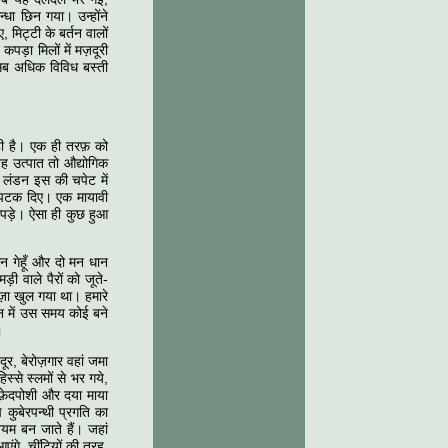
न्धा छिन गया। उन्होंने
 मिट्टी के बर्तन वालों
ड़ा मिलों में मज़दूरी
सब अधिक विविध बस्ती
वही है। एक ही तरफ़ को
ह उत्पात तो औद्योगिक
र लंडन इस की चपेट में
ं पटक दिए। एक मायावी
पड़े। ऐसा ही कुछ हुआ
 मन गेहूँ और दो मन धान
ी वाले पैरों को जूते-
ाज़ा खुल गया था। हमारे
्डन में उस समय कोई बने
।
ूर, बेरोज़गार वहां जमा
्से स्लमों से भर गये,
फ़ेदपोशी और दया माया
कुबेरपन्थी प्रगति का
यम बन जाते हैं। जहां
गे, चींटियों की तरह,