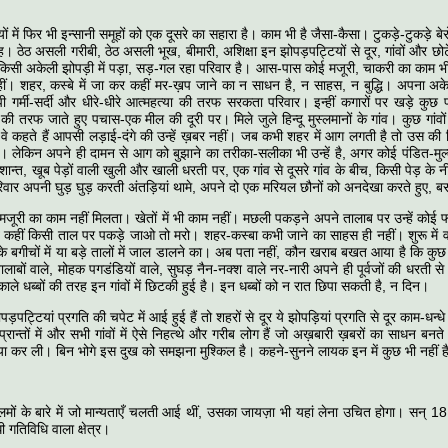
ों में फिर भी इन्सानी समूहों को एक दूसरे का सहारा है। काम भी है जैसा-कैसा। टुकड़े-टुकड़े बे
ठेठ असली गरीबी, ठेठ असली भूख, बीमारी, अशिक्षा इन झोपड़पट्टियों से दूर, गांवों और छोटे कस
 किसी अकेली झोपड़ी में पड़ा, सड़-गल रहा परिवार है। आस-पास कोई मजूरी, चाकरी का काम भी
ं। शहर, कस्बे में जा कर कहीं मर-ख़प जाने का न साधन है, न साहस, न बुद्धि। अपना अ
ी गर्मी-सर्दी और धीरे-धीरे आत्महत्या की तरफ सरकता परिवार। इन्हीं कगारों पर खड़े कुछ
की तरफ जाते हुए पचास-एक मील की दूरी पर। मिले जुले हिन्दू मुस्लमानों के गांव। कुछ गांवों में 
 वे कहते हैं आपसी लड़ाई-दंगे की उन्हें ख़बर नहीं। जब कभी शहर में आग लगती है तो उस की चि
ं। लेकिन अपने ही दामन से आग को बुझाने का तरीका-सलीका भी उन्हें है, अगर कोई पंडित-मुल्
्त, खूब पेड़ों वाली खुली और खाली धरती पर, एक गांव से दूसरे गांव के बीच, किसी पेड़ के नी
िवार अपनी घुड़ घुड़ करती अंतड़ियां थामे, अपने दो एक मरियल छौनों को अनदेखा करते हुए, बस व
ई मजूरी का काम नहीं मिलता। खेतों में भी काम नहीं। मछली पकड़ने अपने तालाब पर उन्हें कोई 
 कहीं किसी ताल पर पकड़े जाओ तो मरो। शहर-कस्बा कभी जाने का साहस ही नहीं। शुरू में व
 के बगीचों में या बड़े तालों में जाल डालने का। अब पता नहीं, कौन खराब बखत आया है कि कुछ 
, तालाबों वाले, मोहक पगडंडियों वाले, सुघड़ नैन-नक्श वाले नर-नारी अपने ही पूर्वजों की धरती से
ाले धब्बों की तरह इन गांवों में छिटकी हुई है। इन धब्बों को न रात छिपा सकती है, न दिन।
पड़पट्टियां प्रगति की चपेट में आई हुई हैं तो शहरों से दूर ये झोपड़ियां प्रगति से दूर काम-धन्ध
ान्तों में और सभी गांवों में ऐसे निहत्थे और गरीब लोग हैं जो अख़बारी ख़बरों का साधन बनते ह
्या कर ली। बिन भोगे इस दुख को समझना मुश्किल है। कहने-सुनने लायक इन में कुछ भी नहीं ह
्लमों के बारे में जो मान्यताएँ चलती आई थीं, उसका जायज़ा भी यहां लेना उचित होगा। सन्‌ 1
 गतिविधि वाला क्षेत्र।