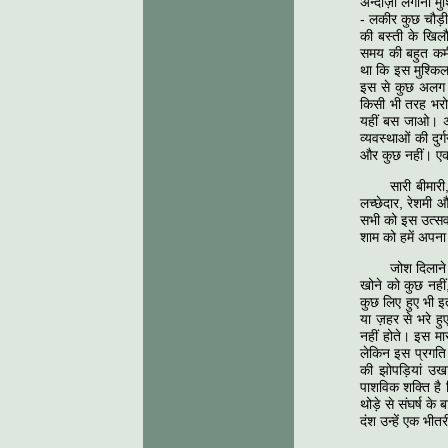
अन्दाज़ा लगाना मु
- लकीर कुछ चौड़ी
की बस्ती के खिलौ
समय की बहुत कमी 
था कि इस मुश्किल
इस से कुछ अलग हो
किसी भी तरह भरो
यहीं बस जाओ। अप
व्यवस्थाओं की दु
और कुछ नहीं। एक
सारी बीमार
लच्छेदार, रेशमी 
सभी को इस उत्सव 
शाम को हमें अपना
जोश दिलाने
खोने को कुछ नहीं
कुछ लिए हुए भी इ
या ज़हर से भरे ह
नहीं होते। इस मार
लेकिन इस प्रगति 
की झोपड़ियां उख
पाशविक शक्ति है
थोड़े से संघर्ष क
दंश उन्हें एक भीत