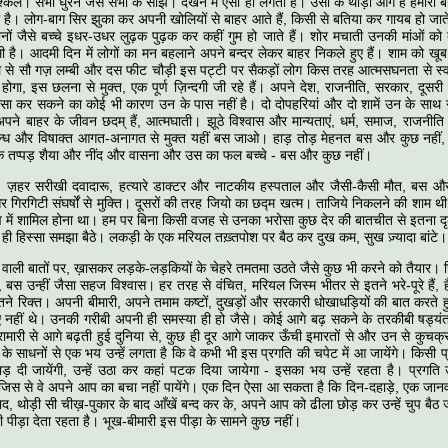
श्किल। सभी घुरने जैसे सभी के सांझे। देखने में ऐसा ही लगता है। उसी के थोड़ा आगे है हमारी बन
 है। लोग-बाग सिर झुका कर अपनी खोलियों से बाहर आते हैं, किसी से बतिया कर गायब हो जाते ह
नों जैसे बच्चे इधर-उधर लुढ़क पुढ़क कर कहीं गुम हो जाते हैं। शोर मचाती उनकी मांओं को 
है। आदमी दिन में लोगों का मन बहलाने अपने बन्दर लेकर बाहर निकले हुए हैं। शाम को खूब भ
 से सौ गज़ लम्बी और दस फीट चौड़ी इस पट्टी पर सैकड़ों लोग किस तरह आत्मसघनता से स्वन
गा, इस छलना से मुक्त, एक पूर्ण ज़िन्दगी जी रहे हैं। अपने देश, राजनीति, सरकार, दूसरी
सा कर सकने का कोई भी कारण उन के पास नहीं है। दो दोपहरियां और दो शामें उन के साथ 
ने बाहर के जीवन छदम्‌ हैं, आत्मघाती। झूठे विश्वास और मान्यताएं, धर्म, समाज, राजनीत
र्गन्ध और विषाक्त आगत-अनागत से मुक्त यहीं बस जाओ। हाड़ तोड़ मेहनत बस और कुछ नहीं, द
 तप्पड़ शैया और नींद और वासना और उस का फल बच्चे - बस और कुछ नहीं।
ी, ज़हर सरीखी दवादारू, हत्यारे डाक्टर और नाटकीय हस्पताल और जैसी-कैसी मौत, बस और
और गिरगिटी संघर्षों से मुक्ति। दूसरों की तरह जियो का छद्म खत्म। ताजिये निकलने की शाम
में शामिल होना था। हम पर बिना किसी वजह से उनका भरोसा कुछ देर की बातचीत से इतना दृढ
 ही हिस्सा समझा बैठे। लकड़ी के एक मरियल तख़्तपोश पर बैठ कर दुख कम, सुख ज़्यादा बांटे।
 वाली बातों पर, ख़ासकर लड़के-लड़कियों के चेहरे तमतमा उठते जैसे कुछ भी करने को तैयार। 
, बस उन्हीं जैसा सहज विश्वास। हर तरह से वंचित, मरियल जिस्म भीतर से इतने भरे-पूरे हैं, 
तने रिक्त। अपनी बीमारी, अपने तमाम कष्टों, दुखड़ों और सरकारी धोखाधड़ियों की बात करते
ुए नहीं थे। उनकी गरीबी अपनी ही समस्या ही हो जैसे। कोई आगे बढ़ सकने के तरकीबी षड्यंत
ामारी से आगे बढ़ती हुई दुनिया से, कुछ ही दूर आगे जाकर ऊँची इमारतों से और उन से कुचक्रों 
के साधनों से एक भय उन्हें लगता है कि वे कभी भी इस प्रगति की चपेट में आ जायेंगे। किसी
ाड़ दी जायेंगी, उन्हें उठा कर कहां पटक दिया जायेगा - इसका भय उन्हें रहता है। प्रगत
 जिस से वे अपने आप का बचा नहीं पायेंगे। एक दिन ऐसा आ सकता है कि दिन-दहाड़े, एक ज
े बाद, थोड़ी सी चीख़-पुकार के बाद आँखें बन्द कर के, अपने आप को ढीला छोड़ कर उन्हें चुप बैठ ज
री पीड़ा देता रहता है। भूख-बीमारी इस पीड़ा के सामने कुछ नहीं।