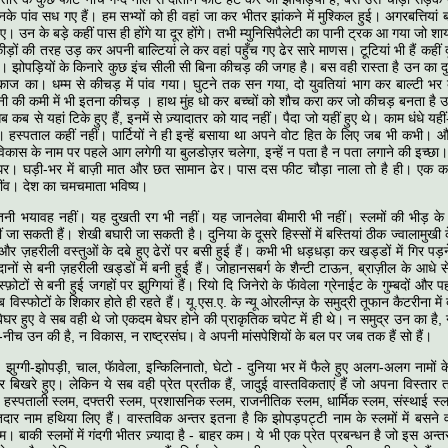
, उनके पांव सध गए हैं। हम सभ्यों को ही वहां जा कर भीतर झांकने में मुश्किल हुई। अगरबत्तियां ब
ए। उन के बड़े कहीं पास ही होंगे या दूर होंगे। तभी म्युनिसिपैलेटी का पानी ट्रक आ गया जो शाय
ड़ों की तरह उड़ कर अपनी बाल्टियां ले कर वहां पहुँच गए ढेर सारे माणस। टूटियां भी हैं कहीं
। झोपड़ियों के किनारे कुछ इंच सीली सी बिना कीचड़ की जगह है। बस वही रास्ता है उन का दुनि
ाज का। धम्म से कीचड़ में पांव गया। घुटने तक सन गया, दो युवतियां भाग कर बाल्टी भर 
नी की कमी में भी इतना कीचड़ । हाथ मुंह धो कर बच्चों को शौच करा कर जो कीचड़ बनता है 
 कब से यहां टिके हुए हैं, इनमें से ज़्यादातर को याद नहीं। पैदा जो यहीं हुए थे। काम धंधे यहीं
हीं। हस्पताल कहीं नहीं। पार्टियों ने ही इन्हें बसाया था अपने वोट हित के लिए जब भी कभी
िकास के नाम पर पहले आग लगेगी या बुलडोज़र चलेगा, इन्हें न पता है न पता लगाने की इच्छा।
घर। घड़ी-भर में बाज़ी मात और छत सामान ढेर। पास दस फीट चौड़ा नाला तो है ही। एक क
ींव। देश का चमचमाता भविष्य।
नी भयावह नहीं। यह दुखती रग भी नहीं। यह जानलेवा बीमारी भी नहीं। स्लमों की भीड़ क
ीं जा सकती हैं। शेखी बघारी जा सकती है। दुनिया के दूसरे हिस्सों में बस्तियां ठीक ज्वालामुखी 
ं और ज़हरीली वस्तुओं के दबे हुए ढेरों पर बसी हुई हैं। कभी भी धड़धड़ा कर खड्डों में गिर पड
खदानों से बनी ज़हरीली खड्डों में बनी हुई हैं। जोहानसबर्ग के शैन्टी टाऊन, ब्राज़ील के आध
िस्फ़ोटों से बनी हुई जगहों पर झुग्गियां हैं। रियो दि जिनेरो के फॅावेला ग्रेनाईट के गुम्बदों और प
विस्फोटों के शिकार होते ही रहते हैं। यू.एस.ए. के न्यू ओरलीन्ज़ के समुद्री तूफान कैटरीना में
ग बेघर हुए वे सब वही थे जो एकदम बेघर होने की प्राकृतिक चपेट में ही थे। न समुद्र उन का ह
ीच उन की है, न विकास, न राष्ट्रसंघ। वे अपनी मांसपेशियों के बल पर जब तक हैं सो हैं।
 झुग्गी-झोपड़ी, चाल, फॅावेला, इन्किलिनातो, घेटो - दुनिया भर में फैले हुए अलग-अलग नामों
पर बिखरे हुए। लेकिन ये सब वही प्रेत प्रतीक हैं, जादुई वास्तविकताएं हैं जो अपना विस्तार
म, हस्पताली स्लम, दफ्तरी स्लम, प्रशासनिक स्लम, राजनीतिक स्लम, धार्मिक स्लम, संस्थाई स्ल
़तदार नाम हथिया लिए हैं। वास्तविक अन्तर इतना है कि झोपड़पट्टी नाम के स्लमों में बसने वा
कम। बाकी स्लमों में गंदगी भीतर ज़्यादा है - बाहर कम। ये भी एक प्रेत प्रबन्धन है जो इस अन्त