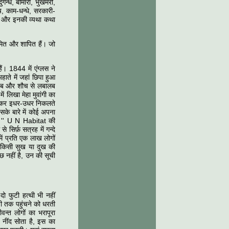
्गन्ध, बीमारी, भुखमरी,
च, काम-धन्धे, सरकारी-
स्लम और इनकी व्यथा कथा
ित और शापित हैं। जो
ं। 1844 में एंग्लस ने
ते में जहां छिपा हुआ
ेशाब और शौच से लबालब
ं लिखा मेहा मुवांगी का
हो कर इधर-उधर निकलते
सके बारे में कोई अपना
ी।'' U N Habitat की
सिर्फ़ सत्रह में गन्दे
में प्रति एक लाख लोगों
ना किसी सुख या दुख की
ुछ नहीं है, उन की सूची
दो फुटी हत्थी भी नहीं
ी तक पहुंचने को धरती
्त लोगों का भरापूरा
 नींद सोता है, इस का