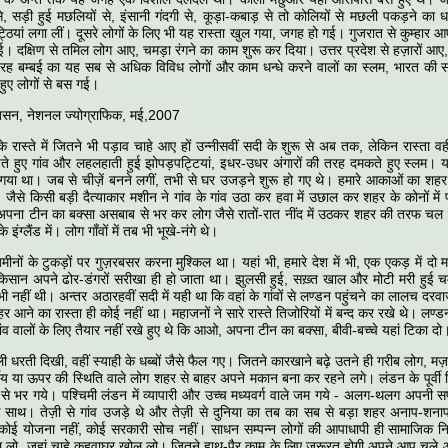
से, सड़ी हुई मछलियों से, इंसानी गंदगी से, कूड़ा-कबाड़ से तो कोलियों से मछली पकड़ने का ध
ियां लगा लीं। दूसरे लोगों के लिए भी यह रास्ता खुल गया, जगह हो गई। गुजरात से कुम्हार आए,
 दक्षिण से तमिल लोग आए, चमड़ा रंगने का काम शुरू कर दिया। उत्तर प्रदेश से हज़ारों आए, कप
ह बम्बई का यह सब से अधिक विविध लोगों और काम धन्धे करने वालों का स्लम, भारत की 
ुए लोगों से बस गई।
कबसन, नेशनल ज्योग्राफिक, मई,2007
 रास्ते में जितने भी पड़ाव चाहे आए हों उन्नीसवीं सदी के शुरू से अब तक, लेकिन रास्ता 
ते हुए गांव और लहलहाती हुई झोपड़पट्टियां, इधर-उधर अंगारों की तरह दमकते हुए स्लम। य
हो गया था। जब से चीज़ें बनने लगीं, तभी से घर उजड़ने शुरू हो गए थे। हमारे आकाओं का शह
ैसे किसी बड़ी दैत्याकार मशीन ने गांव के गांव उठा कर हवा में उछाल कर शहर के कोनों मे
 अपना टीन का बक्सा असबाब से भर कर लोग जैसे रातों-रात नींद में उठकर शहर की तरफ चल 
इंग्लैंड में। लोग गाँवों में तब भी भूखे-नंगे थे।
़मीनों के टुकड़ों पर गुज़रबसर करना मुश्किल था। यहां भी, हमारे देश में भी, एक एकड़ में दो
िसान अपने ढोर-डंगरों सरीखा ही हो जाता था। झुलसी हुई, सख़्त खाल और मोटी मरी हुई चमड़
ी नहीं थी। अन्तर अठारहवीं सदी में यही था कि वहां के गांवों से लण्डन पहुंचने का लालच दरव
हर आने का रास्ता ही कोई नहीं था। महाजनों ने सारे रास्ते तिजोरियों में बन्द कर रखे थे। लण
ंव वालों के लिए तैयार नहीं रखे हुए थे कि आओ, अपना टीन का बक्सा, बीवी-बच्चे यहां टिका दो
ी धरती दिखी, वहीं स्याही के धब्बों जैसे फैल गए। जितने कारखाने बढ़े उतने ही गरीब लोग, मज़द
गीय या ऊपर की स्थिति वाले लोग शहर से बाहर अपने मकान बना कर रहने लगे। लंडन के पूर्वी हिस
 से भर गये। पश्चिमी लंडन में व्यापारी और उच्च मध्यवर्ग वाले जम गये - अलग-थलग अपनी स
ाथ। तेज़ी से गांव उजड़े थे और तेज़ी से दुनिया का तब का सब से बड़ा शहर अनाप-शनाप 
ोई योजना नहीं, कोई सरकारी सोच नहीं। साधन सम्पन्न लोगों की आपाधापी ही सामाजिक नि
 लो, जहां चाहे कहवाघर खोल लो। जितने हाथ-पैर काम के लिए ज़रूरत होगी अपने आप चले आएं