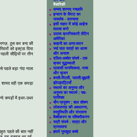
वैचारिकी
धम्मम्‌ शरणम्‌ गच्छामि
इन्सान के विराट का
जयघोष - उपन्यास
इसी सहरा में कोई आईना
तलाश करो
उदास क्रान्तिकारी लैटिन
अमेरिका
कागज़, ठूस कर बन्द की
कहानी का अन्तःसदन
ारों को इक्ट्ठा दिया
ज्यां पाल सार्त्र का आत्म
और अनात्म
। पहली सीढ़ियों पर तीन
दलित-अश्वेत संघर्ष - एक
क्रूर युद्धस्थली
प्रवासी मानसिकता, भाषा
े पहले बड़ा गंदा नाला
और सृजन
बनती-मिटती, जलती-बुझती
झोपड़पट्टियाँ
 - शायद वही एक कपड़ा
यथार्थ का अनुभव और
अनुभव का यथार्थ : पक्ष-
प्रतिपक्ष
दे कपड़ों में इधर-उधर
यौन प्रदूषण : बाल शोषण
लोकतन्त्र की अवधारणा,
वस्तुस्थिति और संभावना
वैश्वीकरण या पश्चिमीकरण
स्त्री संघर्ष : यात्रा और
प्रस्तावना
बहुत पहले की बात नहीं
हमारे गुमशुदा बच्चे
 जब यह दलदल भर गई,