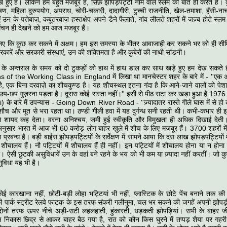
े हुए है। लेकिन हम बहुत मजबूर हैं, सिर्फ़ झोपड़पट्टी नाम वाले स्लम की बात ही करते हैं। दुर
ोषण, महिला दुरुपयोग, अपराध, चोरी-चकारी, दादागीरी, टुच्ची राजनीति, खेल-तमाशा, हँसी-ना
ं उन के पत्तेबाज़, कबूतरबाज़ हस्तक्षेप अपने डैने फैलाते, गांव लीलते शहरों में जज़्ब होते 
ंचन ही देखने को हम आज मजबूर हैं।
ए कि कुछ कर सकने में अक्षम। हम इस समस्या के भीतर आवाजाही कर सकने भर को ही सीम
 सरकारें और सरकारी संस्थाएं, उन की शक्तिमता है और कुबेरों की नाथी सांडनी।
षों के अन्तराल के समय को दो टुकड़ों को हाथ में हाथ डाल कर साथ खड़े हुए हम देख सकते है
of the Working Class in England में लिखा था मानचेस्टर शहर के बारे में - ''एक अहा
 है, एक बिना दरवाज़े का शौचकुण्ड है। यह शौचस्थल इतना गंदा है कि आने-जाने वालों को प
 छप-छप गुज़रना पड़ता है। दूसरा कोई रास्ता नहीं।'' इसी से पीठ सटा कर खड़ा हुआ है 1976 मे
) के बारे में उपन्यास - Going Down River Road - ''ज़्यादातर रास्ते गीले घास में से 
शौच और मूत से भरा रहता था। ठण्डी गीली हवा में यह दुर्गन्ध सनी रहती थी। कभी-कभार ही इ
 से शायद कह देता। वरना अनिश्चय, जमी हुई स्वीकृति और विमुखता ही अधिक दिखाई देत
नुसार भारत में आज भी 60 करोड़ लोग बाहर खुले में शौच के लिए मजबूर हैं। 3700 शहरों में से 
प्रबन्ध है। बड़ी बाईस झोपड़पट्टियों के सर्वेक्षण में सामने आया कि दस लाख झोपड़पट्टियों 
स शौचालय हैं। नौ पट्टियों में शौचालय हैं ही नहीं। इन पट्टियों में शौचालय होना या न हो
ता। ऐसी छुटकी असुविधायें उन के वहां बने रहने के भय को भी कम या ज़्यादा नहीं करतीं। जो क
ुविधा यह भी है।
 कारखाना नहीं, छोटी-बड़ी लोहा भट्टियां भी नहीं, प्लास्टिक के छोटे पेंच बनाने तक की 
ी पार्क स्ट्रीट रेलवे फाटक के इस तरफ संकरी गलीनुमा, चल भर सकने की जगहें अपनी झोपड़
ों तरफ ऊपर नीचे अड़ी-सटी लहलहाती, हुंकारती, धड़कती झोपड़ियां। सभी के बाहर जीवन
निकास छिद्र से आकर बाहर बैठ गया है, रात को कौन किस घुरने में तप्पड़ शैया पर गहरी