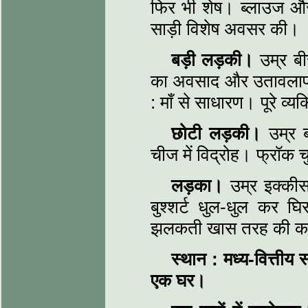
फिर भी शेष। ब्लाउज और स
साड़ी विशेष अवसर की।
बड़ी लड़की।
उम्र बी
का अवसाद और उतावलापन
: माँ से साधारण। पूरे व्य
छोटी लड़की।
उम्र 
चीज में विद्रोह। फ्रॉक च
लड़का।
उम्र इक्की
बुश्शर्ट धुल-धुल कर घि
झलकती खास तरह की क
स्‍थान
:
मध्य-वित्तीय 
एक घर।