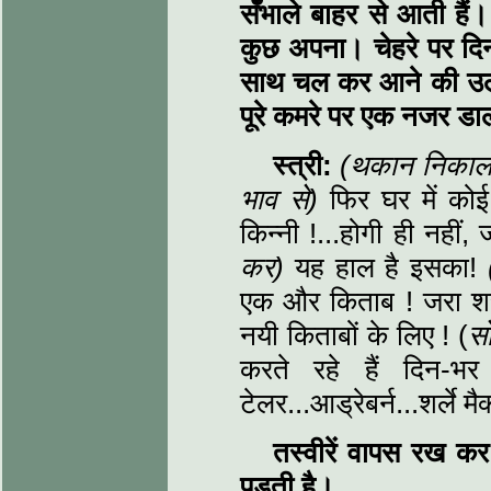
सँभाले बाहर से आती हैं
कुछ अपना। चेहरे पर दि
साथ चल कर आने की उल
पूरे कमरे पर एक नजर डा
स्त्री:
(थकान निकालनेव
भाव से)
फिर घर में को
किन्नी !...होगी ही नहीं,
कर)
यह हाल है इसका!
एक और किताब ! जरा शरम
नयी किताबों के लिए ! (
स
करते रहे हैं दिन-
टेलर...आड्रेबर्न...शर्ले मैक
तस्वीरें वापस रख कर
पड़ती है।