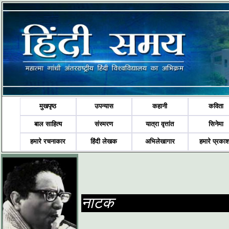
मुखपृष्ठ
उपन्यास
कहानी
कविता
बाल साहित्य
संस्मरण
यात्रा वृत्तांत
सिनेमा
हमारे रचनाकार
हिंदी लेखक
अभिलेखागार
हमारे प्रका
नाटक