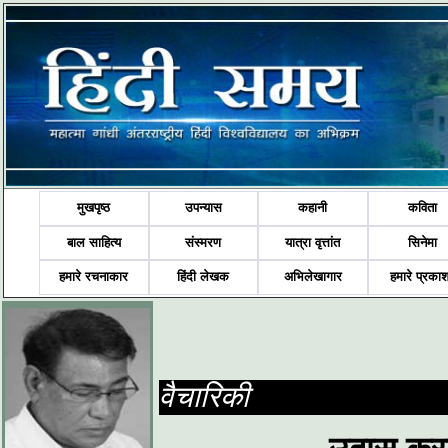
मुखपृष्ठ
उपन्यास
कहानी
कविता
बाल साहित्य
संस्मरण
यात्रा वृत्तांत
सिनेमा
हमारे रचनाकार
हिंदी लेखक
अभिलेखागार
हमारे प्रका
वैचारिकी