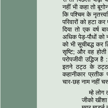
नहीं भी कहा तो बूगो
कि पश्चिम के नृतत्त
परिवारों को हटा कर
दिया तो एक वर्ष बाद
अधिक पेड़-पौधों को 
को भी सूचीबद्ध कर ल
सृष्टि; और वह होती ह
परोपजीवी उद्भिज है 
इतने ठट्ठ के ठट्ठ
कहानीकार प्रतीक प
चार-छह नाम नहीं चस
म्हे लोग
जीको खीशा 
मगर माडर्न त