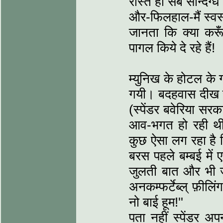
रास्ते ही सब सन्दिग्ध 
और-फिलहाल-मैं स्वस्थ
जानता कि क्या करू
पागल किये दे रहे हैं!
म्युनिख के होटल के ग
गयी। बदहवास दीख रहे
(स्पेंडर बवेरिया स
आव-भगत हो रही थी), 
कुछ ऐसा लग रहा है क
बरस पहले बम्बई में 
जुलती बात और भी जो
अनकम्फर्टेब्ल् फ़ील
नो बाई हूम!''
पता नहीं स्पेंडर 