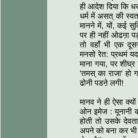
ही आदेश दिया कि ध
धर्म में असत् की स्वत
मानने में, यों, कई स
पर ही नहीं ओढऩा पड़
तो वहाँ भी एक दूसरा
मनसो रेत: प्रथमं य
माना गया, पर शीघ्र ह
'तमस् का राजा' हो ग
ढोनी पडऩे लगी!
मानव ने ही ऐसा क्यों
ओन इमेज : यूनानी क
होती तो उसके देवता भ
अपने को बना कर भी 