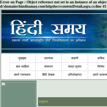
Error on Page : Object reference not set to an instance of an obje
d:\domains\hindisamay.com\httpdocs\contentDetail.aspx.cs:line 45
मुखपृष्ठ
उपन्यास
कहानी
कविता
बाल साहित्य
संस्मरण
यात्रा वृत्तांत
सिनेमा
हमारे रचनाकार
हिंदी लेखक
अभिलेखागार
हमारे प्रका
अनुक्रम