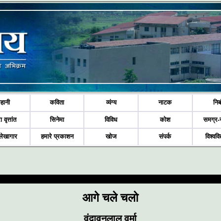
हानी
कविता
व्यंग्य
नाटक
निब
ा वृत्तांत
सिनेमा
विविध
कोश
समग्र-
लेखागार
हमारे प्रकाशन
खोज
संपर्क
विश्ववि
आगे चले चलो
वृंदावनलाल वर्मा