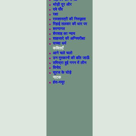
थोड़ी दूर और
दबे पाँव
रक्षा
रामशास्त्री की निस्पृहता
रिहाई तलवार की धार पर
शरणागत
शेरशाह का न्याय
शाहजादे की अग्निपरीक्षा
सच्चा धर्म
कविताएँ
आगे चले चलो
उन मुस्कानों की बलि जाऊँ
तमिस्रा हुई गगन में लीन
विनोद
सूरज के घोड़े
नाटक
हंस-मयूर