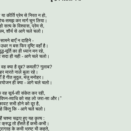
ा कीर्ति प्रेम से निरत न हो,
ोच-समझ कर मार्ग चुन लिया।
 हो सत्य के विश्वास, प्रेम से,
ियम, शौर्य से आगे चले चलो।
सामने बाएँ न दाहिने -
उधर न बस फिर दृष्टि वहाँ है।
द्ध-मूर्ति का ही ध्यान मन रहे,
े सदा ही यही - आगे चले चलो।
े वह क्या है दूब? कमली? गुलाब?
र मारते नाले बुला रहे।
ाँ है गीत मृदुल, मंजु मनोहर।
्रयोजन ही क्या - आगे चले चलो।
 वह सूर्य-सी संकेत कर रही,
"विघ्न-व्याधि को सह लो जरा-सा और।"
ावट सभी होने को दूर है,
रहे किंतु कि - आगे चले चलो।
ैं चश्मा चढ़ाए हुए यह कृत्य :
ी क्रुद्ध तो हँसते हैं कभी-कभी।
ुराग्रह के कभी भ्रष्ट भी कहते,