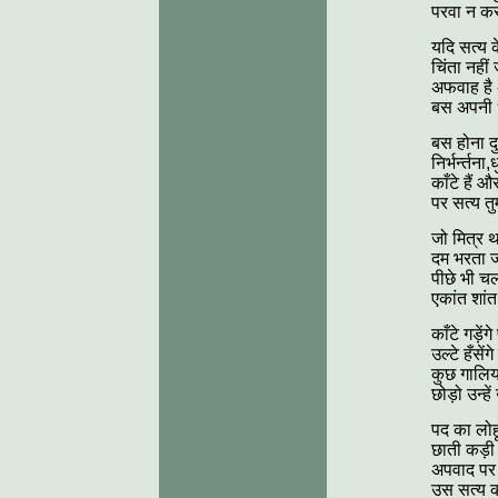
परवा न कर
यदि सत्य के
चिंता नहीं 
अफवाह है अ
बस अपनी ध
बस होना दु
निर्भर्न्त
काँटे हैं 
पर सत्य तु
जो मित्र 
दम भरता ज
पीछे भी चल
एकांत शां
काँटे गड़ें
उल्टे हँसें
कुछ गालियाँ
छोड़ो उन्ह
पद का लोहू
छाती कड़ी
अपवाद पर 
उस सत्य 