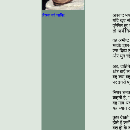
अपवाद भय य
लेखक को जानिए
यदि खूब स
प्रेरित हुए
तो धार्य न
वह अभीष्ट 
भटके इधर-
उस दिव्य शु
और धुन रह
अह, दाहिन
और बाएँ लह
वह क्या वह
पर इनसे प
स्थिर चमक
कहती है, 
वह माद थक
यह ध्यान 
कुछ देखते ह
होते हैं कभ
वश हो के द