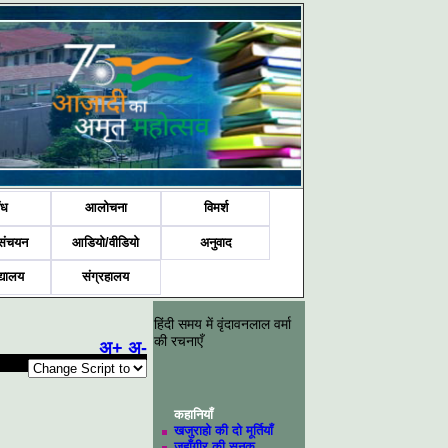
ंध
आलोचना
विमर्श
संचयन
आडियो/वीडियो
अनुवाद
द्यालय
संग्रहालय
हिंदी समय में वृंदावनलाल वर्मा
की रचनाएँ
अ+
अ-
कहानियाँ
खजुराहो की दो मूर्तियाँ
जहाँगीर की सनक