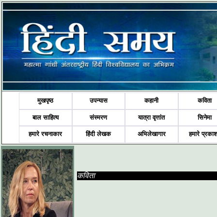
मुखपृष्ठ
उपन्यास
कहानी
कविता
बाल साहित्य
संस्मरण
यात्रा वृत्तांत
सिनेमा
हमारे रचनाकार
हिंदी लेखक
अभिलेखागार
हमारे प्रका
कविता