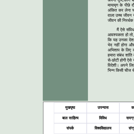
अपना दृष्टिकोण ब
मायामृग के पीछे द
अंकित कर लेना च
वाला उच्‍च जीवन स
जीवन की निरर्थक 
मैं ऐसे सं
आवश्‍यकता हो तो,
कि यह उनका देश है
भेद नहीं होगा और
अभिशाप के लिए को
हमारा संबंध शांत
से-छोटी होगी ऐसे 
विदेशी। अपने लिए
भिन्‍न किसी चीज स
मुखपृष्ठ
उपन्यास
क
बाल साहित्य
विविध
समग्
संपर्क
विश्वविद्यालय
संग