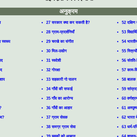
अनुक्रम
त
27 सरकार क्या कर सकती है?
52 दक्षिण मे
28 ग्राम-प्रदर्शनियाँ
53 विद्यार
ा स्वरूप
29 चरखे का संगीत
54 भारतीय 
30 मिल-उद्योग
55 स्त्रियो
ाद
31 स्वदेशी
56 संतति
ाद
32 गोरक्षा
57 काम-विज
शाप
33 सहकारी गो पालन
58 बालक
34 गाँवों की सफाई
59 सांप्र
35 गाँव का आरोग्य
60 वर्णश्रम
े?
36 गाँवों का आहार
61 अस्पृ्श
्य?
37 ग्राम सेवक
62 भारत मे
38 समग्र ग्राम सेवा
63 धर्म-परि
39 युवकों को आह्वान
64 शासन-स