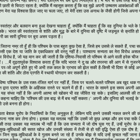
ी भावना उत्‍पन्‍न नहीं करेगा। मेरा देशप्रेम मेरे धर्म द्वारा नियंत्रित है। मैं भार से उसी तरह बं
छाती से चिपटा रहता है; क्‍योंकि मैं महसूस करता हूँ कि वह मुझे अपनी उच्चतम आकांक्षाओं की
रण मेरा यह विश्‍वास हिल जाए या चला जाए, तो मेरी दशा उस अनाथ के जैसी होगी जिसे अपना
 स्‍वतंत्र और बलवान बना हुआ देखना चाहता हूँ, क्‍योंकि मैं चाहता हूँ कि वह दुनिया के भले के लि
के। भारत की स्‍वतंत्रता से शांति और युद्ध के बारे में दुनिया की दृष्टि में जड़मूल से क्रांति
 का सारी दुनिया पर बुरा असर पड़ता है।
े जितना नम्र तो हूँ ही कि पश्चिम के पास बहुत कुछ ऐसा है, जिसे हम उससे ले सकते हैं, पचा स
किसी एक देश या जाति के एकाधिकार की वस्‍तु नहीं है। पाश्‍चात्‍य सभ्‍यता का मेरा विरोध अ
 विरोध है, जो यह मान कर की जाती है कि एशिया-निवासी तो पश्चिम से आने वाली हरेक च
हैं। ...मैं दृढ़तापूर्वक विश्‍वास करता हूँ कि यदि भारत ने दु:ख और तपस्‍या की आग में से गु
 पर-जो अपूर्ण होते हुए भी अभी तक काल के प्रभाव को झेल सकी है-किसी भी दिशा से कोई 
या की शांति और ठोस प्रगति में स्‍थायी योगदान कर सकती है।
ष्‍य पश्चिम के उस रक्‍त-रंजित मार्ग पर नहीं हैं, जिस पर चलते-चलते पश्चिम अब खुद थक गय
द्वारा प्राप्‍त शांति के अहिंसक रास्‍ते पर चलने में ही हैं। भारत के सामने इस समय अपनी आ
 यह संभव नहीं है कि अपनी आत्‍मा को खोकर भी वह जीवित रह स‍के। इसलिए आलसी की त
ं कहना चाहिए कि 'पश्चिम की उस बाढ़ से मैं बच नहीं सकता।' अपनी और दुनिया की भलाई के 
तो उसे बनना ही होगा।
्‍यता बेशक यूरोप के निवासियों के जिए अनुकूल है; लेकिन यदि हमने उसकी नकल करने की 
पना नाश कर लेना होगा। इसका यह मतलब नहीं कि उसमें जो कुछ अच्‍छा और हम पचा सकें ऐसा
सी तर‍ह उसका यह मतलब भी नहीं है कि उस सभ्‍यता में जो दोष घुस गए हैं, उन्‍हें यूरोप के ल
सुख-सुविधाओं की सतत खोज और उनकी संख्‍या में तेजी से हो रही वृद्धि ऐसा ही एक दोष है;
 जिन सुख-सुविधाओं के वे गुलाम बनते जा रहे हैं उनके बोझ से यदि उन्‍हें कुचल नहीं जाना है