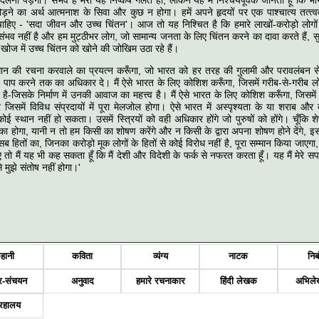
दलना पड़ेगा। संभव है मेरा यह निष्‍कर्ष गलत हो, लेकिन यह मैं निश्‍चयपूर्वक जानता हूँ कि 
ौड़ने का अर्थ आत्‍मनाश के सिवा और कुछ न होगा। हमें अपने हृदयों पर एक पाश्‍चात्‍य तत्‍त्‍वव
ाहिए - 'सदा जीवन और उच्‍च चिंतन'। आज तो यह निश्चित है कि हमारे लाखों-करोड़ो लोगों
ंभव नहीं है और हम मुट्ठीभर लोग, जो सामान्‍य जनता के लिए चिंतन करने का दावा करते हैं, सु
खोज में उच्‍च चिंतन को खोने की जोखिम उठा रहे हैं।
विधान की रचना करवाले का प्रयत्‍न करूँगा, जो भारत को हर तरह की गुलामी और परावलंबन से
 पाप करने तक का अधिकार दे। मैं ऐसे भारत के लिए कोशिश करूँगा, जिसमें गरीब-से-गरीब लो
-जिसके निर्माण में उनकी आवाज का महत्त्‍व है। मैं ऐसे भारत के लिए कोशिश करूँगा, जिसमें ऊ
 जिसमें विविध संप्रदायों में पूरा मेलजोल होगा। ऐसे भारत में अस्‍पृश्‍यता के या शराब और
ई स्‍थान नहीं हो सकता। उसमें स्त्रियों को वही अधिकार होंगे जो पुरुषों को होंगे। चूँकि श
ि का होगा, यानी न तो हम किसी का शोषण करेंगे और न किसी के द्वारा अपना शोषण होने देंगे, इ
सब हितों का, जिनका करोड़ो मूक लोगों के हितों से कोई विरोध नहीं है, पूरा सम्‍मान किया जाएगा, 
 तो मैं यह भी कह सकता हूँ कि मैं देशी और विदेशी के फर्क से नफरत करता हूँ। यह मैं मेरे स
े मुझे संतोष नहीं होगा।'
हानी
कविता
व्यंग्य
नाटक
निब
र-संचयन
अनुवाद
हमारे रचनाकार
हिंदी लेखक
अभिले
्रहालय