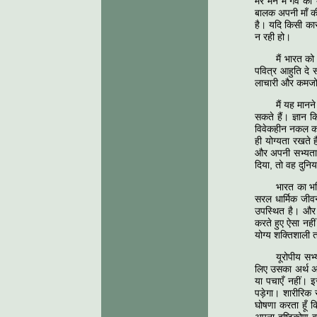
मेरे मन में गर्व क
बालक अपनी माँ की 
है। यदि किसी का
न रही हो।
मैं भारत को
पवित्र आहुति दे स
लाचारी और कमजोरी
मैं यह मानन
सकते हैं। ज्ञान 
विवेकहीन नकल का
ही योग्‍यता रखते 
और अपनी सभ्‍यता
दिया, तो वह दुनि
भारत का भवि
सरल धार्मिक जीवन 
उपस्थित है। और
करते हुए ऐसा नही
योग्‍य शक्तिशाली 
यूरोपीय सभ
लिए उसका अर्थ अ
या पचाएँ नहीं। इ
पड़ेगा। शारीरिक 
घोषणा करता हूँ कि