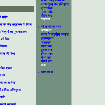
सत्याग्रह का इतिहास
प्रास्ताविक
प्रथम खंड
द्वितीय खंड
ं हिंदी*
वैचारिकी
्थियों के लिए अनुशासन के नियम
मेरे सपनों का भारत
आत्मकथा
स्त्रियों का पुनरुत्थाकन
सत्य के प्रयोग अथवा
आत्मकथा
ं की शिक्षा
प्रस्तावना
पहला भाग
-नियमन
दूसरा भाग
्ञान की शिक्षा
तीसरा भाग
चौथा भाग
पाँचवाँ भाग
अन्य
दायिक एकता
अपने बारे में
 धर्म
्यता का अभिशाप
ं धार्मिक सहिष्णुयता
वर्तन
ंबंधी समस्याएँ