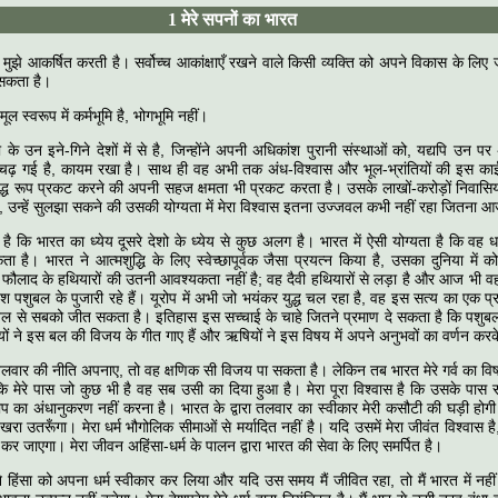
1 मेरे सपनों का भारत
ुझे आ‍कर्षित करती है। सर्वोच्‍च आकांक्षाएँ रखने वाले किसी व्‍यक्ति को अपने विकास के लि
 सकता है।
ल स्‍वरूप में कर्मभूमि है, भोगभूमि नहीं।
 के उन इने-गिने देशों में से है, जिन्‍होंने अपनी अधिकांश पुरानी संस्‍थाओं को, य‍द्यपि उन प
ाई चढ़ गई है, कायम रखा है। साथ ही वह अभी तक अंध-विश्‍वास और भूल-भ्रांतियों की इस क
्ध रूप प्रकट करने की अपनी सहज क्षमता भी प्रकट करता है। उसके लाखों-करोड़ों निवासियो
ं, उन्‍हें सुलझा सकने की उसकी योग्‍यता में मेरा विश्‍वास इतना उज्‍जवल कभी नहीं रहा जितना 
स है कि भारत का ध्‍येय दूसरे देशो के ध्‍येय से कुछ अलग है। भारत में ऐसी योग्‍यता है कि वह धर्म क
 है। भारत ने आत्‍मशुद्धि के लिए स्‍वेच्‍छापूर्वक जैसा प्रयत्‍न किया है, उसका दुनिया में
ौलाद के हथियारों की उतनी आवश्‍यकता नहीं है; वह दैवी हथियारों से लड़ा है और आज भी वह उन
ेश पशुबल के पुजारी रहे हैं। यूरोप में अभी जो भयंकर युद्ध चल रहा है, वह इस सत्‍य का एक 
ल से सबको जीत सकता है। इतिहास इस सच्‍चाई के चाहे जितने प्रमाण दे सकता है कि पशुबल 
यों ने इस बल की विजय के गीत गाए हैं और ऋषियों ने इस विषय में अपने अनुभवों का वर्णन करक
लवार की नीति अपनाए, तो वह क्षणिक सी विजय पा सकता है। लेकिन तब भारत मेरे गर्व का विषय
योंकि मेरे पास जो कुछ भी है वह सब उसी का दिया हुआ है। मेरा पूरा विश्‍वास है कि उसके पास
रोप का अंधानुकरण नहीं करना है। भारत के द्वारा तलवार का स्‍वीकार मेरी कसौटी की घड़ी होगी
रा उतरूँगा। मेरा धर्म भौगोलिक सीमाओं से मर्यादित नहीं है। यदि उसमें मेरा जीवंत विश्‍वास है,
र जाएगा। मेरा जीवन अहिंसा-धर्म के पालन द्वारा भारत की सेवा के लिए समर्पित है।
 हिंसा को अपना धर्म स्‍वीकार कर लिया और यदि उस समय मैं जीवित रहा, तो मैं भारत में नही