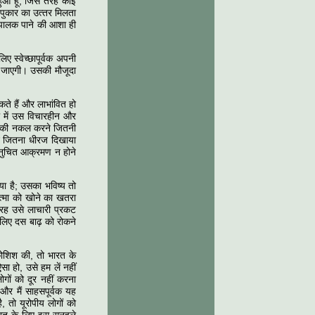
धा हुआ हूँ, जिस तरह कोई
 पुकार का उत्‍तर मिलता
 पालक पाने की आशा ही
ए स्‍वेच्‍छापूर्वक अपनी
 हो जाएगी। उसकी मौजूदा
कते हैं और लाभांवित हो
सल में उस विचारहीन और
ीज की नकल करने जितनी
जरने जितना धीरज दिखाया
अनुचित आक्रमण न होने
ा है; उसका भविष्‍य तो
त्‍मा को खोने का खतरा
रह उसे लाचारी प्रकट
लिए दस बाढ़ को रोकने
कोशिश की, तो भारत के
 हो, उसे हम लें नहीं
ोगों को दूर नहीं करना
 और मैं साहसपूर्वक यह
, तो यूरोपीय लोगों को