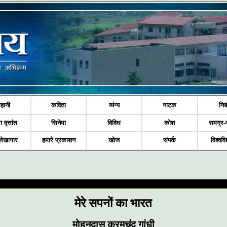
हानी
कविता
व्यंग्य
नाटक
निब
ा वृत्तांत
सिनेमा
विविध
कोश
समग्र-
लेखागार
हमारे प्रकाशन
खोज
संपर्क
विश्ववि
मेरे सपनों का भारत
मोहनदास करमचंद गांधी