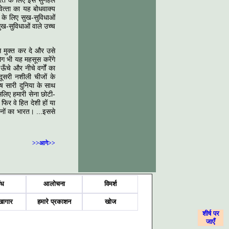
भारत के लिए इस सुनहले
ेत्‍ता का यह बोधवाक्‍य
 के लिए सुख-सुविधाओं
ख-सुविधाओं वाले उच्‍च
 मुक्‍त कर दे और उसे
ग भी यह महसूस करेंगे
ँचे और नीचे वर्गों का
 दूसरी नशीली चीजों के
ेष सारी दुनिया के साथ
सलिए हमारी सेना छोटी-
फिर वे हित देशी हों या
पनों का भारत। ...इससे
>>आगे>>
ंध
आलोचना
विमर्श
खागार
हमारे प्रकाशन
खोज
शीर्ष पर
शीर्ष पर
जाएँ
जाएँ