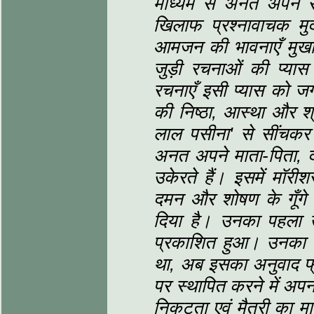
माध्‍यम से अनत अपने 
खिलाफ प्रश्‍नावाचक मुद
आमजन की भावनाएँ मुखरि
जुड़ी रचनाओं की प्यास
रचनाएँ इसी प्यास को जग
की निष्ठा,
आस्था और श्
लाल पसीना'
से सींचकर 
अनत अपने माता-पिता,
उकेरते हैं। इसमें मॉरी
दमन और शोषण के गूँग
दिया है। उनका पहला उ
प्रकाशित हुआ। उनका प्र
था,
अब इसका अनुवाद फ्रें
पर स्‍थापित करने में अ
निकटता एवं मैत्री का मार