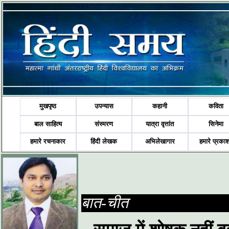
मुखपृष्ठ
उपन्यास
कहानी
कविता
बाल साहित्य
संस्मरण
यात्रा वृत्तांत
सिनेमा
हमारे रचनाकार
हिंदी लेखक
अभिलेखागार
हमारे प्रका
बात-चीत