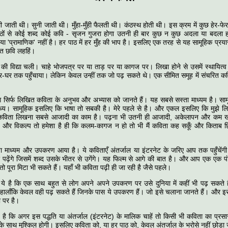
ोली जाती थी। सुनी जाती थी। मुँहा-मुँही फैलती थी। कंठस्थ होती थी। इस क्रम में कुछ हेर-फे
ंठों से कोई शब्द कोई कवि - सृजन गुजरा होगा उतनी ही बार कुछ न कुछ अदला या बदला 
 या 'प्रामाणिक' नहीं है। हर पाठ में हर मुँह की भाप है। इसलिए एक तरह से यह सामूहिक प्रया
 छवि लहहिं।
की विद्या चली। चाहे भोजपत्र पर या ताड़ पर या कागज पर। लिखा होने से उसमें स्थायित्व 
घर-घर तक पहुँचाया। लेकिन केवल उन्हीं तक जो पढ़ सकते थे। एक सीमित समूह में संचरित 
लोग सिर्फ लिखित कविता के अनुभव और अभ्यास को जानते हैं। यह सबसे सस्ता माध्यम है। साम
य। सामूहिक इसलिए कि भाषा तो सबकी है। मेरे पहले से है। और एकल इसलिए कि मुझे ल
 कविता लिखना सबसे आजादी का काम है। पढ़ना भी उतनी ही आजादी, अकेलापन और कम खर
 और विकल्प तो हमेशा है ही कि कलम-कागज न हो तो भी मैं कविता कह सकूँ और किताब छ
माध्यम और उपकरण आया है। ये कविताएँ अंतर्जाल या इंटरनेट के जरिए आप तक पहुँचेंगी
 पर पढ़ेंगे जिसमें शब्द उसके भीतर से उगेंगे। यह फिल्म से आगे की बात है। और आप एक एक 
 तो पूरा मिटा भी सकते हैं। यहाँ भी कविता पढ़ी ही जा रही है जैसे पहले।
 ये है कि एक साथ बहुत से लोग अपने अपने उपकरण पर उसे दुनिया में कहीं भी पढ़ सकते 
ैं। हालाँकि केवल वही पढ़ सकते हैं जिनके पास ये उपकरण हैं। जो इसे चलाना जानते हैं। और
 पर है।
 है कि अगर इस पद्धति या अंतर्जाल (इंटरनेट) के मालिक चाहें तो किसी भी कविता का प
के साथ मुश्किल होगी। इसलिए कविता को, या हर पाठ को, केवल अंतर्जाल के भरोसे नहीं छोड़