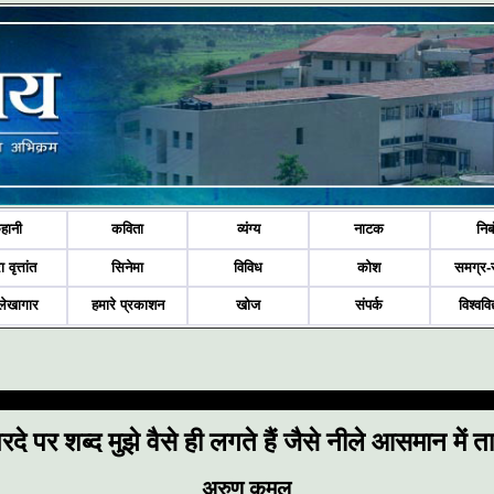
हानी
कविता
व्यंग्य
नाटक
निब
ा वृत्तांत
सिनेमा
विविध
कोश
समग्र-
लेखागार
हमारे प्रकाशन
खोज
संपर्क
विश्ववि
रदे पर शब्द मुझे वैसे ही लगते हैं जैसे नीले आसमान में ता
अरुण कमल