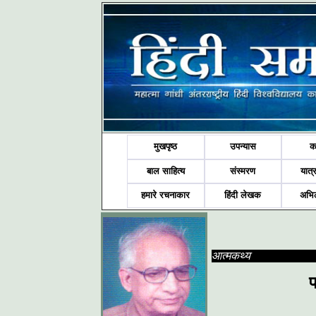
मुखपृष्ठ
उपन्यास
क
बाल साहित्य
संस्मरण
यात्र
हमारे रचनाकार
हिंदी लेखक
अभि
आत्मकथ्य
प