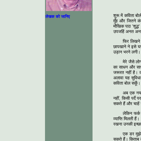
शुरू में कविता ब
लेखक को जानिए
मुँह और जितने क
मौखिक पाठ 'शुद्ध'
उपजहिं अनत अनत
फिर लिखने 
छापखाने ने इसे 
उड़ान भरने लगी।
मेरे जैसे 
का साधन और साध्
जरूरत नहीं है।
अलावा यह सुविधा
कविता बोल सकूँ।
अब एक नया 
नहीं, किसी पर्दे
सकते हैं और चाहें
लेकिन फर्क
व्याप्ति मिलती ह
रखना उनकी इच्छा
एक डर मुझे
सकते हैं। किताब 