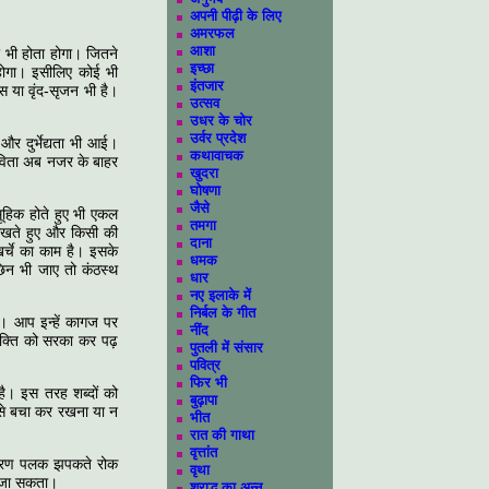
अपनी पीढ़ी के लिए
अमरफल
आशा
र भी होता होगा। जितने
इच्छा
होगा। इसीलिए कोई भी
इंतजार
स या वृंद-सृजन भी है।
उत्सव
उधर के चोर
उर्वर प्रदेश
और दुर्भेद्यता भी आई।
कथावाचक
कविता अब नजर के बाहर
खुदरा
घोषणा
जैसे
ूहिक होते हुए भी एकल
तमगा
िखते हुए और किसी की
दाना
्चे का काम है। इसके
धमक
िन भी जाए तो कंठस्थ
धार
नए इलाके में
निर्बल के गीत
। आप इन्हें कागज पर
नींद
पंक्ति को सरका कर पढ़
पुतली में संसार
पवित्र
फिर भी
है। इस तरह शब्दों को
बुढ़ापा
 इसे बचा कर रखना या न
भीत
रात की गाथा
वृत्तांत
्रसारण पलक झपकते रोक
वृथा
ा जा सकता।
श्राद्ध का अन्न