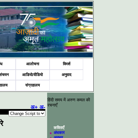
ंध
आलोचना
विमर्श
संचयन
आडियो/वीडियो
अनुवाद
द्यालय
संग्रहालय
हिंदी समय में अरुण कमल की
रचनाएँ
अ+
अ-
रे
कविताएँ
अंधकार
अनुभव