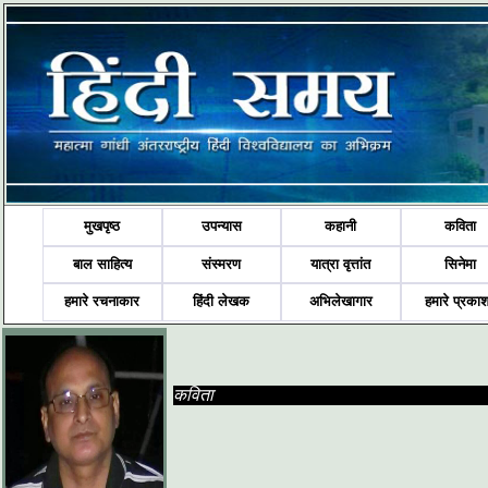
मुखपृष्ठ
उपन्यास
कहानी
कविता
बाल साहित्य
संस्मरण
यात्रा वृत्तांत
सिनेमा
हमारे रचनाकार
हिंदी लेखक
अभिलेखागार
हमारे प्रका
कविता