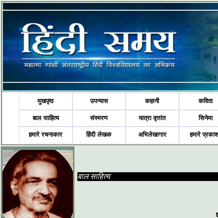
मुखपृष्ठ
उपन्यास
कहानी
कविता
बाल साहित्य
संस्मरण
यात्रा वृत्तांत
सिनेमा
हमारे रचनाकार
हिंदी लेखक
अभिलेखागार
हमारे प्रका
बाल साहित्य