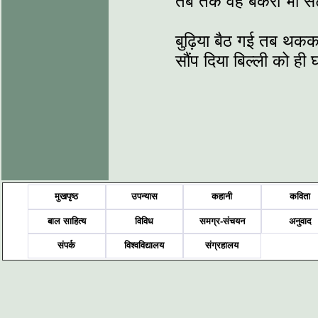
तब तक वह बकरा भी 
बुढ़िया बैठ गई तब थक
सौंप दिया बिल्ली को ही
मुखपृष्ठ
उपन्यास
कहानी
कविता
बाल साहित्य
विविध
समग्र-संचयन
अनुवाद
संपर्क
विश्वविद्यालय
संग्रहालय