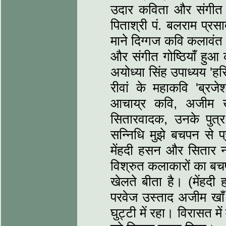
उदार कविता और संगीत के 
पिताश्री पं. बलराम प्रसा
माने दिग्‍गज कवि कलावंत 
और संगीत गोष्ठियाँ हुआ 
अयोध्‍या सिंह उपाध्‍यय 'ह
रीवां के महाकवि 'ब्रजेश
आचाय्र कवि, अजीम खा
सितारवादक, उनके पुत्र
सन्निधि मुझे बचपन से प
मेंहदी हसन और सितार न
विश्रुत कलाकारों का बचप
खेलते बीता है। (मेंहदी
परवेज उस्‍ताद अजीम खाँ 
घुट्टी में रहा। विरासत म