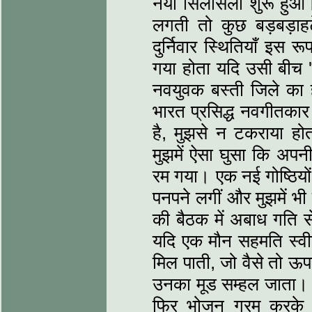
नया सिलसिला शुरू हु
लगती तो कुछ बड़बड़ाहटे
दुर्निवार स्थितियाँ इस 
गया होता यदि उसी बीच 'द
नवयुवक बस्‍ती जिले का 
भारत प्रसिद्ध नवगीतकार 
है, मुझसे न टकराया होत
मुझमें ऐसा घुसा कि अपनी प
रम गया। एक नई गोष्ठियों
पनपने लगीं और मुझमें भी
की बैठक में अबाध गति स
यदि एक मौन सहमति स्‍वीकृत
मिल पाती, जो वैसे तो ऊपर
उनका मूड सम्‍हल जाता। 
फिर भोजन गरम करके मु