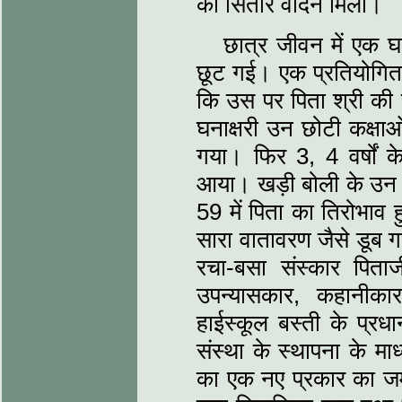
को सितार वादन मिला।
छात्र जीवन में एक घ
छूट गई। एक प्रतियोगिता 
कि उस पर पिता श्री की
घनाक्षरी उन छोटी कक्षाओं
गया। फिर 3, 4 वर्षों
आया। खड़ी बोली के उन 
59 में पिता का तिरोभाव
सारा वातावरण जैसे डूब ग
रचा-बसा संस्‍कार पित
उपन्‍यासकार, कहानीका
हाईस्‍कूल बस्‍ती के प्रधा
संस्‍था के स्‍थापना के म
का एक नए प्रकार का जम