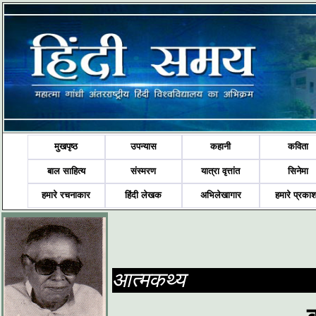
मुखपृष्ठ
उपन्यास
कहानी
कविता
बाल साहित्य
संस्मरण
यात्रा वृत्तांत
सिनेमा
हमारे रचनाकार
हिंदी लेखक
अभिलेखागार
हमारे प्रका
आत्मकथ्य