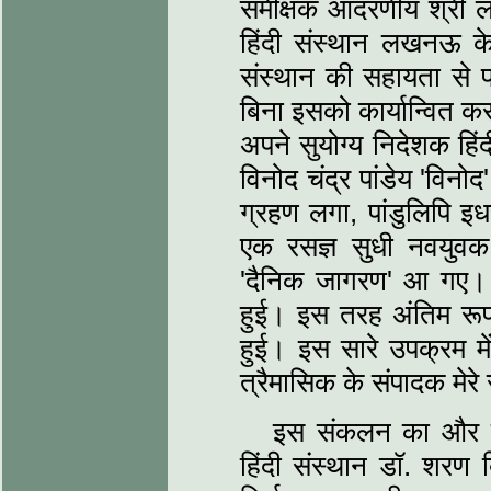
समीक्षक आदरणीय श्री लक्ष्
हिंदी संस्‍थान लखनऊ के 
संस्‍थान की सहायता से प
बिना इसको कार्यान्वित क
अपने सुयोग्‍य निदेशक हिं
विनोद चंद्र पांडेय 'वि
ग्रहण लगा, पांडुलिपि इध
एक रसज्ञ सुधी नवयुवक च
'दैनिक जागरण' आ गए। 
हुई। इस तरह अंतिम रूप स
हुई। इस सारे उपक्रम मे
त्रैमासिक के संपादक मेरे
इस संकलन का और मेरा 
हिंदी संस्‍थान डॉ. शरण ब