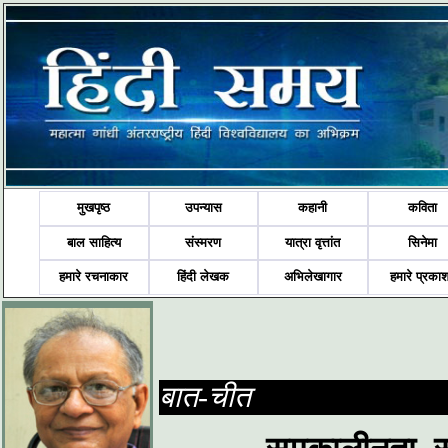
मुखपृष्ठ
उपन्यास
कहानी
कविता
बाल साहित्य
संस्मरण
यात्रा वृत्तांत
सिनेमा
हमारे रचनाकार
हिंदी लेखक
अभिलेखागार
हमारे प्रका
बात-चीत