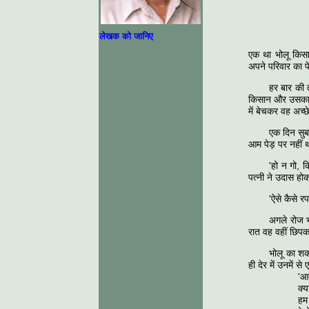
लेखक को जानिए
एक था भोलू किस
अपने परिवार का 
हर बार की 
किसान और उसका प
में बेचकर वह अच्
एक दिन सुब
आम पेड़ पर नहीं 
'हो न गो, 
पत्नी ने उदास ह
'ऐसे कैसे र
अगले रोज 
रात वह वहीं छिप
भोलू का शक
ही देर में उनमें स
'आम आम द
क्या हमसे 
हम साधु है