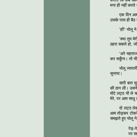
करता कि कब आम क
मना ही नहीं करते
एक दिन आमो
उसके पास ही बैठ ग
'हाँ!' भोलू
'क्या तुम म
ठहरा सकते हो, जो 
'अरे महाराज
कर सकूँगा। तो भ
भोलू व्याप
सुनाया।
सारी बात स
की ठान ली। उसने 
मोटे लट्ठ भी ले 
मेरे, पर आम साधु ल
दो लट्ठ ले
आम तोड़कर टोकरे 
समझते हुए भोलू ने
पेड़-पेड़, हो 
पर साधु ले