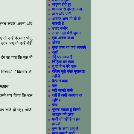
अदृश्य होते हुए
आकाश से झरता लावा
आग और पानी
आवाज आग भी तो हो
मेहनत करके अपना और
सकती है
उत्तर कबीर
उनका दर्द मेरी जुबान
 तो उन्हें देखकर भोलू
एक अनन्त कथा
औरत
तर आए तो उन्हें मंडी
कुछ काम था क्या आपको
खुशी
गेहूँ घर आया है
 दंग रह गया कि एक भी
चिड़िया का ब्याह
तू तो है न मेरे पास
देखिए मुझे कोई मुगालता
रपट लिखाओ।' किसान की
नहीं है
दैत्य ने कहा
दांत
 समझाया।
नहीं जानते कैसे
 उसने तय किया कि उस
नहीं हैं अभी अनशन पर
खुशियां
पंख
चाप खड़े हो गए। थोड़ी
पूजना चाहता हूं किसी
अवतार की तरह
पत्नी तो नहीं हैं न हम
आपकी
पुन्न के काम आए हैं
बहुत कुछ है अभी