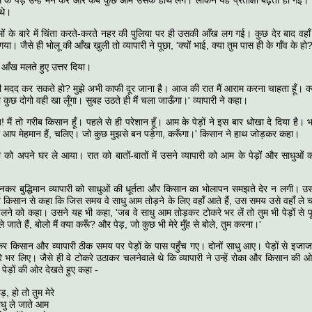
े पेड़ उन्हें मन करें और कब कुछ आम उसके हाथ लगें। लेकिन यह प्रतीक्षा बढ़ती ही गई।
 थे।
ं के बारे में चिंता करते-करते नहर की पुलिया पर ही उसकी आँख लग गई। कुछ देर बाद वहा
या। जैसे ही भोलू की आँख खुली तो व्यापारी ने पूछा, 'क्यों भाई, क्या तुम पास ही के गाँव के हो?
 ने आँख मलते हुए उत्तर दिया।
ेरी मदद कर सकते हो? मुझे अभी काफी दूर जाना है। आज की रात मैं आराम करना चाहता हूँ। क्या
कुछ दोगो वही खा लूँगा। सुबह उठते ही मैं चला जाऊँगा।' व्यापारी ने कहा।
! मैं तो गरीब किसान हूँ। पहले से ही परेशान हूँ। आम के पेड़ों ने इस बार धोखा दे दिया है। 
ी आप मेहमान हैं, चलिए। जो कुछ मुझसे बन पड़ेगा, करूँगा।' किसान ने हाथ जोड़कर कहा।
ारी को अपने घर ले आया। रात को बातों-बातों में उसने व्यापारी को आम के पेड़ों और साधुओं
ुनकर बुद्धिमान व्यापारी को साधुओं की धूर्तता और किसान का भोलापन समझते देर न लगी। उ
किसान से कहा कि जिस समय वे साधु आम तोड़ने के लिए वहाँ आते हैं, उस समय उसे वहाँ ले चल
चलने को कहा। उसने यह भी कहा, 'जब वे साधु आम तोड़कर टोकरे भर लें तो तुम भी पेड़ों से प
े जाते हैं, बोलो मैं क्या करूँ? और पेड़, जो कुछ भी मेरे मुँह से बोले, तुम करना।'
कर किसान और व्यापारी ठीक समय पर पेड़ों के पास पहुँच गए। दोनों साधु आए। पेड़ों से इजाज
भर लिए। जैसे ही वे टोकरे उठाकर चलनेवाले थे कि व्यापारी ने उन्हें रोका और किसान की 
 पेड़ों की ओर देखते हुए कहा -
तो तुम मेरे
 जाते आम