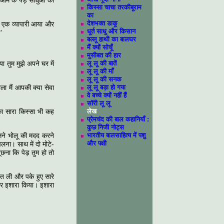
 आम के पेड़ साधुओं को
किस्सा चाचा तरकीबूराम
का
देशभक्त डाकू
ँ एक व्यापारी आया और
धूर्त साधु और किसान
'
बल्लू हाथी का बालघर
मैं क्यों सोचूँ
मुसीबत की हार
 तुम मुझे अपने घर में
लू लू की बातें
लू लू की माँ
लू लू की सनक
भला मैं आपकी क्या सेवा
लू लू बड़ा हो गया
वे बच्चे क्यों नहीं हैं
सॉरी लू लू
 का सारा किस्सा भी कह
लेख
प्रेमचंद की बाल कहानियाँ :
कुछ निजी नोट्स
सने भोलू की मदद करने
भारतीय बालसाहित्य में पशु
और पक्षी
ना। साथ में दो मोटे-
ूछना कि पेड़ तुम हो तो
त ली और पके हुए सारे
ओर इशारा किया। इशारा