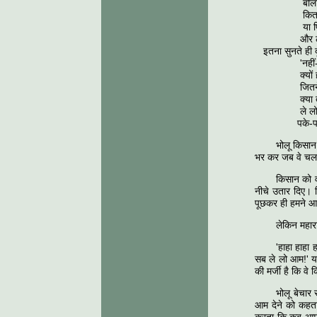
बोलो भी क
कितने ले ल
या फिर कह
और लौटकर
इतना सुनते ही दू
'नहीं-नहीं, 
क्यों हम पर 
जितने चाहे
क्या तुमसे भ
ले लो, ले 
पके-पके सब
भोलू किसान 
भर कर जब वे चलने
किसान को वह
नीचे उतार दिए। फि
पूछकर ही हमने आम
लेकिन महार
'हाहा हाहा 
सब ले लो आम!' या
की मर्जी है कि व
भोलू बेचार
आम देने को कहता