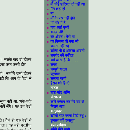
मैं कोई फ़रिश्ता तो नहीं था
मैंने कहा हाँ
मां
माँ के पंख नहीं होते
माँ गाँव में है
याद आई पृथ्वी
यादव जी!
वह औरत : मेरी मां
वह किस्सा ही क्या जो
चलता नहीं रहे
शक्ति भी है अकेला आदमी
शमशेर की कविता
हैं। उसके बाद दो टोकरे
शर्म आती है कि. . . .
ऐसा काम करते हो!'
संबंध
सम्पूर्ण यात्रा
। उन्होंने दोनों टोकरे
सुरताल
नहीं कि आम के पेड़ों से
सलमा चाची
हैरान थी हिन्दी
नाटक
खंड-खंड अग्नि
संस्मरण
 सुना नहीं था, 'पके-पके
कवि बच्चन जब मेरे घर से
ं लेंगे। यह इन पेड़ों
मिलने आए
यात्रावृत्त
खोलो राज वरना पिटो बंधु :
। वैसे ही एक पेड़ों से
छुनछन की रुनझुन
ता। वह यही प्रतीक्षा
बाल साहित्य
आँखें मूँदो नानी