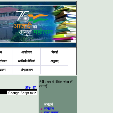
ंध
आलोचना
विमर्श
संचयन
आडियो/वीडियो
अनुवाद
द्यालय
संग्रहालय
हिंदी समय में दिविक रमेश की
रचनाएँ
अ+
अ-
कविताएँ
व्यक्तिगत
हमारा कबूतर