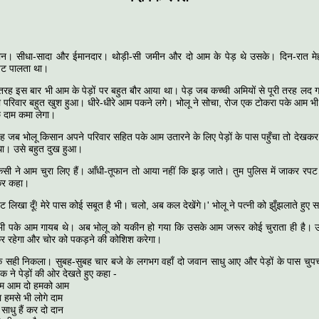
ान। सीधा-सादा और ईमानदार। थोड़ी-सी जमीन और दो आम के पेड़ थे उसके। दिन-रात 
पेट पालता था।
तरह इस बार भी आम के पेड़ों पर बहुत बौर आया था। पेड़ जब कच्ची अमियों से पूरी तरह लद गए
रिवार बहुत खुश हुआ। धीरे-धीरे आम पकने लगे। भोलू ने सोचा, रोज एक टोकरा पके आम भी उ
छे दाम कमा लेगा।
ह जब भोलू किसान अपने परिवार सहित पके आम उतारने के लिए पेड़ों के पास पहुँचा तो देखकर
था। उसे बहुत दुख हुआ।
किसी ने आम चुरा लिए हैं। आँधी-तूफान तो आया नहीं कि झड़ जाते। तुम पुलिस में जाकर 
ोकर कहा।
पट लिखा दूँ! मेरे पास कोई सबूत है भी। चलो, अब कल देखेंगे।' भोलू ने पत्नी को झुँझलाते हुए
भी पके आम गायब थे। अब भोलू को यकीन हो गया कि उसके आम जरूर कोई चुराता ही है।
कर रहेगा और चोर को पकड़ने की कोशिश करेगा।
 सही निकला। सुबह-सुबह चार बजे के लगभग वहाँ दो जवान साधु आए और पेड़ों के पास चुप
े एक ने पेड़ों की ओर देखते हुए कहा -
ो हमको आम
भी लोगे दाम
ं कर दो दान