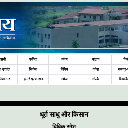
हानी
कविता
व्यंग्य
नाटक
निब
ा वृत्तांत
सिनेमा
विविध
कोश
समग्र-
लेखागार
हमारे प्रकाशन
खोज
संपर्क
विश्ववि
धूर्त साधु और किसान
दिविक रमेश