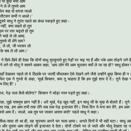
ुछ भैया आम
ें तुमसे आम
 दो वापस जाओ
 कभी न आओ।'
सरे साधु ने तुरंत पहले का कंधा पकड़ते हुए कहा -
क्या कहते हो तुम
पाप चढ़ाते हो तुम
 ले लो आम|
ी लेंगे दाम?
लो, जी भरकर लो
 ले लो आम।'
ने छिपे-छिपे ही देखा कि दोनों साधु मुस्कुराते हुए पेड़ों पर चढ़ गए हैं और पके आम तोड़ने लगे 
 लगे तो भोलू ने सामने आकर कहा, 'आप लोग मेरे आम चुराकर क्यों ले जा रह हो? साधु होकर 
ाँ देखकर पहले तो वे ठिठाके पर जल्दी सँभलकर ऐसे देखने लगे जैसे उन्होंने कुछ किया ही न हो
र एक ने गुस्से से कहा, 'मूर्ख किसान, क्या तू चाहता है कि हम तुझे शाप दे दें। तूने देखा 
 लिए हैं!'।
ाज, पेड़ भला कैसे बोलेगा?' किसान ने थोड़ा नरम पड़ते हुए कहा।
हाहा, तुझे सचमुच ज्ञान नहीं है। अरे मूर्ख, पेड़ खुद नहीं, इन साधु जी के मुख से बोलते हैं। तूने
द रख, हम आम तभी तक लेंगे जब तक पेड़ इजाजत देंगे। जिस दिन ये मना कर देंगे, हम आम नही
े किसे आम दें। जाओ, अब तुम घर जाकर आराम करो!' पहले साधु ने कहा।
 सीधा-सादा तो था ही, वह चुपचाप अपने घर चला आया। अगले दिनों में भी वही घटा। साधु आते
 और दूसरा आम तोड़ने की इजाजत दे देता। दोनों टोकरे भर ले जाते और भोलू देखता रह जा