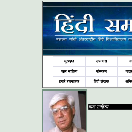
मुखपृष्ठ
उपन्यास
क
बाल साहित्य
संस्मरण
यात्र
हमारे रचनाकार
हिंदी लेखक
अभि
बाल साहित्य