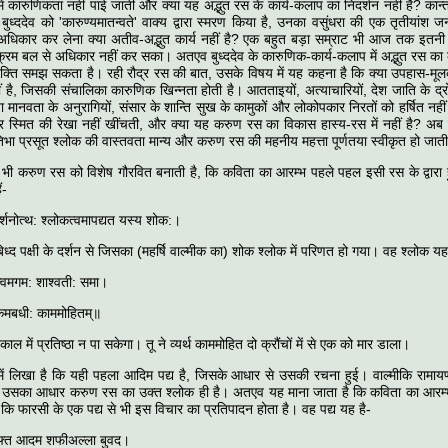
 में कारुणिकता नहीं पाई जाती और क्या यह अद्भुत रस के कार्य-कलाप का निदर्शन नहीं है? कान
ुध्ददेव को 'कारुण्यमातन्वते' वाक्य द्वारा स्मरण किया है, उनका वसुंधरा की एक तृतीयांश
अधिकार कर लेना क्या अतीव-अद्भुत कार्य नहीं है? एक बहुत बड़ा सम्राट भी आज तक इतनी
्रम बल से अधिकार नहीं कर सका। अतएव बुध्ददेव के कारुणिक-कार्य-कलाप में अद्भुत रस का 
्यक्ति समझ सकता है। रही रौद्र रस की बात, उसके विषय में यह कहना है कि क्या उपहास-मूल
हीं है, जिसकी संचालिका कारुणिक खिन्नता होती है। आतताइयों, अत्याचारियों, देश जाति के द्र
या मानवता के अनुरागियों, संसार के शान्ति सुख के कामुकों और लोकोपकार निरतों को हर्षित नह
पर स्मित की रेखा नहीं खींचती, और क्या यह करुण रस का विकास हास्य-रस में नहीं है? 
िभा प्रसूत श्लोक की वास्तवता मान्य और करुण रस की महनीय महत्ता पूर्णतया स्वीकृत हो जाती
 भी करुण रस को विशेष गौरवित बनाती है, कि कविता का आरम्भ पहले पहल इसी रस के द्वारा 
ं-
र्शनोत्थ: श्लोकत्वमापद्यत यस्य शोक:।
िध्द पक्षी के दर्शन से जिसका (महर्षि वाल्मीक का) शोक श्लोक में परिणत हो गया। वह श्लोक यह
ात्वमगम: शाश्वती: समा।
देकमबधी: काममोहितम्॥
काल में प्रतिष्ठा न पा सकेगा। तू ने व्यर्थ काममोहित दो क्रौंचों में से एक को मार डाला।
 में लिखा है कि यही पहला आदिम पद्य है, जिसके आधार से उसकी रचना हुई। वाल्मीकि रामाय
और उसका आधार करुण रस का उक्त श्लोक ही है। अतएव यह माना जाता है कि कविता का आरम्
 कि फारसी के एक पद्य से भी इस विचार का प्रतिपादन होता है। वह पद्य यह है-
ुफ्त आदम शफीअल्ला बुवद।