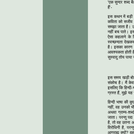
'एक सुन्दर शब्द 
हैं'-
इस कथन में बड़ी 
कविता को सजीव क
समझा जाता है। उस
नहीं बच पाते। इस
ऐसा कहलाने के ल
स्वच्छन्दता देखक
है। इसका कारण क
आवश्यकता होती है
सुस्वादु तोय पाय
इस समय खड़ी बोली
संकोच है। मैं के
इसलिए कि हिन्दी-भ
ग्रस्त हैं, मुझे य
हिन्दी भाषा की कु
नहीं, वह उनको भी 
अथवा ग्राम्य-शब्
जाता। परन्तु पद्
है, तो वह उतना आ
विरोधिनी है, परन
आग्राह्य क्यों? व