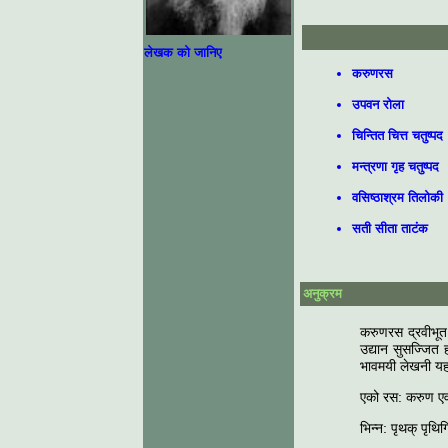
लेखक को जानिए
करुणरस
उपवन रोला
चिन्तित चित्त चतुष्पद
मन्त्रणा गृह चतुष्पद
वसिष्ठाश्रम तिलोकी
सती सीता ताटंक
अनुक्रम
करुणरस द्रवीभूत
उद्यान सुसज्जित 
भावमयी लेखनी यह
एको रस: करुण एव 
भिन्न: पृथक् पृथिग