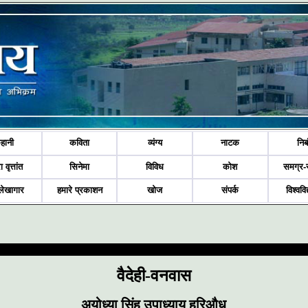
हानी
कविता
व्यंग्य
नाटक
निब
ा वृत्तांत
सिनेमा
विविध
कोश
समग्र-
लेखागार
हमारे प्रकाशन
खोज
संपर्क
विश्ववि
वैदेही-वनवास
अयोध्या सिंह उपाध्याय हरिऔध