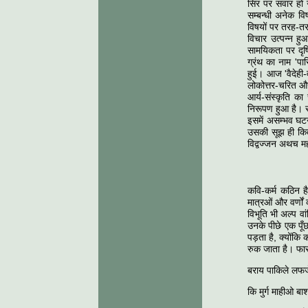
सिर पर सवार हो गई
सम्बन्धी अनेक वि
विषयों पर तरह-तरह
विचार उत्पन्न हु
सामयिकता पर दृष्
ग्रंथ का नाम 'पा
हुई। आज 'वैदेही-व
लोकोत्तर-चरित और
आर्य-संस्कृति का 
निरूपण हुआ है। स
इसमें असम्भव घटना
उसकी सूझ ही कितन
विद्वज्जन अथच मह
कवि-कर्म कठिन ह
मात्रओं और वर्णो
विभूति भी अल्प वा
उनके पीछे एक पूँ
पड़ता है, क्योंक
रुक जाता है। फा
बराय पाकिले लफज
कि मुर्ग माहीओ बा