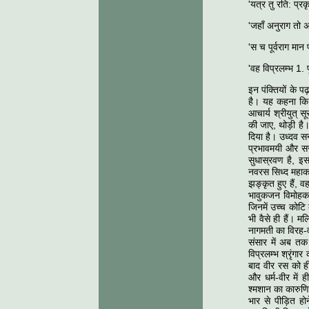
'यत्र तु रति: प्रक
'जहाँ अनुराग तो अ
'स च पूर्वराग मान 
'वह विप्रलम्भ 1. 
इन पंक्तियों के 
है। यह कहना कि बि
आचार्य श्रीयुत् 
की जाए, थोड़ी है।
दिया है। उध्दव स
प्रभावमयी और सर
सुधास्रवण है, इस
नवरस सिध्द महाकव
झङ्कृत हुए हैं, 
भावुकजन विमोहक 
जिनमें उच्च कोटि 
भी वैसे ही हैं। म
नागमती का विरह-वर
संसार में अब तक
विप्रलम्भ श्रृंगा
बाद वीर रस को ही 
और धर्म-वीर में 
श्मशान का कारुणि
भार से पीड़ित हो