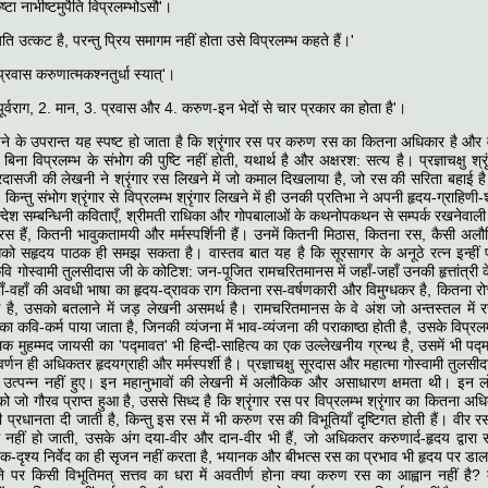
ृष्टा नाभीष्टमुपैति विप्रलम्भोऽसौ'।
ति उत्कट है, परन्तु प्रिय समागम नहीं होता उसे विप्रलम्भ कहते हैं।'
प्रवास करुणात्मकश्नतुर्धा स्यात्'।
पूर्वराग, 2. मान, 3. प्रवास और 4. करुण-इन भेदों से चार प्रकार का होता है'।
पढ़ने के उपरान्त यह स्पष्ट हो जाता है कि श्रृंगार रस पर करुण रस का कितना अधिकार है और व
ना विप्रलम्भ के संभोग की पुष्टि नहीं होती, यथार्थ है और अक्षरश: सत्य है। प्रज्ञाचक्षु श्रृ
सूरदासजी की लेखनी ने श्रृंगार रस लिखने में जो कमाल दिखलाया है, जो रस की सरिता बहाई 
 किन्तु संभोग श्रृंगार से विप्रलम्भ श्रृंगार लिखने में ही उनकी प्रतिभा ने अपनी हृदय-ग्राहिण
न्देश सम्बन्धिनी कविताएँ, श्रीमती राधिका और गोपबालाओं के कथनोपकथन से सम्पर्क रखनेवाली 
स हैं, कितनी भावुकतामयी और मर्मस्पर्शिनी हैं। उनमें कितनी मिठास, कितना रस, कैसी अल
को सहृदय पाठक ही समझ सकता है। वास्तव बात यह है कि सूरसागर के अनूठे रत्न इन्हीं पंक्ति
ि गोस्वामी तुलसीदास जी के कोटिश: जन-पूजित रामचरितमानस में जहाँ-जहाँ उनकी हृत्तांत्री क
वहाँ-वहाँ की अवधी भाषा का हृदय-द्रावक राग कितना रस-वर्षणकारी और विमुग्धकर है, कितना
है, उसको बतलाने में जड़ लेखनी असमर्थ है। रामचरितमानस के वे अंश जो अन्तस्तल में रस 
का कवि-कर्म पाया जाता है, जिनकी व्यंजना में भाव-व्यंजना की पराकाष्ठा होती है, उसके विप्रलम्भ
लिक मुहम्मद जायसी का 'पद्मावत' भी हिन्दी-साहित्य का एक उल्लेखनीय ग्रन्थ है, उसमें भी पद्म
्णन ही अधिकतर हृदयग्राही और मर्मस्पर्शी है। प्रज्ञाचक्षु सूरदास और महात्मा गोस्वामी तुलसीद
 उत्पन्न नहीं हुए। इन महानुभावों की लेखनी में अलौकिक और असाधारण क्षमता थी। इन ल
र को जो गौरव प्राप्त हुआ है, उससे सिध्द है कि श्रृंगार रस पर विप्रलम्भ श्रृंगार का कितना अधि
प्रधानता दी जाती है, किन्तु इस रस में भी करुण रस की विभूतियाँ दृष्टिगत होती हैं। वीर रस
ही नहीं हो जाती, उसके अंग दया-वीर और दान-वीर भी हैं, जो अधिकतर करुणार्द-हृदय द्वारा स
क-दृश्य निर्वेद का ही सृजन नहीं करता है, भयानक और बीभत्स रस का प्रभाव भी हृदय पर डालत
ने पर किसी विभूतिमत् सत्तव का धरा में अवतीर्ण होना क्या करुण रस का आह्वान नहीं है? क