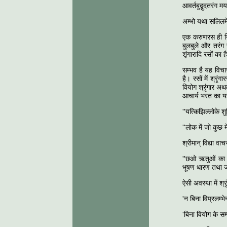
आवर्तबुद्बुदतरंग म
अम्भो यथा सलिलम
एक करुणरस ही निमित
बुलबुले और तरंग
शृंगारादि रसों का ह
सम्भव है यह विचार
है। रसों में श्र
वियोग श्रृंगार अथ
आचार्य भरत का 
''यत्किझिल्लोके शु
''लोक में जो कुछ 
श्रीमान् विद्या वा
''छओ ऋतुओं का वर
भूषण धारण तथा जो 
ऐसी अवस्था में श्
'न बिना विप्रलम्भेन
'बिना वियोग के सम्