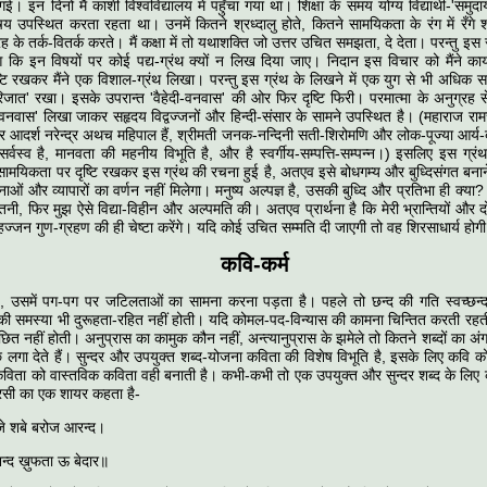
। इन दिनों मैं काशी विश्वविद्यालय में पहुँचा गया था। शिक्षा के समय योग्य विद्यार्थी-'सम
षय उपस्थित करता रहता था। उनमें कितने श्रध्दालु होते, कितने सामयिकता के रंग में रँगे
 के तर्क-वितर्क करते। मैं कक्षा में तो यथाशक्ति जो उत्तर उचित समझता, दे देता। परन्तु इस संघर
आ कि इन विषयों पर कोई पद्य-ग्रंथ क्यों न लिख दिया जाए। निदान इस विचार को मैंने कार
टि रखकर मैंने एक विशाल-ग्रंथ लिखा। परन्तु इस ग्रंथ के लिखने में एक युग से भी अधिक 
रिजात' रखा। इसके उपरान्त 'वैहेदी-वनवास' की ओर फिर दृष्टि फिरी। परमात्मा के अनुग्रह से 
नवास' लिखा जाकर सहृदय विद्वज्जनों और हिन्दी-संसार के सामने उपस्थित है। (महाराज रामचन्द्
 आदर्श नरेन्द्र अथच महिपाल हैं, श्रीमती जनक-नन्दिनी सती-शिरोमणि और लोक-पूज्या आर्य-
सर्वस्व है, मानवता की महनीय विभूति है, और है स्वर्गीय-सम्पत्ति-सम्पन्न।) इसलिए इस ग्रंथ
ामयिकता पर दृष्टि रखकर इस ग्रंथ की रचना हुई है, अतएव इसे बोधगम्य और बुध्दिसंगत बनाने
ओं और व्यापारों का वर्णन नहीं मिलेगा। मनुष्य अल्पज्ञ है, उसकी बुध्दि और प्रतिभा ही क्या
ी, फिर मुझ ऐसे विद्या-विहीन और अल्पमति की। अतएव प्रार्थना है कि मेरी भ्रान्तियों और दो
ज्जन गुण-ग्रहण की ही चेष्टा करेंगे। यदि कोई उचित सम्मति दी जाएगी तो वह शिरसाधार्य होग
कवि-कर्म
ै, उसमें पग-पग पर जटिलताओं का सामना करना पड़ता है। पहले तो छन्द की गति स्वच्छन्द ब
ं की समस्या भी दुरूहता-रहित नहीं होती। यदि कोमल-पद-विन्यास की कामना चिन्तित करती रहती
ंछित नहीं होती। अनुप्रास का कामुक कौन नहीं, अन्त्यानुप्रास के झमेले तो कितने शब्दों का अंग
छ लगा देते हैं। सुन्दर और उपयुक्त शब्द-योजना कविता की विशेष विभूति है, इसके लिए कवि
ि कविता को वास्तविक कविता वही बनाती है। कभी-कभी तो एक उपयुक्त और सुन्दर शब्द के लिए क
रसी का एक शायर कहता है-
े शबे बरोज आरन्द।
शन्द ख़ुफता ऊ बेदार॥