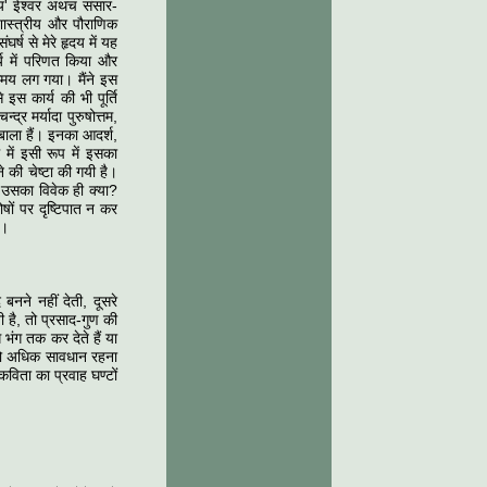
ुदाय' ईश्वर अथच संसार-
 शास्त्रीय और पौराणिक
्ष से मेरे हृदय में यह
्य में परिणत किया और
समय लग गया। मैंने इस
इस कार्य की भी पूर्ति
र मर्यादा पुरुषोत्तम,
बाला हैं। इनका आदर्श,
 में इसी रूप में इसका
 की चेष्टा की गयी है।
? उसका विवेक ही क्या?
षों पर दृष्टिपात न कर
ी।
नने नहीं देती, दूसरे
 है, तो प्रसाद-गुण की
 भंग तक कर देते हैं या
 को अधिक सावधान रहना
विता का प्रवाह घण्टों