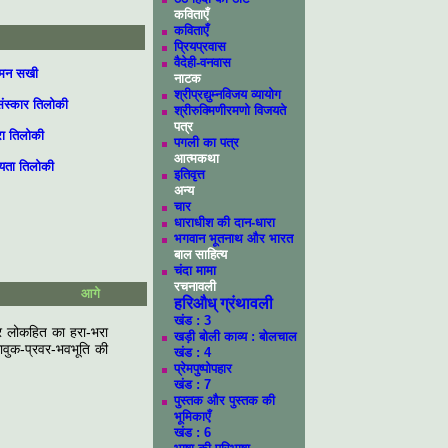
कविताएँ
कविताएँ
प्रियप्रवास
वैदेही-वनवास
गमन सखी
नाटक
श्रीप्रद्युम्नविजय व्यायोग
ंस्कार तिलोकी
श्रीरुक्मिणीरमणो विजयते
पत्र
रा तिलोकी
पगली का पत्र
आत्मकथा
व्यता तिलोकी
इतिवृत्त
अन्य
चार
धाराधीश की दान-धारा
भगवान भूतनाथ और भारत
बाल साहित्य
चंदा मामा
रचनावली
आगे
हरिऔध् ग्रंथावली
खंड : 3
र लोकहित का हरा-भरा
खड़ी बोली काव्य : बोलचाल
ावुक-प्रवर-भवभूति की
खंड : 4
प्रेमपुष्पोपहार
खंड : 7
पुस्तक और पुस्तक की
भूमिकाएँ
खंड : 6