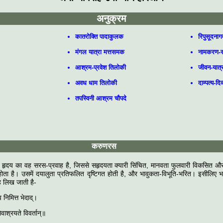
अनुक्रम
कातरोक्ति पादाकुलक
रिपुसूदना
मंगल यात्रा मत्तसमक
नामकरण-स
आश्रम-प्रवेश तिलोकी
जीवन-यात्
अवध धाम तिलोकी
दाम्पत्य-दि
तपस्विनी आश्रम चौपदे
करुणरस
 हृदय का वह सरस-प्रवाह है, जिससे सहृदयता क्यारी सिंचित, मानवता फुलवारी विकसित औ
होता है। उसमें दयालुता प्रतिफलित दृष्टिगत होती है, और भावुकता-विभूति-भरित। इसीलिए भ
 लिख जाती है-
निमित्त भेदाद्।
िवाश्रयते विवर्तान्॥