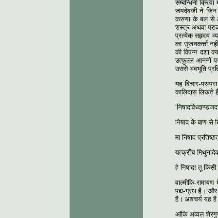
सम्बन्धिनी क्रिया
जयदेवजी ने जिन ब
करुणा के बल से 
शस्त्र अथवा पराक
प्रत्येक सहृदय व
का सृजनकर्त्ता न
की विपन्न दशा क्
उत्फुल्ल आननों 
उससे भवभूति प्रत
यह विचार-परम्परा
कालिदास लिखते है
'निषादविध्दाण्डजद
निषाद के बाण से ब
मा निषाद प्रतिष्ठ
यत्क्रौंच मिथुना
हे निषाद! तू किसी 
वाल्मीकि-रामायण
पद्य-ग्रंथ है। 
है। आश्चर्य यह है
आंकि अव्वल शेरग