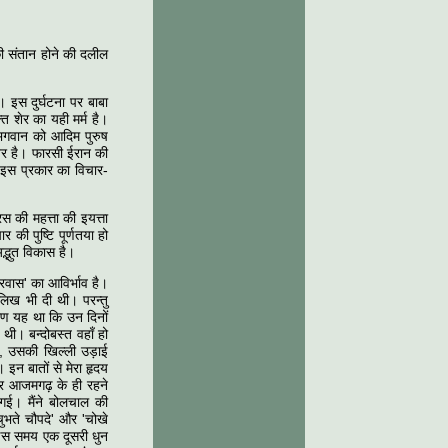
ी संतान होने की दलील
 इस दुर्घटना पर बाबा
 शेर का यही मर्म है।
ु भगवान को आदिम पुरुष
्तर है। फारसी ईरान की
िए इस प्रकार का विचार-
 की महत्ता की इयत्ता
 की पुष्टि पूर्णतया हो
द्भुत विकास है।
रवास' का आविर्भाव है।
 लिख भी दी थी। परन्तु
रण यह था कि उन दिनों
 थी। बन्दोबस्त वहाँ हो
ा, उसकी खिल्ली उड़ाई
इन बातों से मेरा हृदय
और आजमगढ़ के ही रहने
ो गई। मैंने बोलचाल की
ुभते चौपदे' और 'चोखे
ु इस समय एक दूसरी धुन