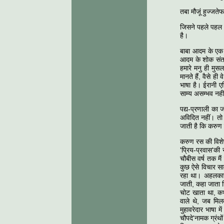
तबा मौजूं हुज्जत
जिसने पहले पहल 
है।
बाबा आदम के एक 
आदम के शोक संतप
हमारे मनु ही मुस
मानते हैं, वैसे 
भाषा है। ईरानी एर
साम्य असम्भव नहीं
पद्य-प्रणाली का 
अविदित नहीं। तो भ
जाती है कि करुण 
करुण रस की विशेष
'प्रिय-प्रवास'की
चौबीस वर्ष तक मै
कुछ ऐसे विचार साम
रहा था। अहलकारो
जाती, कहा जाता ह
चोट खाता था, कभी
वाले थे, जब मिलत
मुहावरेदार भाषा 
चौपदे'नामक ग्रंथ