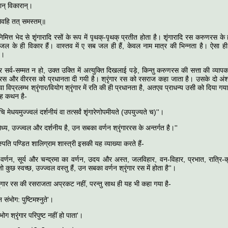
यान् विकारान्।
ेवहि तत् समस्तम्॥
्त भेद से शृंगारादि रसों के रूप में पृथक्-पृथक् प्रतीत होता है। शृंगारादि रस करुणरस के ही व
 जल के ही विकार हैं। वास्तव में ए सब जल ही हैं, केवल नाम मात्र की भिन्नता है। ऐसा 
ै।
 सर्व-सम्मत न हो, उक्त उक्ति में अत्युक्ति दिखलाई पड़े, किन्तु करुणरस की सत्ता की व्यापक
ृंगाररस और वीररस को प्रधानता दी गयी है। श्रृंगार रस को रसराज कहा जाता है। उसके दो अंश ह
वा विप्रलम्भ श्रृंगार/वियोग श्रृंगार में रति की ही प्रधानता है, अतएव प्राधन्य उसी को दिया ग
यह कथन है-
चि मेधयमुज्ज्वलं दर्शनीयं वा तत्सर्वं शृंगारेणोपमीयते (उपयुज्यते च)''।
मेध्य, उज्ज्वल और दर्शनीय है, उन सबका वर्णन श्रृंगाररस के अन्तर्गत है।''
चस्पति पण्डित शालिग्राम शास्त्री इसकी यह व्याख्या करते हैं-
्णन, सूर्य और चन्द्रमा का वर्णन, उदय और अस्त, जलविहार, वन-विहार, प्रभात, रात्रि-क्र
कुछ स्वच्छ, उज्ज्वल वस्तु हैं, उन सबका वर्णन श्रृंगार रस में होता है''।
रृंगार रस की रसराजता अप्रकट नहीं, परन्तु साथ ही यह भी कहा गया है-
 संभोग: पुष्टिमश्नुते'।
भोग श्रृंगार परिपुष्ट नहीं हो पाता'।