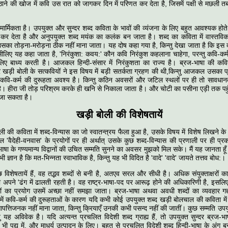
बैठाने की खोज में कवि उस रात को जागकर दिन में परिणत कर देता है, जिसमें पक्षी से मछली तब
मार्मिकता है। उपयुक्त और सुन्दर शब्द कविता के भावों की व्यंजना के लिए बहुत आवश्यक होते
र देता है और अनुपयुक्त शब्द मयंक का कलंक बन जाता है। शब्द का कविता में वास्तविक 
का तोड़ना-मरोड़ना ठीक नहीं माना जाता। यह दोष कहा गया है, किन्तु देखा जाता है कि इस दो
ीलिए यह कहा जाता है, 'निरंकुशा: कवय:' कौन कवि निरंकुश कहलाना चाहेगा, परन्तु कवि-कर्
िए बाध्य करती है। आजकल हिन्दी-संसार में निरंकुशता का राज्य है। ब्रज-भाषा की कविता
र खड़ी बोली के सत्कवियों ने इस विषय में बड़ी सतर्कता ग्रहण की थी,किन्तु आजकल उसका प
वि-कर्म की दुरूहता अवश्य है। किन्तु कठिन अवसरों और जटिल स्थलों पर ही तो सावधानत
। हीरा जी तोड़ परिश्रम करके ही खनि से निकाला जाता है। और चोटी का पसीना एड़ी तक पहुँ
ा जा सकता है।
खड़ी बोली की विशेषतायें
 की कविता में शब्द-विन्यास का जो स्वातन्त्रय फैला हुआ है, उसके विषय में विशेष लिखने के 
वल 'वैदेही-वनवास' के प्रयोगों पर ही अर्थात् उसके कुछ शब्द-विन्यास की प्रणाली पर ही प्
ाषा के गण्यमान्य विद्वानों की उचित सम्मति सुनने का अवसर मुझको मिल सके। मैं यह जानता हूँ
ह भी ज्ञान है कि मत-भिन्नता स्वाभाविक है, किन्तु यह भी विदित है 'वादे' 'वादे' जायते तत्तव बोध:।
छ विशेषतायें हैं, वह तद्भव शब्दों से बनी है, अतएव सरल और सीधी है। अधिक संयुक्ताक्षरों क
अपने 'ढंग में ढालती रहती है। वह राष्ट्र-भाषा-पद पर आरूढ़ होने की अधिकारिणी है, इसलिए ठे
दों का प्रयोग उसमें अच्छा नहीं समझा जाता। ब्रज-भाषा अथवा अवधी शब्दों का व्यवहार गद्
य में कवि-कर्म की दुरूहताओं के कारण यदि कभी कोई उपयुक्त शब्द खड़ी बोलचाल की कविता म
पत्तिजनक नहीं माना जाता, किन्तु क्रियाएँ उनकी कभी पसन्द नहीं की जातीं। कुछ सम्मति उपय
्तु यह अविवेक है। यदि अत्यन्त प्रचलित विदेशी शब्द ग्राह्य हैं, तो उपयुक्त सुन्दर ब्रज
ह भी पद्य में, और माधुर्य उत्पादन के लिए। बहुत से प्रचलित विदेशी शब्द हिन्दी-भाषा के अंग ब