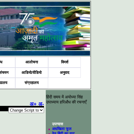
ंध
आलोचना
विमर्श
संचयन
आडियो/वीडियो
अनुवाद
द्यालय
संग्रहालय
हिंदी समय में अयोध्या सिंह
उपाध्याय हरिऔध की रचनाएँ
अ+
अ-
उपन्यास
अधखिला फूल
ठेठ हिंदी का ठाट