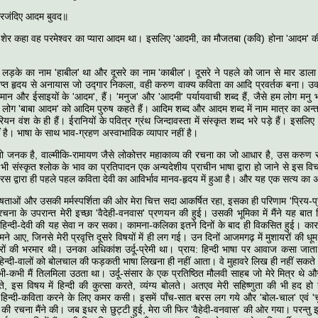
ेफरजंदिए आदम बुवद॥
शेर कहा वह परमेश्वर का प्यारा आदम था। इसलिए 'आदमी, का मौजतबा (कवि) होना 'आदम' क
लड़के का नाम 'हाबील' था और दूसरे का नाम 'काबील'। दूसरे ने पहले को जान से मार डाला।
्त हृदय से अनायास जो उद्गार निकला, वही करुण वाक्य कविता का आदि प्रवर्तक बना। उक्त
लमान और ईसाइयों के 'आदम', हैं। 'मनुज' और 'आदमी' पर्यायवाची शब्द हैं, जैसे हम लोग मन
ही वे लोग 'बाबा आदम' को आदिम पुरुष कहते हैं। आदिम शब्द और आदम शब्द में नाम मात्र का अन
ियन वंश के ही हैं। ईरानियों के पवित्र ग्रंथ जिन्दावस्ता में संस्कृत शब्द भरे पड़े हैं। इसल
 है। भाषा के साथ भाव-ग्रहण अस्वाभाविक व्यापार नहीं है।
जो जनक है, वाल्मीकि-रामायण जैसे लोकोत्तर महाकाव्य की रचना का जो आधार है, उस करुण रस
ी संस्कृत श्लोक के भाव का प्रतिपादन एक अन्यदेशीय प्राचीन भाषा द्वारा हो जाने से इस विचार
रस द्वारा ही पहले पहल कविता देवी का आविर्भाव मानव-हृदय में हुआ है। और यह एक सत्य का अ
ताओं और उसकी मर्मस्पर्शिता की ओर मेरा चित्त सदा आकर्षित रहा, इसका ही परिणाम 'प्रिय-प्
 रचना के उपरान्त मेरी इच्छा 'वैदेही-वनवास' प्रणयन की हुई। उसकी भूमिका में मैंने यह बात
ं हिन्दी-देवी की यह सेवा न कर सका। कामना-कलिका इतने दिनों के बाद ही विकसित हुई। का
ने आए, जिनसे मेरी प्रवृत्ति दूसरे विषयों में ही लग गई। उन दिनों आजमगढ़ में मुशायरों की धूम
ं की भरमार थी। उनका अधिकांश उर्दू-प्रेमी था। प्राय: हिन्दी भाषा पर आवाज कसा जात
िन्दी-वालों को बोलचाल की फड़कती भाषा लिखना ही नहीं आता। वे मुहावरे लिख ही नहीं सकते। 
-कभी मैं तिलमिला उठता था। उर्दू-संसार के एक प्रतिष्ठित मौलवी साहब जो मेरे मित्र थे 
े, इस विषय में हिन्दी की कुत्सा करते, व्यंग्य बोलते। अतएव मेरी सहिष्णुता की भी हद ह
में हिन्दी-कविता करने के लिए कमर कसी। इसमें पाँच-सात बरस लग गये और 'बोल-चाल' एवं 'च
ों की रचना मैंने की। जब इधर से छुट्टी हुई, मेरा जी फिर 'वैहेदी-वनवास' की ओर गया। परन्त