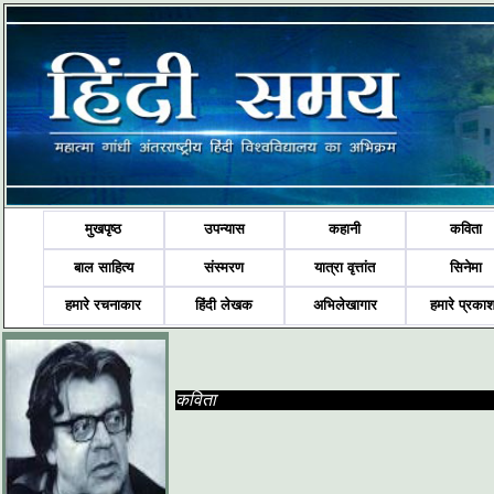
मुखपृष्ठ
उपन्यास
कहानी
कविता
बाल साहित्य
संस्मरण
यात्रा वृत्तांत
सिनेमा
हमारे रचनाकार
हिंदी लेखक
अभिलेखागार
हमारे प्रका
कविता