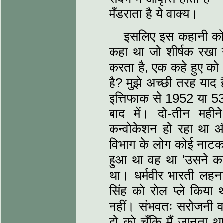
मँडराता है ये वाक्‍य।
इसलिए इस कहानी को प
कहा था जो शीर्षक रखा गय
करता है, एक कहे हुए को -
है? मुझे अच्‍छी तरह याद
इत्तिफाक से 1952 या 53
बाद में। दो-तीन महीने
कन्‍वोकेशन हो रहा था 
विभाग के लोग कोई नाटक 
हुआ था वह था 'उसने कहा
था। धर्मवीर भारती लहना
सिंह को रोल प्‍ले किया
नहीं। संभवतः सरोजनी वर्म
दो को चूँकि मैं जानता