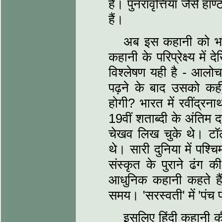
हैं। पुनरावृत्तियाँ जैसे हॉण
हैं।
अब इस कहानी को भारती
कहानी के परिप्रेक्ष्‍य म
विश्‍लेषण यही है - आल
पढ़ने के बाद उसको कह
होगी? भारत में रवींद्र
19वीं शताब्‍दी के अंतिम
चेखव लिख चुके थे। टॉलस
थे। सारी दुनिया में पश्चिम
संस्‍कृत के पुराने ढंग
आधुनिक कहानी कहते हैं 
समय। 'सरस्‍वती' में 'पंच
इसलिए हिंदी कहानी की