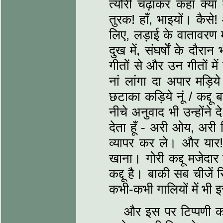
त्‍यौरी चढ़ाकर कहा क्‍य
तुरक! हाँ, भाइयों। कैसे! 
लिए, लड़ाई के वातावरण म
दुख में, संघर्षों के द
गीतों से और उन गीतों में स
नां लांगा दा अपार मड़िये
छटाका कड़िये नूं / कद्दू 
नीचे अनुवाद भी उन्‍होंने
देता हूँ - अरी ओय, अरी 
व्‍यापर कर ले। और यार
खाना। गोरी कद्दू मजेदा
कद्दू है। बाकी सब चीजें 
कभी-कभी गालियों में भी इ
और इस पर टिप्‍पणी क