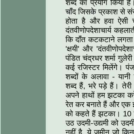
शब्‍द का प्रयोग किया 
चाँद जिसके प्रकाश से संस
होता है और हवा ऐसी 
दंतवीणोपदेशाचार्य कहलात
कि दाँत कटकटाने लगता है
'क्षयी' और 'दंतवीणोपदेश
पंडित चंद्रधर शर्मा गुले
कई रजिस्‍टर मिलेंगे। पंज
शब्‍दों के अलावा - य
शब्‍द हैं, भरे पड़े हैं। 
अपने हाथों हम झटका करे
रेत कर बनाते हैं और एक
को कहते हैं झटका। 10 खु
उठ उदमी-उद्यमी को उदमी। य
नहीं है, ये जमीन जो किन