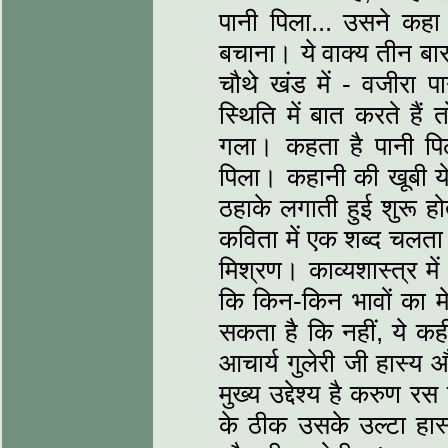
पानी पिला... उसने कहा
बचाना। ये वाक्‍य तीन बार 
चौथे खंड में - वजीरा प
स्थिति में बात करते हैं
गला। कहता है पानी पिल
पिला। कहानी की खूबी ये 
ठहाके लगाती हुई शुरू हो
कविता में एक शब्‍द चलता 
मिश्रण। काव्‍यशास्‍त्र म
कि किन-किन भावों का म
सकता है कि नहीं, ये कहीं
आचार्य गुलेरी जी हास्‍य 
मुख्‍य उद्देश्‍य है करुण
के ठीक उसके उल्‍टा हा