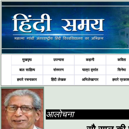
मुखपृष्ठ
उपन्यास
कहानी
कविता
बाल साहित्य
संस्मरण
यात्रा वृत्तांत
सिनेमा
हमारे रचनाकार
हिंदी लेखक
अभिलेखागार
हमारे प्रका
आलोचना