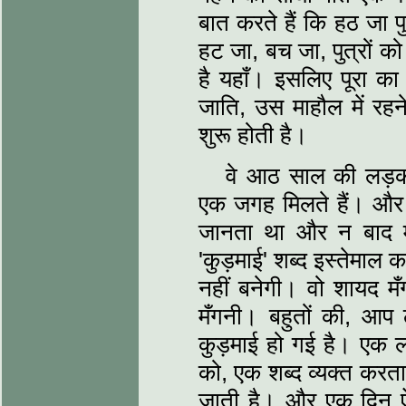
बात करते हैं कि हठ जा पुत्‍
हट जा, बच जा, पुत्रों को प
है यहाँ। इसलिए पूरा का
जाति, उस माहौल में रह
शुरू होती है।
वे आठ साल की लड़
एक जगह मिलते हैं। और वे
जानता था और न बाद मे
'कुड़माई' शब्‍द इस्‍तेमाल
नहीं बनेगी। वो शायद मँ
मँगनी। बहुतों की, आप
कुड़माई हो गई है। एक ल
को, एक शब्‍द व्‍यक्‍त कर
जाती है। और एक दिन ऐस