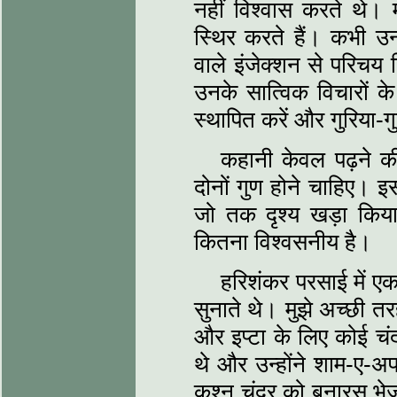
नहीं विश्‍वास करते थे। म
स्थिर करते हैं। कभी उनके 
वाले इंजेक्‍शन से परिचय 
उनके सात्विक विचारों क
स्‍थापित करें और गुरिया-गुप
कहानी केवल पढ़ने की 
दोनों गुण होने चाहिए। 
जो तक दृश्‍य खड़ा किय
कितना विश्‍वसनीय है।
हरिशंकर परसाई में एक
सुनाते थे। मुझे अच्‍छी त
और इप्‍टा के लिए कोई चंद
थे और उन्‍होंने शाम-ए
कृश्‍न चंदर को बनारस भे