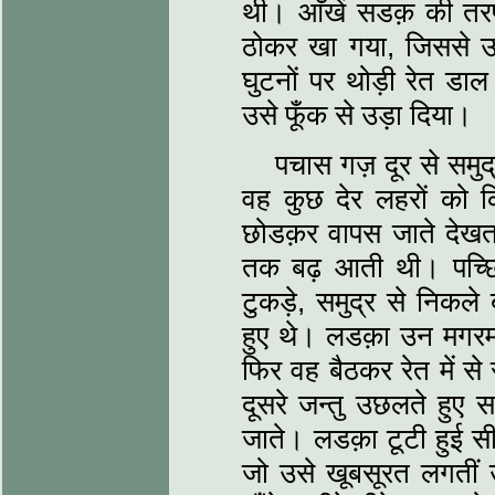
थी। आँखें सडक़ की तरफ़ 
ठोकर खा गया, जिससे उ
घुटनों पर थोड़ी रेत डा
उसे फूँक से उड़ा दिया।
पचास गज़ दूर से समुद
वह कुछ देर लहरों को 
छोडक़र वापस जाते देख
तक बढ़ आती थी। पच्छिमी
टुकड़े, समुद्र से निकले
हुए थे। लडक़ा उन मगरमच
फिर वह बैठकर रेत में स
दूसरे जन्तु उछलते हुए
जाते। लडक़ा टूटी हुई सीप
जो उसे खूबसूरत लगतीं उ