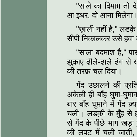
"साले का दिमाग़ तो द
आ इधर, दो आना मिलेगा
"ख़ाली नहीं है," लडक
सीपी निकालकर उसे हवा 
"साला बदमाश है," पा
झुकाए ढीले-ढाले ढंग से
की तरफ़ चल दिया।
गेंद उछालने की प्र
अकेली ही बाँह घुमा-घुम
बार बाँह घुमाने में गेंद 
चली। लडक़ी के मुँह से
से गेंद के पीछे भाग खड
की लपट में चली जाती,