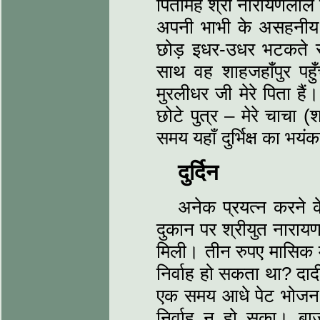
पितामह श्री नारायणलाल
अपनी भाभी के असहनीय दु
छोड़ इधर-उधर भटकते रहे।
साथ वह शाहजहाँपुर पहुँचे।
मुरलीधर जी मेरे पिता 
छोटे पुत्र ‒ मेरे चाचा
समय यहाँ दुर्भिक्ष का भय
दुर्दिन
अनेक प्रयत्‍न करने क
दुकान पर श्रीयुत नारा
मिली। तीन रुपए मासिक में
निर्वाह हो सकता था? दाद
एक समय आधे पेट भोजन कर
निर्वाह न हो सका। बाज