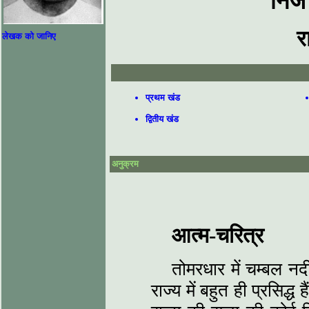
निज
र
लेखक को जानिए
प्रथम खंड
द्वितीय खंड
अनुक्रम
आत्म-चरित्र
तोमरधार में चम्बल नदी
राज्य में बहुत ही प्रसिद्ध ह