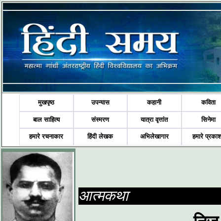
मुखपृष्ठ
उपन्यास
कहानी
कविता
बाल साहित्य
संस्मरण
यात्रा वृत्तांत
सिनेमा
हमारे रचनाकार
हिंदी लेखक
अभिलेखागार
हमारे प्रका
आत्मकथा