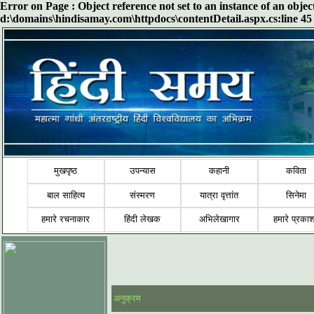
Error on Page : Object reference not set to an instance of an obje
d:\domains\hindisamay.com\httpdocs\contentDetail.aspx.cs:line 45
मुखपृष्ठ
उपन्यास
कहानी
कविता
बाल साहित्य
संस्मरण
यात्रा वृत्तांत
सिनेमा
हमारे रचनाकार
हिंदी लेखक
अभिलेखागार
हमारे प्रका
अनुक्रम