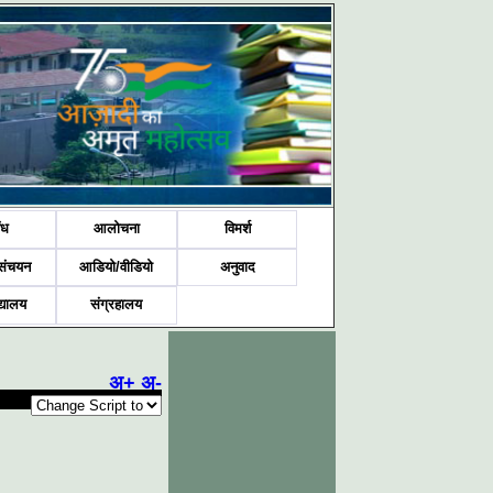
ंध
आलोचना
विमर्श
संचयन
आडियो/वीडियो
अनुवाद
द्यालय
संग्रहालय
अ+
अ-