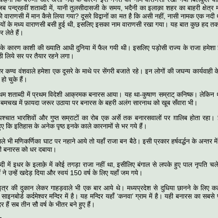
ब पन्द्रहवीं शताब्दी में, यानी तुलसीदासजी के समय, भदैनी का इलाक़ा शहर का बाहरी क्षेत्
र को वाराणसी में मान कैसे लिया गया? दूसरे विद्वानों का मत है कि असी नहीं, नासी नामक एक नदी 
ियों के मध्य वाराणसी बसी हुई थी, इसलिए इसका नाम वाराणसी रखा गया। यह बात कुछ हद तक क़
लेते हैं।
ध के कारण काशी की ख्याति आधी दुनिया में फैल गयी थी। इसलिए पड़ोसी राज्य के राजा हमेशा
ठी लिये सर पर तैयार रहने लगा।
र कण्व वंशवाले हमेशा एक दूसरे के माथे पर सेंगरी बजाते रहे। इन लोगों की जघन्य कार्यवाही 
 हो चुके हैं।
थम शताब्दी में प्रथम विदेशी आक्रमक बनारस आया। यह था-कुषाण सम्राट् कनिष्क। लेकिन
े बमचख में फ़ायदा जरूर उठाया पर बनारस के बहरी अलंग सारनाथ को खूब सँवारा भी।
पश्चात भारशिवों और गुप्त सम्राटों का रोब एक अर्से तक बनारसवालों पर ग़ालिब होता रहा
ए कि इतिहास के अनेक पृष्ठ इनके काले कारनामों से भर गये हैं।
े भी मणिकर्णिका घाट पर नहाने आये तो यहाँ राजा बन बैठे। इसी प्रकार हर्षवर्द्धन के अन्तर में बौ
े भी बनारस को धर दबाया।
्दी में इधर के इलाक़े में कोई तगड़ा राजा नहीं था, इसीलिए बंगाल से लपके हुए पाल नृपति 
ों ने उन्हें खदेड़ दिया और स्वयं 150 वर्ष के लिए यहाँ जम गये।
इत्र की दुकान लेकर गाहड़वाले भी एक बार आये थे। मध्यप्रदेश से दुधिया छानने के लिए क
ाइनबोर्ड कर्दमेश्वर मन्दिर में है। यह मन्दिर यहाँ ‘कनवा’ ग्राम में है। यही बनारस का सबसे 
 हैं सब तीन सौ वर्ष के भीतर बने हुए हैं।