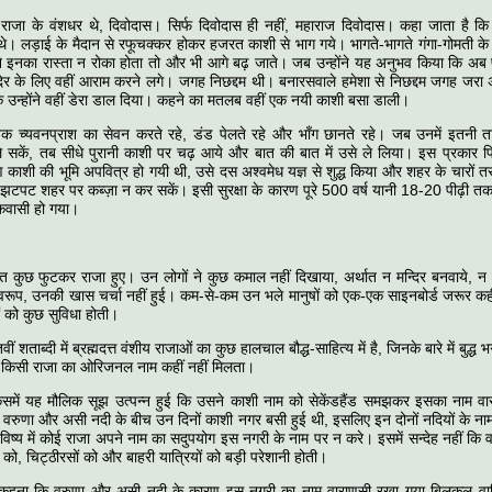
्य राजा के वंशधर थे, दिवोदास। सिर्फ दिवोदास ही नहीं, महाराज दिवोदास। कहा जाता है 
थे। लड़ाई के मैदान से रफूचक्कर होकर हजरत काशी से भाग गये। भागते-भागते गंगा-गोमती क
ने इनका रास्ता न रोका होता तो और भी आगे बढ़ जाते। जब उन्होंने यह अनुभव किया कि अब 
छ देर के लिए वहीं आराम करने लगे। जगह निछद्दम थी। बनारसवाले हमेशा से निछद्दम जगह जरा
उन्होंने वहीं डेरा डाल दिया। कहने का मतलब वहीं एक नयी काशी बसा डाली।
तक च्यवनप्राश का सेवन करते रहे, डंड पेलते रहे और भाँग छानते रहे। जब उनमें इतनी
ा ले सकें, तब सीधे पुरानी काशी पर चढ़ आये और बात की बात में उसे ले लिया। इस प्रकार 
ण काशी की भूमि अपवित्र हो गयी थी, उसे दस अश्वमेध यज्ञ से शुद्ध किया और शहर के चारों
 झटपट शहर पर कब्ज़ा न कर सकें। इसी सुरक्षा के कारण पूरे 500 वर्ष यानी 18-20 पीढ़ी तक
कवासी हो गया।
ात कुछ फुटकर राजा हुए। उन लोगों ने कुछ कमाल नहीं दिखाया, अर्थात न मन्दिर बनवाये, न 
्वरूप, उनकी खास चर्चा नहीं हुई। कम-से-कम उन भले मानुषों को एक-एक साइनबोर्ड जरूर कही
 को कुछ सुविधा होती।
तवीं शताब्दी में ब्रह्मदत्त वंशीय राजाओं का कुछ हालचाल बौद्ध-साहित्य में है, जिनके बारे में बुद
से किसी राजा का ओरिजनल नाम कहीं नहीं मिलता।
िसमें यह मौलिक सूझ उत्पन्न हुई कि उसने काशी नाम को सेकेंडहैंड समझकर इसका नाम व
ि वरुणा और असी नदी के बीच उन दिनों काशी नगर बसी हुई थी, इसलिए इन दोनों नदियों के न
विष्य में कोई राजा अपने नाम का सदुपयोग इस नगरी के नाम पर न करे। इसमें सन्देह नहीं कि व
को, चिट्ठीरसों को और बाहरी यात्रियों को बड़ी परेशानी होती।
कहना कि वरुणा और असी नदी के कारण इस नगरी का नाम वाराणसी रखा गया बिलकुल वाह