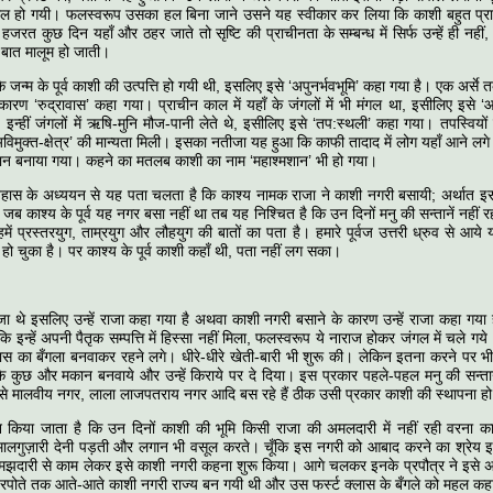
धि गोल हो गयी। फलस्वरूप उसका हल बिना जाने उसने यह स्वीकार कर लिया कि काशी बहुत प्
रत कुछ दिन यहाँ और ठहर जाते तो सृष्टि की प्राचीनता के सम्बन्ध में सिर्फ उन्हें ही नहीं
 बात मालूम हो जाती।
ी के जन्म के पूर्व काशी की उत्पत्ति हो गयी थी, इसलिए इसे ‘अपुनर्भवभूमि’ कहा गया है। एक अर्से
ारण ‘रुद्रावास’ कहा गया। प्राचीन काल में यहाँ के जंगलों में भी मंगल था, इसीलिए इसे 
न्हीं जंगलों में ऋषि-मुनि मौज-पानी लेते थे, इसीलिए इसे ‘तप:स्थली’ कहा गया। तपस्विय
‘अविमुक्त-क्षेत्र’ की मान्यता मिली। इसका नतीजा यह हुआ कि काफी तादाद में लोग यहाँ आने ल
शान बनाया गया। कहने का मतलब काशी का नाम ‘महाश्मशान’ भी हो गया।
िहास के अध्ययन से यह पता चलता है कि काश्य नामक राजा ने काशी नगरी बसायी; अर्थात इसक
 जब काश्य के पूर्व यह नगर बसा नहीं था तब यह निश्चित है कि उन दिनों मनु की सन्तानें नहीं र
ें प्रस्तरयुग, ताम्रयुग और लौहयुग की बातों का पता है। हमारे पूर्वज उत्तरी ध्रुव से आये 
ो चुका है। पर काश्य के पूर्व काशी कहाँ थी, पता नहीं लग सका।
राजा थे इसलिए उन्हें राजा कहा गया है अथवा काशी नगरी बसाने के कारण उन्हें राजा कहा गया 
ि इन्हें अपनी पैतृक सम्पत्ति में हिस्सा नहीं मिला, फलस्वरूप ये नाराज होकर जंगल में चले 
लास का बँगला बनवाकर रहने लगे। धीरे-धीरे खेती-बारी भी शुरू की। लेकिन इतना करने पर भ
 कुछ और मकान बनवाये और उन्हें किराये पर दे दिया। इस प्रकार पहले-पहल मनु की सन्ता
मालवीय नगर, लाला लाजपतराय नगर आदि बस रहे हैं ठीक उसी प्रकार काशी की स्थापना ह
 किया जाता है कि उन दिनों काशी की भूमि किसी राजा की अमलदारी में नहीं रही वरना का
ालगुज़ारी देनी पड़ती और लगान भी वसूल करते। चूँकि इस नगरी को आबाद करने का श्रेय इन्ह
समझदारी से काम लेकर इसे काशी नगरी कहना शुरू किया। आगे चलकर इनके प्रपौत्र ने इसे
पोते तक आते-आते काशी नगरी राज्य बन गयी थी और उस फर्स्ट क्लास के बँगले को महल कह