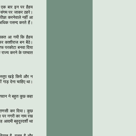
कि एक बार इन पर हैहय
े संगम पर जाकर ठहरे।
पीछा करनेवाले नहीं आ
 अधिक पसन्द करते हैं।
 ताकत आ गयी कि हैहय
फिर काशीराज बन बैठे।
 तरफ परकोटा बनवा दिया
 राज्य करने के पश्चात
स्तूप खड़े किये और न
ं गाड़ देना चाहिए था।
्ध भगवान ने बहुत कुछ कहा
ाराणसी कर दिया। कुछ
ाम पर नगरी का नाम रख
ह आदमी बहुदूरदर्शी था
ियात है, गलत है और