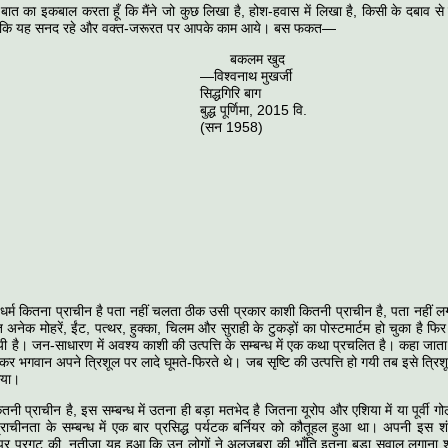
 बात का इकबाल करता हूँ कि मैंने जो कुछ लिखा है, होश-हवास में लिखा है, किसी के दबाव से 
े कि यह सनद रहे और वक्त-जरूरत पर आपके काम आये। बस फकत—
कलम खुद
श्वनाथ मुखर्जी
्धगिरि बाग
 पूर्णिमा, 2015 वि.
न 1958)
ू धर्म कितना प्राचीन है पता नहीं चलता ठीक उसी प्रकार काशी कितनी प्राचीन है, पता नहीं
्त अनेक मोहरें, ईंट, पत्थर, हुक्का, चिलम और सुराही के टुकड़ों का पोस्टमार्टम हो चुका है
यी है। जन-साधारण में अवश्य काशी की उत्पत्ति के सम्बन्ध में एक कथा प्रचलित है। कहा जाता है
शंकर भगवान अपने त्रिशूल पर लादे घूमते-फिरते थे। जब सृष्टि की उत्पत्ति हो गयी तब इसे त्रिश
गया।
ितनी प्राचीन है, इस सम्बन्ध में उतना ही बड़ा मतभेद है जितना यूरोप और एशिया में या पूर्वी गोल
ी प्राचीनता के सम्बन्ध में एक बार प्रसिद्ध पर्यटक बर्नियर को कौतूहल हुआ था। अपनी इस
ं पर प्रगट की, नतीजा यह हुआ कि उन लोगों ने अलजबरा की भाँति इतना बड़ा सवाल लगाना 