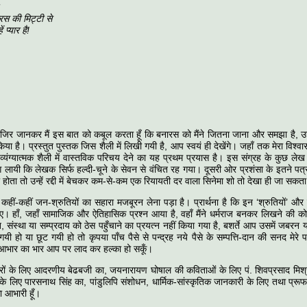
र
मिट्टी से
ार है!
ाजिर जानकर मैं इस बात को कबूल करता हूँ कि बनारस को मैंने जितना जाना और समझा है,
किया है। प्रस्तुत पुस्तक जिस शैली में लिखी गयी है, आप स्वयं ही देखेंगे। जहाँ तक मेरा विश्वा
 व्यंग्यात्मक शैली में वास्तविक परिचय देने का यह प्रथम प्रयास है। इस संग्रह के कुछ ल
 लायी कि लेखक सिर्फ हल्दी-चूने के सेवन से वंचित रह गया। दूसरी ओर प्रशंसा के इतने पत्र प
होता तो उन्हें रद्दी में बेचकर कम-से-कम एक रियायती दर वाला सिनेमा शो तो देखा ही जा सकत
ं कहीं-कहीं जन-श्रुतियों का सहारा मजबूरन लेना पड़ा है। प्रार्थना है कि इन ‘श्रुतियों’ और
 हाँ, जहाँ सामाजिक और ऐतिहासिक प्रश्न आया है, वहाँ मैंने धर्मराज बनकर लिखने की कोश
ि, संस्था या सम्प्रदाय को ठेस पहुँचाने का प्रयत्न नहीं किया गया है, बशर्ते आप उसमें जबर
यी हो या छूट गयी हो तो कृपया पाँच पैसे से पन्द्रह नये पैसे के सम्पत्ति-दान की सनद मेरे 
े आभार का भार आप पर लाद कर हल्का हो सकूँ।
शेरों के लिए आदरणीय बेढबजी का, जयनारायण घोषाल की कविताओं के लिए पं. शिवप्रसाद मिश्र
 के लिए पारसनाथ सिंह का, पांडुलिपि संशोधन, धार्मिक-सांस्कृतिक जानकारी के लिए तथा प्र
 आभारी हूँ।