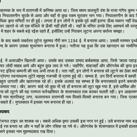
स
रमक के रूप में वाराणसी में कनिष्क आया था। जिस समय कलचुरी वंश के राजा गांगेय कुम्भ नहा
 नियालतगीन चुपके से आया और यहाँ से कुछ रकम चुराकर भाग गया। नियालतगीन के बाद 
 कृपा मन्दिरों पर ही हुई। लगता है इन लोगों ने इसके पूर्व कहीं इतना ऊँचा मकान नहीं दे
तर ठहरते थे जो एक मंजिले से ऊँची नहीं होती थी। यहाँ के मन्दिर उनके लिए आश्चर्य की व
में शहर के सबसे बड़े रईस रहते हैं, इसीलिए उन्हें गिराकर लूटना अपना कर्तव्य समझा।
के बाद सबसे जबर्दस्त लुटेरा मुहम्मद गौरी सन 1194 ई. में बनारस आया। उसकी मरम्मत पृथ्
न्द के कारण उसका शुभागमन बनारस में हुआ। नतीजा यह हुआ कि उस खानदान का नामोनिश
 में अलाउद्दीन खिलजी आया। उसके बाद उसका दामाद बार्बकशाह आया, जिसे ‘काला पहाड़
न्दर लोदी साहब आये और बहुत कुछ लाद ले गये। जहाँगीर, शाहजहाँ और औरंगजेब की कृपा इ
्ट इंडिया कम्पनी की याद अभी ताजा है। पता नहीं, इन लोगों ने बनारस को लूटने का ठेका क्यो
ह प्रेरणा स्वनामधन्य लुटेरे महमूद गजनबी से प्राप्त हुई थी। सम्भव है, उन दिनों बनारस में का
बहुत उत्पाती और खतरनाक रहे हों। इसके अलावा यह सम्भव है कि बनारसवाले इतने कमजोर 
माता गया। खैर, कारण चाहे जो कुछ भी रहे हों बनारस को लूटा खूब गया है, इसे धार्मिक और 
नारस को लूटने की यह परम्परा फर्रुखसियर के शासनकाल तक बराबर चलती रही। इन आक्रमणों
ाणसी नाम श्रुतिकटु लगा, फलस्वरूप वाराणसी नाम घिसते-घिसते बनारस बन गया। जिस प्र
कहते हैं। मुगलकाल में इसका नाम बनारस ही रहा।
मदाबाद
िजनल टाइप का शासक था। सबसे अधिक कृपा उसकी इस नगर पर हुई। उसे बनारस नाम बड़ा
कोई रस बनता था और न यहाँ के लोग रसिक रह गये थे। औरंगजेब के शासनकाल में इसकी हालत
ने इसका नाम मुहम्मदाबाद रख दिया।