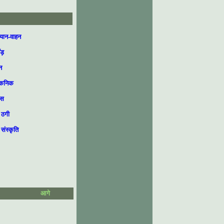
यान-वाहन
ड़
न
िकनिक
रस
 ठगी
संस्कृति
आगे