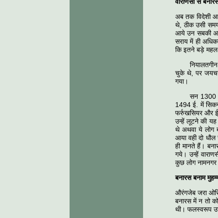
वाराणसी से बनार
अब तक विदेशी आक्
थे, ठीक उसी समय
आये उन सबकी अधिक
सराय में ही अधिक
कि इतने बड़े महल 
नियालतगीन 
चुके थे, पर जयच
गया।
सन 1300 ई.
1494 ई. में सिक
फर्रुखसियर और ईस
उन्हें लूटने की य
थे अथवा ये लोग 
आया वही दो धौल ज
ही मानते हैं। ब
गये। उन्हें वार
कुछ लोग नामनगर 
बनारस बनाम मुहम्
औरंगजेब जरा ओर
बनारस में न तो 
थी। फलस्वरूप उस