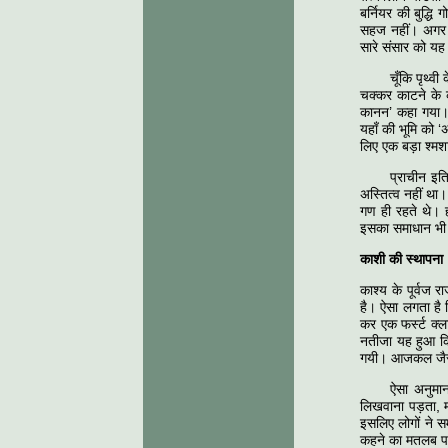
बर्नियर की बुद्
सहज नहीं। अगर हज
सारे संसार को यह
चूँकि पृथ्व
चक्कर काटने के क
कानन’ कहा गया। इ
यहाँ की भूमि को 
लिए एक बड़ा श्म
प्राचीन इत
अस्तित्व नहीं था।
गण ही रहते थे। हम
इसका समाधान भी ह
काशी की स्थापना
काश्य के पूर्वज 
है। ऐसा लगता है क
कर एक फर्स्ट क्
नतीजा यह हुआ कि
गयी। आजकल जैसे 
ऐसा अनुमान
लिखवाना पड़ता, म
इसलिए लोगों ने 
कहने का मतलब पर