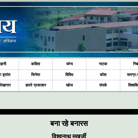
हानी
कविता
व्यंग्य
नाटक
निब
ा वृत्तांत
सिनेमा
विविध
कोश
समग्र-
लेखागार
हमारे प्रकाशन
खोज
संपर्क
विश्ववि
बना रहे बनारस
विश्वनाथ मुखर्जी