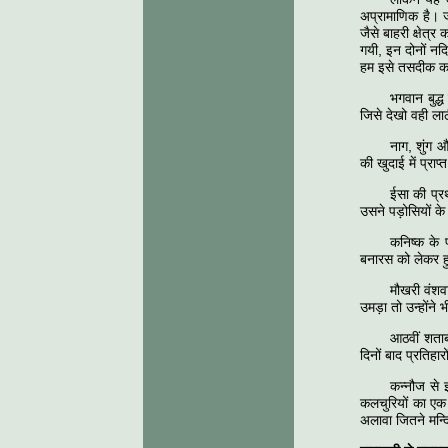
अप्रामाणिक है। ज
जैसे बाहरी क्षेत्
गयी, इन दोनों नद
हम इसे तसदीक कर 
भगवान बुद्
जिसे देखो वही ला
नाग, शुंग औ
की खुदाई में प्राप्त
ईसा की प्र
उसने पड़ोसियों क
कनिष्क के 
बनारस को लेकर हु
मौखरी वंशवाल
उमड़ा तो उन्होंन
आठवीं शताब
दिनों बाद प्रतिहार
कन्नौज से 
कलचुरियों का एक स
अलावा जितने मन्दिर