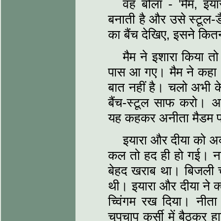
वह बोला - 'मैम, इया
बनाती है और उसे स्टूल-डै
का बैंच देखिए, इसने कित
मैम ने इशारा किया त
पास आ गए। मैम ने कहा - 
बात नहीं है। चलो अभी क
बैंच-स्टूल साफ करो। अच
यह कहकर अनीता मैडम पढ़ा
इयारा और दीया को अक्
कल तो हद ही हो गई। न
बेहद खराब था। बिजली चल
थी। इयारा और दीया ने क्
च्विंगम रख दिया। नीत
चुपचाप कुर्सी में बैठकर 