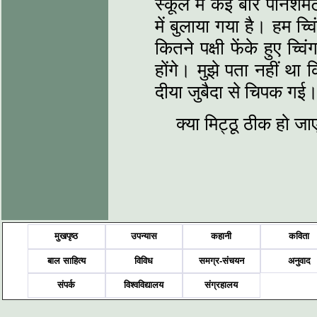
स्कूल में कई बार पनिशमे
में बुलाया गया है। हम च्व
कितने पक्षी फेंके हुए च्व
होंगे। मुझे पता नहीं था
दीया जुबैदा से चिपक गई
क्या मिट्ठू ठीक हो ज
मुखपृष्ठ
उपन्यास
कहानी
कविता
बाल साहित्य
विविध
समग्र-संचयन
अनुवाद
संपर्क
विश्वविद्यालय
संग्रहालय