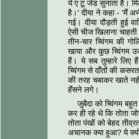
ये ए टू जेड सुनाता है। म
है।' दीया ने कहा - 'मैं
गई। दीया दौड़ती हुई वाप
ऐसी चीज खिलाना चाहती ह
तीन-चार च्विंगम की गोलि
खाया और कुछ च्विंगम उसन
हैं। ये सब तुम्हारे लिए 
च्विंगम से दाँतों की कस
की तरह चबाकर खाते नहीं ह
हँसने लगे।
जुबैदा को च्विंगम बहुत
कर ही रहे थे कि तोता जोर
तोता पंखों को बेहद तीव्
अचानक क्या हुआ? ये क्यो