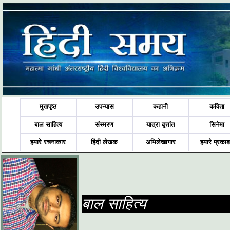
मुखपृष्ठ
उपन्यास
कहानी
कविता
बाल साहित्य
संस्मरण
यात्रा वृत्तांत
सिनेमा
हमारे रचनाकार
हिंदी लेखक
अभिलेखागार
हमारे प्रका
बाल साहित्य