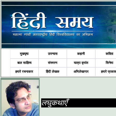
मुखपृष्ठ
उपन्यास
कहानी
कविता
बाल साहित्य
संस्मरण
यात्रा वृत्तांत
सिनेमा
हमारे रचनाकार
हिंदी लेखक
अभिलेखागार
हमारे प्रका
लघुकथाएँ