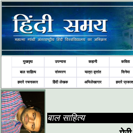
मुखपृष्ठ
उपन्यास
कहानी
कविता
बाल साहित्य
संस्मरण
यात्रा वृत्तांत
सिनेमा
हमारे रचनाकार
हिंदी लेखक
अभिलेखागार
हमारे प्रका
बाल साहित्य