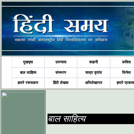
मुखपृष्ठ
उपन्यास
कहानी
कविता
बाल साहित्य
संस्मरण
यात्रा वृत्तांत
सिनेमा
हमारे रचनाकार
हिंदी लेखक
अभिलेखागार
हमारे प्रका
बाल साहित्य