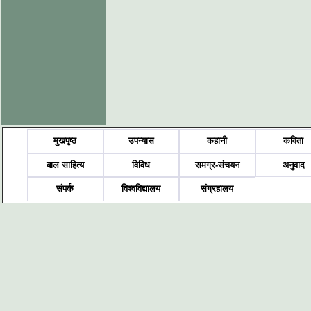
मुखपृष्ठ
उपन्यास
कहानी
कविता
बाल साहित्य
विविध
समग्र-संचयन
अनुवाद
संपर्क
विश्वविद्यालय
संग्रहालय