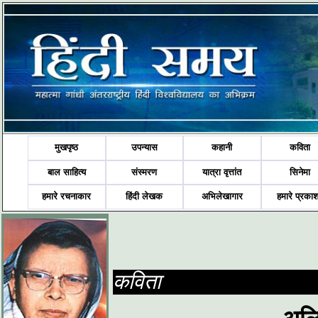
मुखपृष्ठ
उपन्यास
कहानी
कविता
बाल साहित्य
संस्मरण
यात्रा वृत्तांत
सिनेमा
हमारे रचनाकार
हिंदी लेखक
अभिलेखागार
हमारे प्रका
कविता