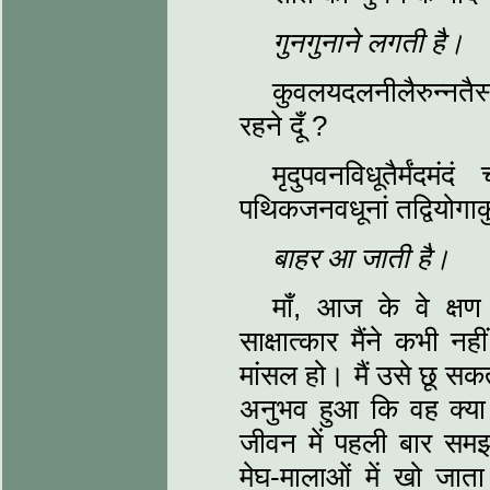
गुनगुनाने लगती है।
कुवलयदलनीलैरुन्नतैस्त
रहने दूँ ?
मृदुपवनविधूतैर्मंदमंदं
पथिकजनवधूनां तद्वियोगा
बाहर आ जाती है।
माँ, आज के वे क्षण
साक्षात्कार मैंने कभी नह
मांसल हो। मैं उसे छू स
अनुभव हुआ कि वह क्या 
जीवन में पहली बार समझ
मेघ-मालाओं में खो जाता