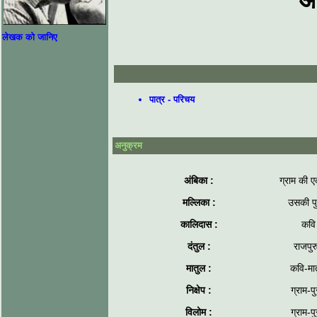
आ
लेखक को जानिए
पात्र ‌- परिचय
अनुक्रम
अंबिका :
ग्राम की एक
मल्लिका :
उसकी पु
कालिदास :
कवि
दंतुल :
राजपुर
मातुल :
कवि-मा
निक्षेप :
ग्राम-पु
विलोम :
ग्राम-पु