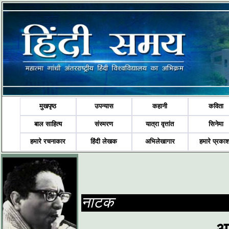
मुखपृष्ठ
उपन्यास
कहानी
कविता
बाल साहित्य
संस्मरण
यात्रा वृत्तांत
सिनेमा
हमारे रचनाकार
हिंदी लेखक
अभिलेखागार
हमारे प्रका
नाटक