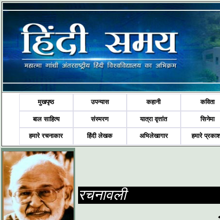
मुखपृष्ठ
उपन्यास
कहानी
कविता
बाल साहित्य
संस्मरण
यात्रा वृत्तांत
सिनेमा
हमारे रचनाकार
हिंदी लेखक
अभिलेखागार
हमारे प्रका
रचनावली