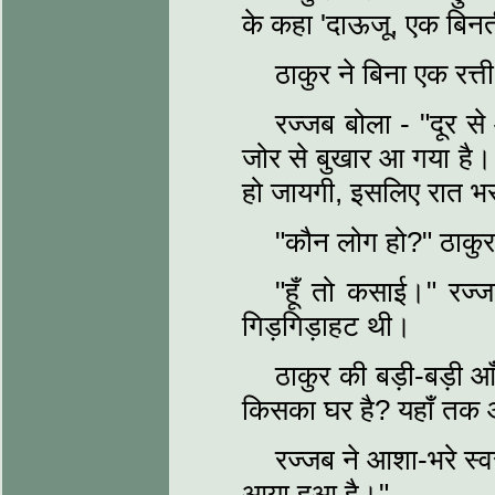
के कहा 'दाऊजू, एक बिनत
ठाकुर ने बिना एक रत्त
रज्जब बोला - "दूर स
जोर से बुखार आ गया है। 
हो जायगी, इसलिए रात भर
"कौन लोग हो?" ठाकुर 
"हूँ तो कसाई।" रज्ज
गिड़गिड़ाहट थी।
ठाकुर की बड़ी-बड़ी आ
किसका घर है? यहाँ तक आ
रज्जब ने आशा-भरे स्व
आया हुआ है।"