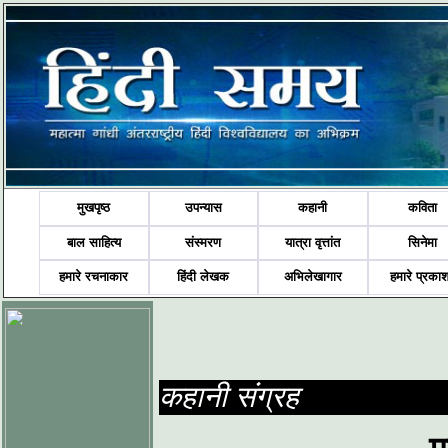
मुखपृष्ठ
उपन्यास
कहानी
कविता
बाल साहित्य
संस्मरण
यात्रा वृत्तांत
सिनेमा
हमारे रचनाकार
हिंदी लेखक
अभिलेखागार
हमारे प्रका
कहानी संग्रह