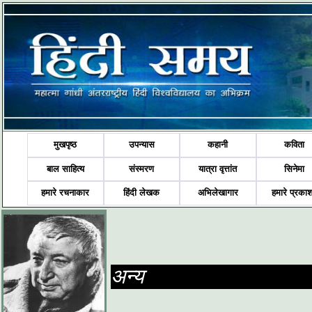
मुखपृष्ठ
उपन्यास
कहानी
कविता
बाल साहित्य
संस्मरण
यात्रा वृत्तांत
सिनेमा
हमारे रचनाकार
हिंदी लेखक
अभिलेखागार
हमारे प्रका
अन्य