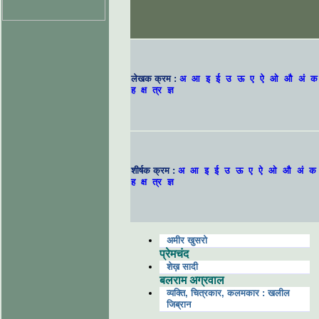
लेखक क्रम :
अ
आ
इ
ई
उ
ऊ
ए
ऐ
ओ
औ
अं
क
ह
क्ष
त्र
ज्ञ
शीर्षक क्रम :
अ
आ
इ
ई
उ
ऊ
ए
ऐ
ओ
औ
अं
क
ह
क्ष
त्र
ज्ञ
अमीर खुसरो
प्रेमचंद
शेख़ सादी
बलराम अग्रवाल
व्यक्ति, चित्रकार, कलमकार : खलील
जिब्रान