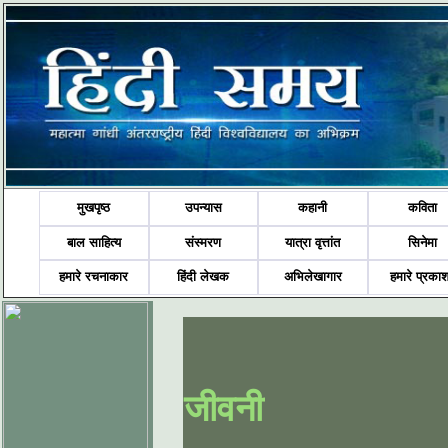
मुखपृष्ठ
उपन्यास
कहानी
कविता
बाल साहित्य
संस्मरण
यात्रा वृत्तांत
सिनेमा
हमारे रचनाकार
हिंदी लेखक
अभिलेखागार
हमारे प्रका
जीवनी