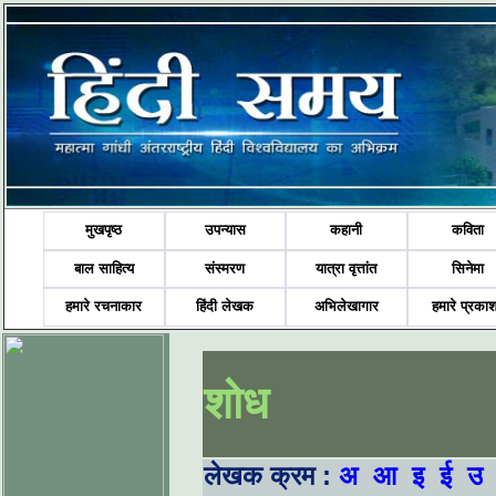
मुखपृष्ठ
उपन्यास
कहानी
कविता
बाल साहित्य
संस्मरण
यात्रा वृत्तांत
सिनेमा
हमारे रचनाकार
हिंदी लेखक
अभिलेखागार
हमारे प्रका
शोध
लेखक क्रम :
अ
आ
इ
ई
उ