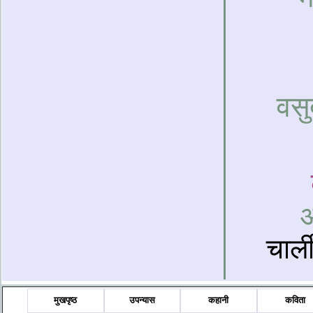
वसु
अ
चार्ल
मुखपृष्ठ
उपन्यास
कहानी
कविता