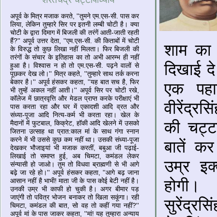
अपूर्व के मित्र मजाक करते, ''तुमने एम.एस-सी. पास कर
लिया, लेकिन तुम्हारे सिर पर इतनी लम्बी चोटी है। क्या
चोटी के द्वारा दिमाग में बिजली की तरंगें आती-जाती रहती
हैं?'' अपूर्व उत्तर देता, ''एम.एस-सी. की किताबों में चोटी
शाम का 
के विरुद्ध तो कुछ लिखा नहीं मिलता। फिर बिजली की
तरंगों के संचार के इतिहास का तो अभी आरम्भ ही नहीं
दिखाई दे
हुआ है। विश्वास न हो तो एम.एस-सी. पढ़ने वालों से
पूछकर देख लो।'' मित्र कहते, ''तुम्हारे साथ तर्क करना
बेकार है।'' अपूर्व हंसकर कहता, ''यह बात सच है, फिर
एक पहा
भी तुम्हें अकल नहीं आती।'' अपूर्व सिर पर चोटी रखे,
कॉलेज में छात्रवृत्ति और मेडल प्राप्त करके परीक्षाएं भी
वीरेंद्र
पास करता रहा और घर में एकादशी आदि व्रत और
संध्या-पूजा आदि नित्य-कर्म भी करता रहा। खेल के
की चट्ट
मैदानों में फुटबाल, किक्रेट, हॉकी आदि खेलने में उसको
जितना उत्साह था प्रात:काल मां के साथ गंगा स्नान
करने में भी उससे कुछ कम नहीं था। उसकी संध्या-पूजा
बातें कर
देखकर भौजाइयां भी मजाक करतीं, बबुआ जी पढ़ाई-
लिखाई तो समाप्त हुई, अब चिमटा, कमंडल लेकर
उम्र इक
संन्यासी हो जाओ। तुम तो विधवा ब्राह्मणी से भी आगे
बढ़े जा रहे हो।'' अपूर्व हंसकर कहता, ''आगे बढ़ जाना
होगी।
आसान नहीं है भाभी! माता जी के पास कोई बेटी नहीं है।
उनकी उम्र भी काफी हो चुकी है। अगर बीमार पड़
जाएंगी तो पवित्र भोजन बनाकर तो खिला सकूंगा। रही
सुरेंद्र
चिमटा, कमंडल की बात, सो वह तो कहीं गया नहीं?''
अपूर्व मां के पास जाकर कहता, ''मां! यह तुम्हारा अन्याय