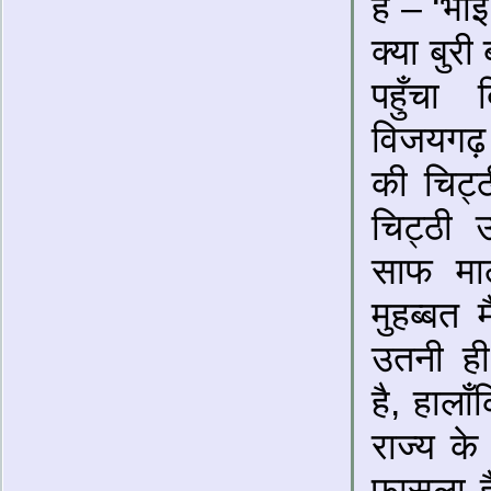
हैं – ‘भा
क्या बुर
पहुँचा
विजयगढ़ 
की चिट्ठ
चिट्ठी 
साफ मा
मुहब्बत म
उतनी ही
है, हाला
राज्य के
फासला ह