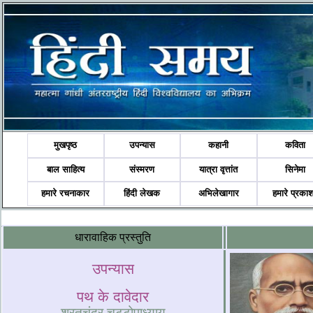
मुखपृष्ठ
उपन्यास
कहानी
कविता
बाल साहित्य
संस्मरण
यात्रा वृत्तांत
सिनेमा
हमारे रचनाकार
हिंदी लेखक
अभिलेखागार
हमारे प्रका
धारावाहिक प्रस्‍तुति
उपन्‍यास
पथ के दावेदार
शरतचंद्र चट्टोपाध्याय