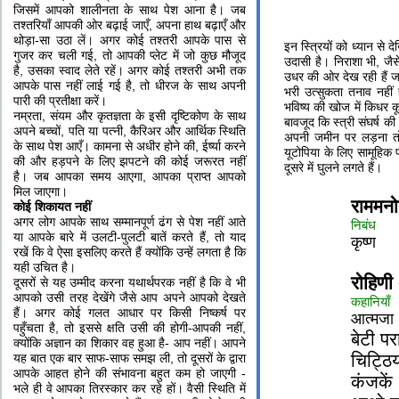
जिसमें आपको शालीनता के साथ पेश आना है। जब
तश्‍तरियाँ आपकी ओर बढ़ाई जाएँ, अपना हाथ बढ़ाएँ और
थोड़ा-सा उठा लें। अगर कोई तश्‍तरी आपके पास से
इन स्त्रियों को ध्यान से द
गुजर कर चली गई, तो आपकी प्‍लेट में जो कुछ मौजूद
उदासी है। निराशा भी, जैसे
है, उसका स्‍वाद लेते रहें। अगर कोई तश्‍तरी अभी तक
उधर की ओर देख रही हैं ज
आपके पास नहीं लाई गई है, तो धीरज के साथ अपनी
भरी उत्सुकता तनाव नहीं 
पारी की प्रतीक्षा करें।
भविष्य की खोज में किधर कू
नम्रता, संयम और कृतज्ञता के इसी दृष्टिकोण के साथ
बावजूद कि स्त्री संघर्ष 
अपने बच्‍चों, पति या पत्‍नी, कैरिअर और आर्थिक स्थिति
अपनी जमीन पर लड़ना तो
के साथ पेश आएँ। कामना से अधीर होने की, ईर्ष्‍या करने
यूटोपिया के लिए सामूहिक प
की और हड़पने के लिए झपटने की कोई जरूरत नहीं
दूसरे में घुलने लगते हैं।
है। जब आपका समय आएगा, आपका प्राप्‍त आपको
मिल जाएगा।
राममनो
कोई शिकायत नहीं
अगर लोग आपके साथ सम्‍मानपूर्ण ढंग से पेश नहीं आते
निबंध
या आपके बारे में उलटी-पुलटी बातें करते हैं, तो याद
कृष्ण
रखें कि वे ऐसा इसलिए करते हैं क्‍योंकि उन्‍हें लगता है कि
यही उचित है।
रोहिणी
दूसरों से यह उम्‍मीद करना यथार्थपरक नहीं है कि वे भी
आपको उसी तरह देखेंगे जैसे आप अपने आपको देखते
कहानियाँ
हैं। अगर कोई गलत आधार पर किसी निष्‍कर्ष पर
आत्मजा
पहुँचता है, तो इससे क्षति उसी की होगी-आपकी नहीं,
बेटी पर
क्‍योंकि अज्ञान का शिकार वह हुआ है- आप नहीं। आपने
चिट्ठिय
यह बात एक बार साफ-साफ समझ ली, तो दूसरों के द्वारा
आपके आहत होने की संभावना बहुत कम हो जाएगी -
कंजकें
भले ही वे आपका तिरस्‍कार कर रहे हों। वैसी स्थिति में