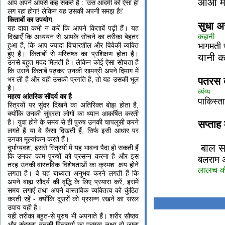
आओ माँ
आप अपने आपसे कह सकते हैं : 'उस आदमी को ऐसा ही
लग रहा होगा! लेकिन यह उसकी अपनी समझ है!'
किताबों का उपयोग
सुधा अर
यह दावा कभी न करें कि आपने किताबें पढ़ी हैं। यह
कहानी
दिखाएँ कि अध्‍ययन से आपके सोचने का तरीका बेहतर
हुआ है, कि आप ज्‍यादा विचारशील और विवेकी व्‍यक्ति
भागमती 
हुए हैं। किताबों से मस्तिष्‍क का प्रशिक्षण होता है।
यानी क
उनसे बहुत मदद मिलती है। लेकिन कोई ऐसा सोचता है
कि उसने किताबें पढ़कर उनकी सामग्री अपने दिमाग में
भर ली है और यही उसकी प्रगति है, तो यह उसकी भूल
पतरस 
है।
व्यंग्य
महत्व आंतरिक सौंदर्य का है
पाकिस्ता
स्त्रियों पर सुंदर दिखने का अतिरिक्‍त बोझ होता है,
क्‍योंकि उनकी सुंदरता लोगों का ध्‍यान आकर्षित करती
है। युवा होने के समय से ही पुरुष उनकी चापलूसी करने
सप्ताह
लगते हैं या वे कैसा दिखती हैं, सिर्फ इसी आधार पर
उनका मूल्‍यांकन करते हैं।
बाल सा
दुर्भाग्‍यवश, इससे स्त्रियों में यह भावना पैदा हो सकती हैं
कि उनका काम पुरुषों को प्रसन्‍न करना है और इस
बलराम 
तरह उनकी वास्‍तविक विशेषताओं का क्रमश: क्षय होने
लालच क
लगता है। वे यह बाध्‍यता अनुभव करने लगती हैं कि
अपने बाह्य सौंदर्य की वृद्धि के लिए प्रयास करें, इसमें
समय लगाएँ तथा अपने वास्‍तविक व्‍यक्तित्‍व को कुंठित
करती रहें - क्‍योंकि दूसरों को प्रसन्‍न रखने का सरल
उपाय यही है।
यही तरीका बहुत-से पुरुष भी अपनाते हैं। शरीर सौष्‍ठव
और सुंदरता उनकी दिनचर्या का प्रमुख लक्ष्‍य हो जाता