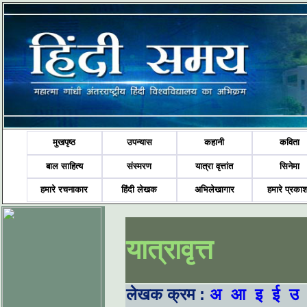
मुखपृष्ठ
उपन्यास
कहानी
कविता
बाल साहित्य
संस्मरण
यात्रा वृत्तांत
सिनेमा
हमारे रचनाकार
हिंदी लेखक
अभिलेखागार
हमारे प्रका
यात्रावृत्त
लेखक क्रम :
अ
आ
इ
ई
उ