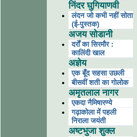
निंदर घुगियाणवी
लंदन जो कभी नहीं सोता
(ई-पुस्तक)
अजय सोडानी
दर्रों का सिरमौर :
कालिंदी खाल
अज्ञेय
एक बूँद सहसा उछली
बीसवीं शती का गोलोक
अमृतलाल नागर
एकदा नैमिषारण्ये
गढ़ाकोला में पहली
निराला जयंती
अष्‍टभुजा शुक्‍ल