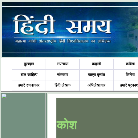
मुखपृष्ठ
उपन्यास
कहानी
कविता
बाल साहित्य
संस्मरण
यात्रा वृत्तांत
सिनेमा
हमारे रचनाकार
हिंदी लेखक
अभिलेखागार
हमारे प्रका
कोश