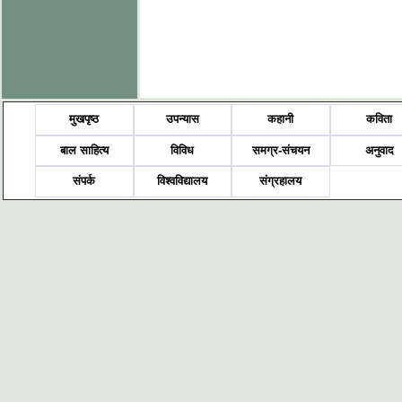
मुखपृष्ठ
उपन्यास
कहानी
कविता
बाल साहित्य
विविध
समग्र-संचयन
अनुवाद
संपर्क
विश्वविद्यालय
संग्रहालय