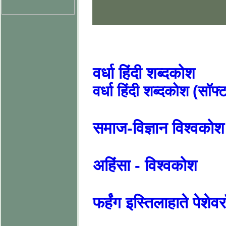
वर्धा हिंदी शब्दकोश
वर्धा हिंदी शब्दकोश (सॉफ
समाज-विज्ञान विश्वकोश
अहिंसा - विश्वकोश
फर्हंग इस्तिलाहाते पेशेव