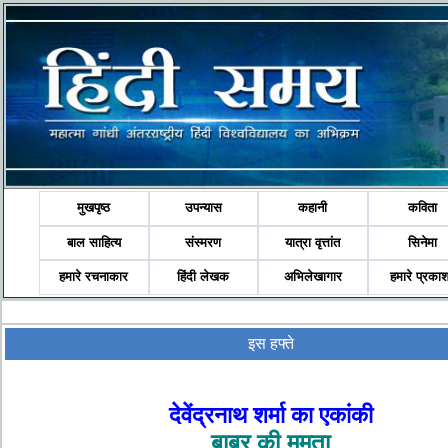
मुखपृष्ठ
उपन्यास
कहानी
कविता
बाल साहित्य
संस्मरण
यात्रा वृत्तांत
सिनेमा
हमारे रचनाकार
हिंदी लेखक
अभिलेखागार
हमारे प्रका
इस हफ्ते
देवेंद्रनाथ शर्मा का एकांकी
बाबर की ममता