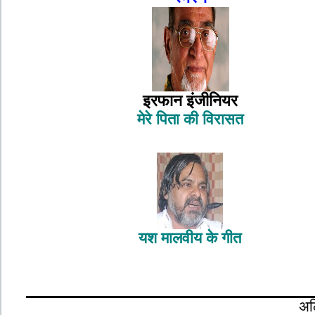
इरफान इंजीनियर
मेरे पिता की विरासत
यश मालवीय के गीत
अल