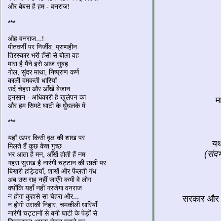
और बेबस है हम - वनराज!
***
ओह वनराज...!
पीतवर्णी पर निर्जीव, प्राणहीन
तिरस्कार भरी हँसी से बोला वह
मारा है मैंने इसे आज सुबह
गोल, सुंदर माथा, निष्प्राण कर्ण
काली दमकती धारियाँ
सर्द चेहरा और आँखें बेजान
इनसान - अधिकारी है खुलेपन का
म
और हम सिमटे घाटी के धुँधलके में
***
यहाँ ऊपर किसी वृक्ष की शाख पर
यथा
मिलते हैं कुछ केश गुच्छ
(संदर
भर आता है मन, आँखें होती हैं नम
गहरा सुराख है नारंगी चट्टान की छाती पर
बिखरी हड्डियाँ, शाखें और फैलती गंध
अब उस राह नहीं जाएँगे कभी वे लोग
क्योंकि यहाँ नहीं गरजेगा वनराज
न होगा कुहासे सा चेहरा और...
सरकार और सर
न होगी उसकी निहार, चमकीली धारियाँ
नारंगी चट्टानों से बनी घाटी के पेड़ों से