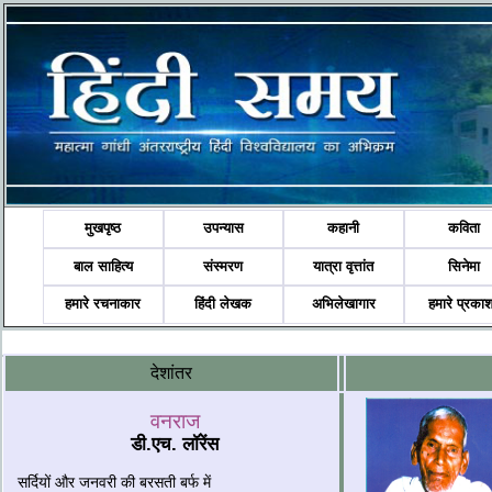
मुखपृष्ठ
उपन्यास
कहानी
कविता
बाल साहित्य
संस्मरण
यात्रा वृत्तांत
सिनेमा
हमारे रचनाकार
हिंदी लेखक
अभिलेखागार
हमारे प्रका
देशांतर
वनराज
डी.एच. लॉरेंस
सर्दियों और जनवरी की बरसती बर्फ में