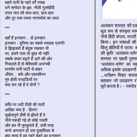
बहते पानी के गहरे दर्रे स्याह
घने सनोवर के वृक्ष, नीली गुलमेहँदी
तरल जल की कल-कल, छल-छल
और दूर तक पसरा नागरमोथे का जाल
अलंकार शास्त्र की एक स
***
मूल रूप से संस्कृत भ
जैसे हिंदी बंगला, मरा
वहाँ हैं इनसान... दो इनसान
किया। इन भाषाओं की उप
इनसान - दुनिया का सबसे भयावह प्राणी!
किंतु बोलियों में प्राय
वे झिझकते हैं बंदूक रखकर भी
की कृति ‘अलंकार-दर्प
पर, हमारे पास तो कुछ भी नहीं!
शास्त्र पर पहली पुस्त
सबके कदम बढ़ते हैं आगे की ओर
निकलते हैं दो मेक्सिकी अजनबी
‘अलंकार-दर्पण’ का म
घनघोर घनी घाटी से बाहर
अधिक इसके उदाहरणों म
अँधेरा... बर्फ और एकाकीपन
...धरीक्षण मिश्र शास्त
गुम होती पगडंडियों पर
बताकर जो उदाहरण रच
क्या कर रहे हैं वे दोनों ?
मूर्त करता है। - रामदेव
***
काँधे पर लदी पीली सी गठरी
आखिर क्या है - हिरण!
मूर्खतापूर्ण हँसी से झेंपते हैं वे
जैसे पकड़ी गई हो कोई गलती
और हम भी मुस्कुराते है, उसी तरह
मानो अनजान हों उस दुखांतिका से
क्या सभ्य है वह गहरे चेहरे का इनसान!