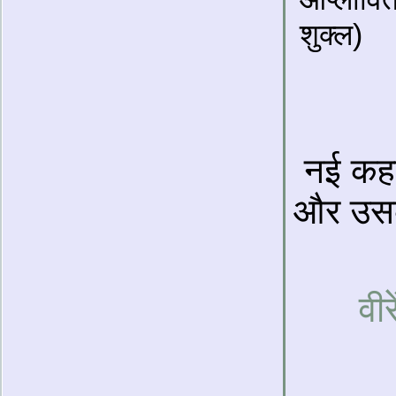
शुक्ल)
नई कहा
और उसक
वीर