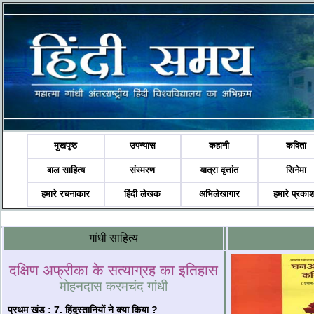
मुखपृष्ठ
उपन्यास
कहानी
कविता
बाल साहित्य
संस्मरण
यात्रा वृत्तांत
सिनेमा
हमारे रचनाकार
हिंदी लेखक
अभिलेखागार
हमारे प्रका
गांधी साहित्य
दक्षिण अफ्रीका के सत्याग्रह का इतिहास
मोहनदास करमचंद गांधी
प्रथम खंड
:
7.
हिंदुस्तानियों ने क्या किया ?