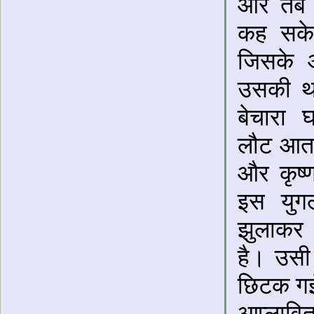
और तब क
कह सके
जिसके 
उसकी था
बेचारा 
लौट आता 
और कृष्ण
इस युग
झुलाकर
है। उसी
छिटक गई 
आप्लावि