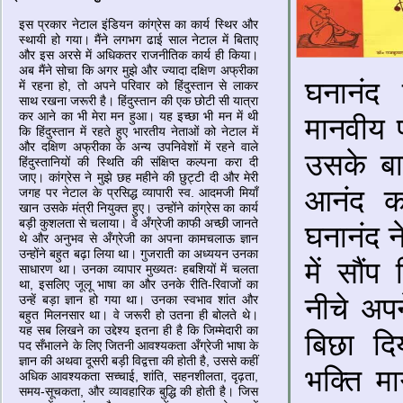
इस प्रकार नेटाल इंडियन कांग्रेस का कार्य स्थिर और
स्थायी हो गया। मैंने लगभग ढाई साल नेटाल में बिताए
और इस अरसे में अधिकतर राजनीतिक कार्य ही किया।
अब मैंने सोचा कि अगर मुझे और ज्यादा दक्षिण अफ्रीका
घनानंद 
में रहना हो, तो अपने परिवार को हिंदुस्तान से लाकर
साथ रखना जरूरी है। हिंदुस्तान की एक छोटी सी यात्रा
कर आने का भी मेरा मन हुआ। यह इच्छा भी मन में थी
मानवीय 
कि हिंदुस्तान में रहते हुए भारतीय नेताओं को नेटाल में
और दक्षिण अफ्रीका के अन्य उपनिवेशों में रहने वाले
उसके बाद
हिंदु‍स्तानियों की स्थिति की संक्षिप्त कल्पना करा दी
जाए। कांग्रेस ने मुझे छह महीने की छुट्टी दी और मेरी
आनंद क
जगह पर नेटाल के प्रसिद्ध व्यापारी स्व. आदमजी मियाँ
खान उसके मंत्री नियुक्त हुए। उन्होंने कांग्रेस का कार्य
बड़ी कुशलता से चलाया। वे अँग्रेजी काफी अच्छी जानते
घनानंद न
थे और अनुभव से अँग्रेजी का अपना कामचलाऊ ज्ञान
उन्होंने बहुत बढ़ा लिया था। गुजराती का अध्ययन उनका
में सौंप
साधारण था। उनका व्यापार मुख्यतः हबशियों में चलता
था, इसलिए जूलू भाषा का और उनके रीति-रिवाजों का
नीचे अप
उन्हें बड़ा ज्ञान हो गया था। उनका स्वभाव शांत और
बहुत मिलनसार था। वे जरूरी हो उतना ही बोलते थे।
यह सब लिखने का उद्देश्य इतना ही है कि जिम्मेदारी का
बिछा दि
पद सँभालने के लिए जितनी आवश्यकता अँग्रेजी भाषा के
ज्ञान की अथवा दूसरी बड़ी विद्वत्ता की होती है, उससे कहीं
भक्ति मार
अधिक आवश्यकता सच्चाई, शांति, सहनशीलता, दृढ़ता,
समय-सूचकता, और व्यावहारिक बुद्धि की होती है। जिस