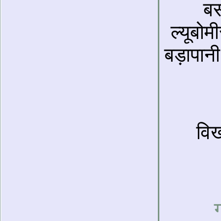
बस
ल्यूबो
बड़ापानी
विख