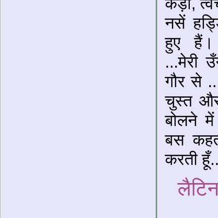
कड़ा, त्व
नसें हड्
हुए हैं
...मेरी उ
गौर से .
चुस्त और
बोलने मे
बस कहत
करती हूँ.
लैटिन