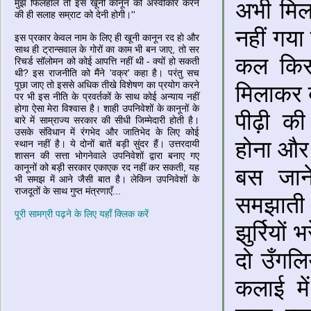
मुझे फिलहाल तो इस खूनी कानून को अस्‍वीकार करने
अभी मिल 
की ही सलाह सम्राट को देनी होगी।''
नहीं गया
इस प्रकार केवल नाम के लिए ही खूनी कानून रद हो और
साथ ही ट्रान्‍सवाल के गोरों का काम भी बन जाए, तो सर
कल किसन
रिचर्ड सॉलोमन को कोई आपत्ति नहीं थी - क्‍यों हो सकती
थी? इस राजनीति को मैंने 'वक्र' कहा है। परंतु सच
पूछा जाए तो इससे अधिक तीखे विशेषण का प्रयोग करने
मिलाकर ब
पर भी इस नीति के प्रवर्तकों के साथ कोई अन्‍याय नहीं
होगा ऐसा मेरा विश्‍वास है। शाही उपनिवेशों के कानूनों के
पीढ़ी की
बारे में साम्राज्‍य सरकार की सीधी जिम्‍मेदारी होती है।
उसके संविधान में रंगभेद और जातिभेद के लिए कोई
होना और
स्‍थान नहीं है। ये दोनों बातें बड़ी सुंदर हैं। उत्तरदायी
शासन की सत्ता भोगनेवाले उपनिवेशों द्वारा बनाए गए
कानूनों को बड़ी सरकार एकाएक रद नहीं कर सकती, यह
बस जान
भी समझ में आने जैसी बात है। लेकिन उपनिवेशों के
राजदूतों के साथ गुप्‍त मंत्रणाएँ...
समझाती ह
पूरी सामग्री पढ़ने के लिए यहाँ क्लिक करें
झुर्रियों
दो उँगलियो
कलाई मे