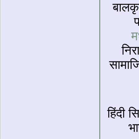
बालकृ
प
म
निरा
सामाजि
हिंदी स
भा