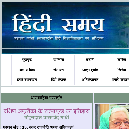
मुखपृष्ठ
उपन्यास
कहानी
कविता
बाल साहित्य
संस्मरण
यात्रा वृत्तांत
सिनेमा
हमारे रचनाकार
हिंदी लेखक
अभिलेखागार
हमारे प्रका
धारावाहिक प्रस्तुति
दक्षिण अफ्रीका के सत्याग्रह का इतिहास
मोहनदास करमचंद गांधी
प्रथम खंड
:
15.
वक्र राजनीति अथवा क्षणिक हर्ष