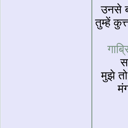
उनसे ब
तुम्हें क
गाब्र
स
मुझे त
मं