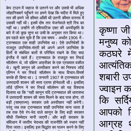
केप टाउन में जहाज से उतरने पर और उससे भी अधिक
जोहानिसबर्ग पहुँचने पर हमने देखा कि मदीरा में मिले हुए
तार की हमने जो कीमत आँकी थी उतनी कीमत वास्‍तव में
उसकी नहीं थी। इसमें दोष तार भेजनेवाले श्री रिच का
कृष्णा जी
नहीं था। उन्‍होंने तो एशियाटिक एक्‍ट की अस्‍वीकृति के
बारे में जो कुछ सुना था उसी के अनुसार तार किया था।
हम पहले बता चुके हैं कि उस समय - अर्थात 1906 में -
मनुष्य क
ट्रान्‍सवाल एक शाही उपनिवेश था। ऐसे उपनिवेशों के
राजदूत उपनिवेश-मंत्री को अपने अपने उपनिवेश के
कठघरे म
हितों से संबंधित बातों से परिचित रखने के लिए सदा
इंग्‍लैंड में रहते हैं। ट्रान्‍सवाल के राजदूत सर रिचर्ड
आत्यंतिक
सॉलोमन थे, जो दक्षिण अफ्रीका के एक प्रख्‍यात वकील
थे। खूनी कानून को अस्‍वीकार करने का निश्‍चय लॉर्ड
एल्गिन ने सर रिचर्ड सॉलोमन के साथ विचार-विमर्श
शबारी उपर
करके ही किया था। 1 जनवरी 1907 से ट्रान्‍सवाल को
उत्तरदायी शासन की सत्ता प्राप्‍त होनेवाली थी। इसलिए
ज्वाइन क
लॉर्ड एल्गिन ने सर रिचर्ड सॉलोमन को यह विश्‍वास
दिलाया था कि ''यही कानून यदि ट्रान्‍सवाल की धारासभा
कि सर्दि
में उत्तरदायी शासन की सत्ता मिलने के बाद पास होगा, तो
बड़ी (साम्राज्‍य) सरकार उसे अस्‍वीकार नहीं करेगी।
परंतु जब तक ट्रान्‍सवाल शाही उपनिवेश माना जाता है
आपको म
तब तक ऐसे रंग-भेद वाले कानून के लिए बड़ी सरकार
सीधी जिम्‍मेदार मानी जाएगी। और बड़ी सरकार के
आग्रह 
संविधान में जातीय भेदभाव की राजनीति को स्‍थान नहीं
दिया जाता। इसलिए इस सिद्धांत का पालन करने के लिए