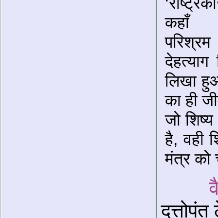
‘राष्ट्र
कहाँ व
परिश्र
देहत्याग
लिखा हु
का ही जी
जो शिष्य
है, वही श
मंत्र को
व
दत्तोपंत