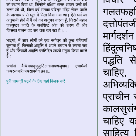
को स्थान दिया था, जिन्होंने दक्षिण भारत आकर उसी वर्ष
गलतफहमि
शरण ली थी, जिस वर्ष उनका पवित्र मंदिर रोमन जाति
के अत्याचार से धूल में मिला दिया गया था। ऐसे धर्म का
अनुयायी होने में मैं गर्व का अनुभव करता हूँ, जिसने महान
दत्तोपं
जरथुष्ट्र जाति के अवशिष्ट अंश को शरण दी और
जिसका पालन वह अब तक कर रहा है।...
मार्ग
भाइयो, मैं आप लोगों को एक स्तोत्र की कुछ पंक्तियाँ
हिंदुत्व
सुनाता हूँ, जिसकी आवृत्ति मैं अपने बचपन से करता रहा
हूँ और जिसकी आवृत्ति प्रतिदिन लाखों मनुष्य किया करते
हैं :
पद्धति 
रुचीनां वैचित्र्यादृजुकुटिलनानापथजुषाम्। नृणामेको
चाहिए,
गम्यस्त्वमसि पयसामर्णव इव॥...
पूरी सामग्री पढ़ने के लिए यहाँ क्लिक करें
अभिव्यक
प्राचीन 
कालसुसंग
चाहिए यह
साहित्य