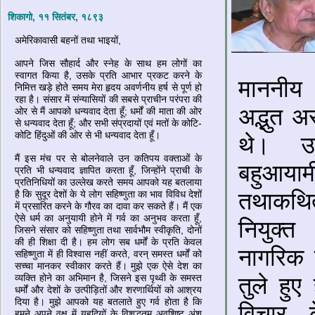
शिकागो, ११ सितंबर, १८९३
अमेरिकावासी बहनों तथा भाइयों,
आपने जिस सौहार्द और स्नेह के साथ हम लोगों का
स्वागत किया है, उसके प्रति आभार प्रकट करने के
माननीय 
निमित्त खड़े होते समय मेरा हृदय अवर्णनीय हर्ष से पूर्ण हो
रहा है। संसार में संन्यासियों की सबसे प्राचीन परंपरा की
अद्भुत अ
ओर से मैं आपको धन्यवाद देता हूँ; धर्मों की माता की ओर
से धन्यवाद देता हूँ; और सभी संप्रदायों एवं मतों के कोटि-
कोटि हिंदुओं की ओर से भी धन्यवाद देता हूँ।
थे। उ
मैं इस मंच पर से बोलनेवाले उन कतिपय वक्ताओं के
बहुआयाम
प्रति भी धन्यवाद ज्ञापित करता हूँ, जिन्होंने प्राची के
प्रतिनिधियों का उल्लेख करते समय आपको यह बतलाया
तथाकथित
है कि सुदूर देशों के ये लोग सहिष्णुता का भाव विविध देशों
में प्रसारित करने के गौरव का दावा कर सकते हैं। मैं एक
ऐसे धर्म का अनुयायी होने में गर्व का अनुभव करता हूँ,
नियुक्त 
जिसने संसार को सहिष्णुता तथा सार्वभौम स्वीकृति, दोनों
की ही शिक्षा दी है। हम लोग सब धर्मों के प्रति केवल
नागरिक 
सहिष्णुता में ही विश्वास नहीं करते, वरन् समस्त धर्मों को
सच्चा मानकर स्वीकार करते हैं। मुझे एक ऐसे देश का
व्यक्ति होने का अभिमान है, जिसने इस पृथ्वी के समस्त
तुले हुए
धर्मों और देशों के उत्पीड़ितों और शरणार्थियों को आश्रय
दिया है। मुझे आपको यह बतलाते हुए गर्व होता है कि
विचार क
हमने अपने वक्ष में यहूदियों के विशुद्धतम अवशिष्ट अंश