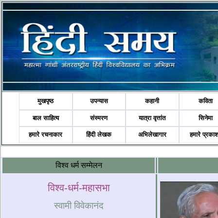
मुखपृष्ठ
उपन्यास
कहानी
कविता
बाल साहित्य
संस्मरण
यात्रा वृत्तांत
सिनेमा
हमारे रचनाकार
हिंदी लेखक
अभिलेखागार
हमारे प्रका
विश्‍व धर्म सम्‍मेलन
विश्व-धर्म-महासभा
स्वामी विवेकानंद