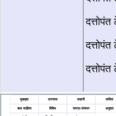
दत्तोपंत
दत्तोपंत
दत्तोपंत
मुखपृष्ठ
उपन्यास
कहानी
कविता
बाल साहित्य
विविध
समग्र-संचयन
अनुवाद