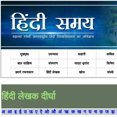
मुखपृष्ठ
उपन्यास
कहानी
कविता
बाल साहित्य
संस्मरण
यात्रा वृत्तांत
सिनेमा
हमारे रचनाकार
हिंदी लेखक
खोज
संपर्क
हिंदी लेखक दीर्घा
अ
आ
इ
ई
उ
ऊ
ए
ऐ
ओ
औ
अं
ऋ
क
ख
ग
घ
च
छ
ज
झ