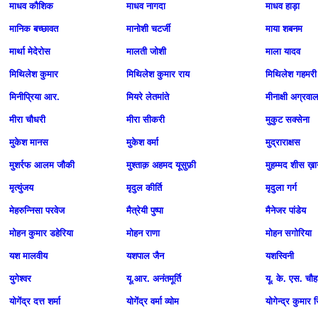
माधव कौशिक
माधव नागदा
माधव हाड़ा
मानिक बच्छावत
मानोशी चटर्जी
माया शबनम
मार्था मेदेरोस
मालती जोशी
माला यादव
मिथिलेश कुमार
मिथिलेश कुमार राय
मिथिलेश गहमरी
मिनीप्रिया आर.
मियरे लेतमांते
मीनाक्षी अग्रवा
मीरा चौधरी
मीरा सीकरी
मुकुट सक्सेना
मुकेश मानस
मुकेश वर्मा
मुद्राराक्षस
मुशर्रफ आलम जौकी
मुश्ताक़ अहमद यूसुफ़ी
मुहम्मद शीस ख़
मृत्युंजय
मृदुल कीर्ति
मृदुला गर्ग
मेहरुन्निसा परवेज
मैत्रेयी पुष्पा
मैनेजर पांडेय
मोहन कुमार डहेरिया
मोहन राणा
मोहन सगोरिया
यश मालवीय
यशपाल जैन
यशस्विनी
युगेश्वर
यू.आर. अनंतमूर्ति
यू. के. एस. चौह
योगेंद्र दत्त शर्मा
योगेंद्र वर्मा व्योम
योगेन्‍द्र कुमार स