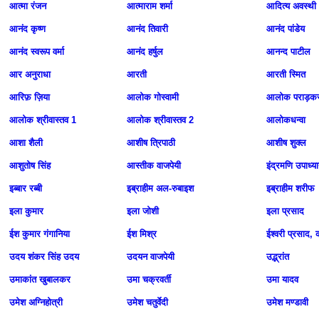
आत्मा रंजन
आत्माराम शर्मा
आदित्‍य अवस्‍थी
आनंद कृष्ण
आनंद तिवारी
आनंद पांडेय
आनंद स्वरूप वर्मा
आनंद हर्षुल
आनन्द पाटील
आर अनुराधा
आरती
आरती स्मित
आरिफ़ ज़िया
आलोक गोस्वामी
आलोक पराड़क
आलोक श्रीवास्तव 1
आलोक श्रीवास्तव 2
आलोकधन्वा
आशा शैली
आशीष त्रिपाठी
आशीष शुक्ल
आशुतोष सिंह
आस्तीक वाजपेयी
इंद्रमणि उपाध्य
इब्बार रब्बी
इब्राहीम अल-रुबाइश
इब्राहीम शरीफ
इला कुमार
इला जोशी
इला प्रसाद
ईश कुमार गंगानिया
ईश मिश्र
ईश्वरी प्रसाद, 
उदय शंकर सिंह उदय
उदयन वाजपेयी
उद्भ्रांत
उमाकांत खुबालकर
उमा चक्रवर्ती
उमा यादव
उमेश अग्निहोत्री
उमेश चतुर्वेदी
उमेश मण्डावी