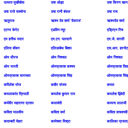
उल्फत मुखीबोवा
उषा ओझा
उषा किरण खान
उषा राजे सक्‍सेना
उषा रानी बंसल
उषा राय
ऋतुराज
ऋषभ देव शर्मा 'देवराज'
ऋषभदेव शर्मा
एटगर केरेट
एडविन म्यूर
एड्रिएन रिच
एम हनीफ मदार
एम.एन. पलसाने
एम.जे. वारसी
एलिस वॉकर
एलिज़ाबेथ बिशप
एस.आर. हरनोट
ओम धीरज
ओम निश्‍चल
ओम निश्‍चल
ओम भारती
ओमप्रकाश कश्यप
ओमप्रकाश तिवा
ओमप्रकाश सारस्वत
ओमप्रकाश सिंह
ओमप्रकाश सिंह
कपिलेश भोज
कबीर संजय
कमल
कमलाकांत त्रिपाठी
कमलेश कुमार राय
कमलेश द्विवेदी
कर्मवीर महाराणा प्रताप
कलावंती
कल्‍पना लालजी
कविता मालवीय
कविता वर्मा
कविता वाचक्नवी
कादम्‍बरी मेहरा
कामेश्‍वर मिश्रा
कालिका प्रसाद 