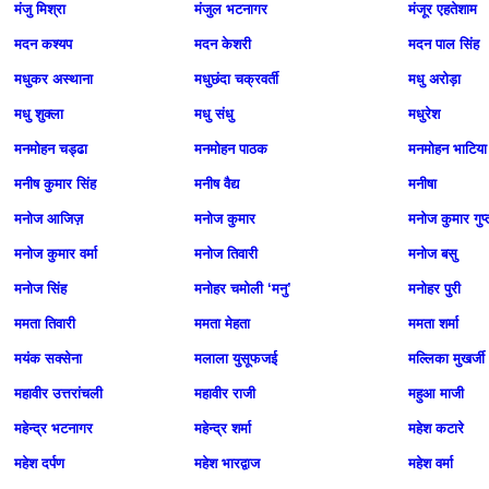
मंजु मिश्रा
मंजुल भटनागर
मंजूर एहतेशाम
मदन कश्यप
मदन केशरी
मदन पाल सिंह
मधुकर अस्थाना
मधुछंदा चक्रवर्ती
मधु अरोड़ा
मधु शुक्ला
मधु संधु
मधुरेश
मनमोहन चड्ढा
मनमोहन पाठक
मनमोहन भाटिया
मनीष कुमार सिंह
मनीष वैद्य
मनीषा
मनोज आजिज़
मनोज कुमार
मनोज कुमार गुप्
मनोज कुमार वर्मा
मनोज तिवारी
मनोज बसु
मनोज सिंह
मनोहर चमोली ‘मनु’
मनोहर पुरी
ममता तिवारी
ममता मेहता
ममता शर्मा
मयंक सक्सेना
मलाला युसूफजई
मल्लिका मुखर्जी
महावीर उत्तरांचली
महावीर राजी
महुआ माजी
महेन्द्र भटनागर
महेन्द्र शर्मा
महेश कटारे
महेश दर्पण
महेश भारद्वाज
महेश वर्मा