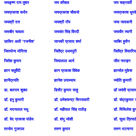
जयकृष्ण राय तुषार
जय कौशल
जय चक्रवर्ती
जयप्रकाश कर्दम
जयप्रकाश चौकसे
जयप्रकाश धूमक
जयश्री दत्त
जयश्री रॉय
जया जादवानी
जसबीर चावला
जसवंत सिंह विरदी
जसवीर त्यागी
ज़ाकिर अली ‘रजनीश’
जानकी प्रसाद शर्मा
जाबिर हुसैन
जिग़मोन्द मोरित्स
जितेंद्र उधमपुरी
जितेंद्र विसारिय
जितेश कुमार
जियालाल आर्य
जीत नाराइन
ज्ञान चतुर्वेदी
ज्ञान प्रकाश विवेक
ज्ञानदेव मुकेश
ज्ञानेंद्रपति
ज्ञानेश उपाध्याय
ज्योति कुमारी
डा. बलराम शुक्ल
डिसेंट कुमार साहू
डॉ जयंती प्रसा
डॉ. इनु कुमारी
डॉ. उमेशचन्द्र सिरसवारी
डॉ. चंद्रकुमार 
डॉ. मदनलाल मधु
डॉ. महीपाल सिंह राठौड़
डॉ. मिथिलेश कु
डॉ. वेद प्रकाश पांडेय
डॉ. शंभू जोशी
डॉ. सुधा त्रिपाठ
तरसेम गुजराल
तरुण कुमार
तरुण भटनागर