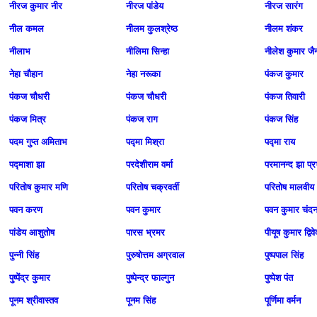
नीरज कुमार नीर
नीरज पांडेय
नीरज सारंग
नील कमल
नीलम कुलश्रेष्ठ
नीलम शंकर
नीलाभ
नीलिमा सिन्हा
नीलेश कुमार जै
नेहा चौहान
नेहा नरूका
पंकज कुमार
पंकज चौधरी
पंकज चौधरी
पंकज तिवारी
पंकज मित्र
पंकज राग
पंकज सिंह
पदम गुप्त अमिताभ
पद्मा मिश्रा
पद्मा राय
पद्माशा झा
परदेशीराम वर्मा
परमानन्‍द झा प
परितोष कुमार मणि
परितोष चक्रवर्ती
परितोष मालवीय
पवन करण
पवन कुमार
पवन कुमार चंद
पांडेय आशुतोष
पारस भ्रमर
पीयूष कुमार द्विवे
पुन्नी सिंह
पुरुषोत्तम अग्रवाल
पुष्‍पपाल सिंह
पुष्पेंद्र कुमार
पुष्पेन्द्र फाल्गुन
पुष्पेश पंत
पूनम श्रीवास्तव
पूनम सिंह
पूर्णिमा वर्मन