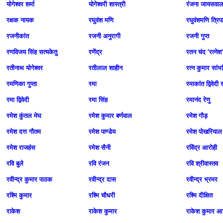
योगेश्वर शर्मा
योगेश्वरी शास्त्री
रंजना जायसवा
रक्षक नायक
रघुवंश मणि
रघुवंशमणि त्रिप
रजनीकांत
रजनी अनुरागी
रजनी गुप्त
रणविजय सिंह सत्‍यकेतु
रणेंद्र
रत‍न चंद 'रत्‍नेश'
रतीनाथ योगेश्वर
रतीलाल शाहीन
रत्न कुमार सांभ
रमणिका गुप्ता
रमा
रमाकांत द्विवेदी
रमा द्विवेदी
रमा सिंह
रमानंद रेणु
रमेश कुंतल मेघ
रमेश कुमार बर्णवाल
रमेश गौड़
रमेश दत्त गौतम
रमेश पाण्डेय
रमेश पोखरियाल
रमेश राजहंस
रमेश सैनी
रविंद्र आरोही
रवि बुले
रवि रंजन
रवि श्रीवास्‍तव
रवीन्द्र कुमार पाठक
रवीन्द्र दास
रवीन्द्र भ्रमर
रश्मि कुमार
रश्मि चौधरी
रश्मि दीक्षित
राकेश
राकेश कुमार
राकेश कुमार आर