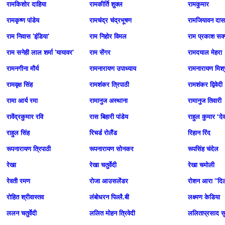
रामकिशोर दाहिया
रामकीर्ति शुक्ल
रामकुमार
रामकृष्ण पांडेय
रामचंद्र चंद्रभूषण
रामजियावन दास
राम निवास 'इंडिया'
राम निहोर विमल
राम प्रकाश सक्
राम सनेही लाल शर्मा 'यायावर'
राम सेंगर
रामदयाल मेहरा
रामनगीना मौर्य
रामनारायण उपाध्याय
रामनारायण मिश्
रामवृक्ष सिंह
रामशंकर त्रिपाठी
रामशंकर द्विवेदी
रामा आर्य रमा
रामानुज अस्थाना
रामानुज तिवारी
रावेंद्रकुमार रवि
रास बिहारी पांडेय
राहुल कुमार ‘दे
राहुल सिंह
रिचर्ड रोलैंड
रिहान रिंद
रूपनारायण त्रिपाठी
रूपनारायण सोनकर
रूपसिंह चंदेल
रेखा
रेखा चतुर्वेदी
रेखा चमोली
रेवती रमण
रोजा आउसलेंडर
रोशन आरा ''दि
रोहित श्रीवास्तव
लंबोधरन पिल्लै.बी
लक्ष्मण केडिया
ललन चतुर्वेदी
ललित मोहन त्रिवेदी
ललिताप्रसाद स