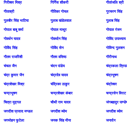
गिरीश्वर मिश्र
गिर्गिस शौकरी
गीतांजलि श्री
गीताश्री
गीतिका गोयल
गुरचरण सिंह
गुलबीर सिंह भाटिया
गुलाब खंडेलवाल
गुलाब सिंह
गोपाल बाबू शर्मा
गोपाल माथुर
गोपाल रंजन
गोवर्धन यादव
गोवर्ध्दन सिंह
गोविंद उपाध्याय
गोविंद सिंह
गोविंद सेन
गोविन्द गुलशन
गौतम राजरिशी
गौतम वसिष्ठ
गौरीनाथ
चंचल जैन
चंदन पांडेय
चंद्रकला त्रिपा
चंद्र कुमार जैन
चंद्रदेव यादव
चंद्रभूषण
चंद्रशेखर मिश्र
चंद्रिका ठाकुर
चंद्रेश्वर
चन्द्रभूषण
चन्द्रशेखर कंबार
चन्द्रसेन विराट
चित्रा मुद्गल
चौथी राम यादव
जंगबहादुर पाण्डे
जगदीश प्रसाद मण्‍डल
जगदीश व्योम
जगदीश व्योम
जगमोहन फुटेला
जनक सिंह मीना
जनार्दन