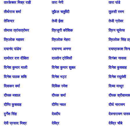
तारकेश्वर मिश्र राही
तारा नेगी
तारा पांडे
तीर्थराज शर्मा
तुफ़ैल चतुर्वेदी
तुलसी रमण
तेजिन्दर
तेजी ईशा
तेजी ग्रोवर
तोमास त्रांसत्रोमर
त्रिजुगी कौशिक
त्रिन सूमेत्स
त्रिलोक महावर
त्रिलोक मेहरा
त्रिलोक सिंह ठ
दयानंद पांडेय
दयानन्द अनन्त
दयाप्रकाश सिन्
दामोदर दत्त दीक्षित
दाल्तोन ट्रेविसों
दिगंबर नासवा
दिनेश कुमार माली
दिनेश कुमार शुक्ल
दिनेश कुशवाह
दिनेश पाठक शशि
दिनेश भट्ट
दिनेश रघुवंशी
दिवाकर वर्मा
दिविक रमेश
दिव्या माथुर
दीपक मशाल
दीपक शर्मा
दीपक श्रीवास्त
दीप्ति कुशवाह
दीप्ति नवल
दीर्घ नारायण
दुर्गेश सिंह
देवदीप
देवनारायण पासव
देवी प्रसाद मिश्र
देवेंद्र
देवेंद्र चौबे