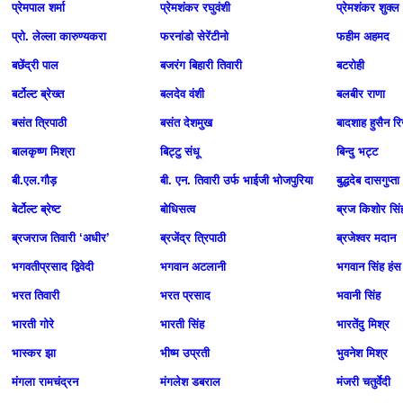
प्रेमपाल शर्मा
प्रेमशंकर रघुवंशी
प्रेमशंकर शुक्ल
प्रो. लेल्ला कारुण्यकरा
फरनांडो सेरेंटीनो
फहीम अहमद
बछेंद्री पाल
बजरंग बिहारी तिवारी
बटरोही
बर्टोल्ट ब्रेख्त
बलदेव वंशी
बलबीर राणा
बसंत त्रिपाठी
बसंत देशमुख
बादशाह हुसैन रि
बालकृष्ण मिश्रा
बिट्टु संधू
बिन्दु भट्ट
बी.एल.गौड़
बी. एन. तिवारी उर्फ भाईजी भोजपुरिया
बुद्धदेब दासगुप्ता
बेर्टोल्ट ब्रेष्ट
बोधिसत्व
ब्रज किशोर सिं
ब्रजराज तिवारी ‘अधीर’
ब्रजेंद्र त्रिपाठी
ब्रजेश्वर मदान
भगवतीप्रसाद द्विवेदी
भगवान अटलानी
भगवान सिंह हंस
भरत तिवारी
भरत प्रसाद
भवानी सिंह
भारती गोरे
भारती सिंह
भारतेंदु मिश्र
भास्‍कर झा
भीष्म उप्रती
भुवनेश मिश्र
मंगला रामचंद्रन
मंगलेश डबराल
मंजरी चतुर्वेदी