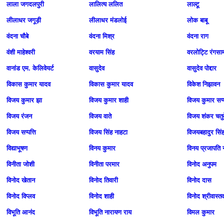
लाला जगदलपुरी
लालित्य ललित
लाल्टू
लीलाधर जगूड़ी
लीलाधर मंडलोई
लोक बाबू
वंदना चौबे
वंदना मिश्र
वंदना राग
वंशी माहेश्वरी
वरयाम सिंह
वरलोट्टि रंगसा
वानांड एम. केलिवेयर्ट
वासुदेव
वासुदेव पोद्दार
विकास कुमार यादव
विकास कुमार यादव
विकेश निझावन
विजय कुमार झा
विजय कुमार शाही
विजय कुमार सप्प
विजय रंजन
विजय वाते
विजय शंकर चतुर्
विजय सप्पत्ति
विजय सिंह नाहटा
विजयबहादुर सिं
विद्याभूषण
विनय कुमार
विनय प्रजापति 
विनीता जोशी
विनीता परमार
विनोद अनुपम
विनोद खेतान
विनोद तिवारी
विनोद दास
विनोद विप्लव
विनोद शाही
विनोद श्रीवास्त
विभूति आनंद
विभूति नारायण राय
विमल कुमार