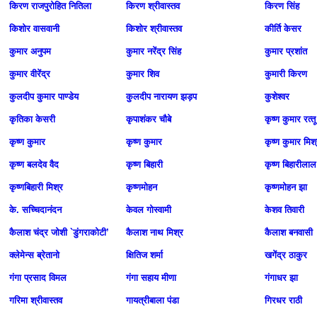
किरण राजपुरोहित नितिला
किरण श्रीवास्तव
किरण सिंह
किशोर वासवानी
किशोर श्रीवास्तव
कीर्ति केसर
कुमार अनुपम
कुमार नरेंद्र सिंह
कुमार प्रशांत
कुमार वीरेंद्र
कुमार शिव
कुमारी किरण
कुलदीप कुमार पाण्डेय
कुलदीप नारायण झड़प
कुशेश्वर
कृतिका केसरी
कृपाशंकर चौबे
कृष्‍ण कुमार रत्‍तू
कृष्ण कुमार
कृष्ण कुमार
कृष्ण कुमार मिश
कृष्ण बलदेव वैद
कृष्ण बिहारी
कृष्ण बिहारीलाल 
कृष्णबिहारी मिश्र
कृष्णमोहन
कृष्णमोहन झा
के. सच्चिदानंदन
केवल गोस्‍वामी
केशव तिवारी
कैलाश चंद्र जोशी `डुंगराकोटी’
कैलाश नाथ मिश्र
कैलाश बनवासी
क्लेमेन्स ब्रेतानो
क्षितिज शर्मा
खगेंद्र ठाकुर
गंगा प्रसाद विमल
गंगा सहाय मीणा
गंगाधर झा
गरिमा श्रीवास्तव
गायत्रीबाला पंडा
गिरधर राठी