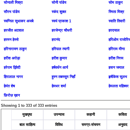
सोनाली मिश्रा
सोनी पांडेय
सोम ठाकुर
सौरभ पांडेय
स्कंद शुक्ल
स्मिता मिश्र
स्वप्निल सुधाकर अजबे
स्वयं प्रकाश 1
स्वाति तिवारी
हरजीत अटवाल
हरजेन्द्र चौधरी
हरदयाल
हरमन हेस्से
हरानंद
हरिओम राजोरिय
हरिनारायण ठाकुर
हरिपाल त्यागी
हरिराम मीणा
हरीश अरोड़ा
हरीश कुमार
हरीश निगम
हरेराम द्विवेदी
हर्षवर्धन आर्य
हसन जमाल
हिरालाल नागर
हुस्न तबस्सुम निहाँ
हृषीकेश सुलभ
हेमंत शेष
हेमधर शर्मा
हेमलता महिश्वर
फ़िरोज़ ख़ान
Showing 1 to 333 of 333 entries
मुखपृष्ठ
उपन्यास
कहानी
कविता
बाल साहित्य
विविध
समग्र-संचयन
अनुवाद