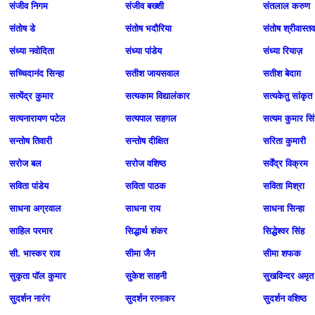
संजीव निगम
संजीव बख्शी
संतलाल करुण
संतोष डे
संतोष भदौरिया
संतोष श्रीवास्तव
संध्या नवोदिता
संध्या पांडेय
संध्या रियाज़
सच्चिदानंद सिन्हा
सतीश जायसवाल
सतीश बेदाग़
सत्‍येंद्र कुमार
सत्यकाम विद्यालंकार
सत्यकेतु सांकृत
सत्यनारायण पटेल
सत्यपाल सहगल
सत्यम कुमार सि
सन्तोष तिवारी
सन्तोष दीक्षित
सरिता कुमारी
सरोज बल
सरोज वशिष्ठ
सर्वेंद्र विक्रम
सविता पांडेय
सविता पाठक
सविता मिश्रा
साधना अग्रवाल
साधना राय
साधना सिन्हा
साहिल परमार
सिद्धार्थ शंकर
सिद्धेश्वर सिंह
सी. भास्कर राव
सीमा जैन
सीमा शफक
सुकृता पॉल कुमार
सुकेश साहनी
सुखविन्‍दर अमृत
सुदर्शन नारंग
सुदर्शन रत्नाकर
सुदर्शन वशिष्ठ