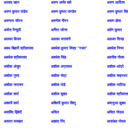
अरशद खान
अरुण अर्णव खरे
अरुण आदित्य
अरुण कुमार पांडेय
अरुण कुमार पाण्डेय
अरुण कुमार सिं
अरुणाभ सौरभ
अरुणेश नीरन
अरूण होता
अर्चना पैन्‍यूली
अर्नेस्ट जोन्स
अर्पण कुमार
अलका विजय
अलका सरावगी
अलका सिन्‍हा
अवध बिहारी श्रीवास्तव
अवधेश कुमार मिश्र "रजत"
अवधेश निगम
अवधेश श्रीवास्तव
अवधेश सिंह
अवनीश गौतम
अशोक अंजुम
अशोक अग्रवाल
अशोक आंद्रे
अशोक गुप्ता
अशोक चंद्र
अशोक चक्रधर
अशोक नारायण
अशोक पांडे
अशोक भाटिया
अशोक शर्मा
अशोक शुक्ल
अशोक श्रीवास्त
अश्वनी शर्मा
अश्विनी कुमार विष्णु
अष्‍टभुजा शुक्‍ल
असविंद द्विवेदी
असित
असित गोपाल
असग़र वजाहत
अख़्तर रिंद
आकांक्षा गोयल