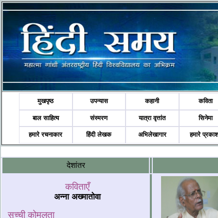
मुखपृष्ठ
उपन्यास
कहानी
कविता
बाल साहित्य
संस्मरण
यात्रा वृत्तांत
सिनेमा
हमारे रचनाकार
हिंदी लेखक
अभिलेखागार
हमारे प्रका
देशांतर
कविताएँ
अन्ना अख्मातोवा
सच्ची कोमलता