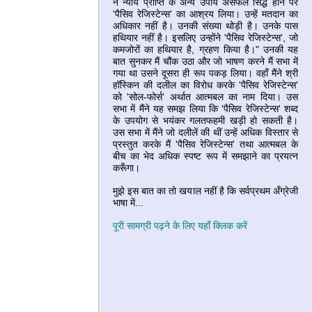
ने न्‍याय प्राप्ति के अन्‍य उपाय असफल सिद्ध होने पर
'पैसिव रेजिस्‍टेन्‍स' का आश्रय लिया। उन्‍हें मतदान का
अधिकार नहीं है। उनकी संख्‍या थोड़ी है। उनके पास
हथियार नहीं है। इसलिए उन्‍होंने 'पैसिव रेजिस्‍टेन्‍स', जो
कमजोरों का हथियार है, ग्रहण किया है।" उनकी यह
बात सुनकर मैं चौंक उठा और जो भाषण करने मैं सभा में
गया था उसने दूसरा ही रूप पकड़ लिया। वहाँ मैंने श्री
हॉस्किन की दलील का विरोध करके 'पैसिव रेजिस्‍टेन्‍स'
को 'सोल-फोर्स' अर्थात आत्‍मबल का नाम दिया। उस
सभा में मैंने यह समझ लिया कि 'पैसिव रेजिस्‍टेन्‍स' शब्‍द
के उपयोग से भयंकर गलतफहमी खड़ी हो सकती है।
उस सभा में मैंने जो दलीलें की थीं उन्‍हें अधिक विस्‍तार से
प्रस्‍तुत करके मैं 'पैसिव रेजिस्‍टेन्‍स' तथा आत्‍मबल के
बीच का भेद अधिक स्‍पष्‍ट रूप में समझाने का प्रयत्‍न
करूँगा।
मुझे इस बात का तो खयाल नहीं है कि सर्वप्रथम अँग्रेजी
भाषा में...
पूरी सामग्री पढ़ने के लिए यहाँ क्लिक करें