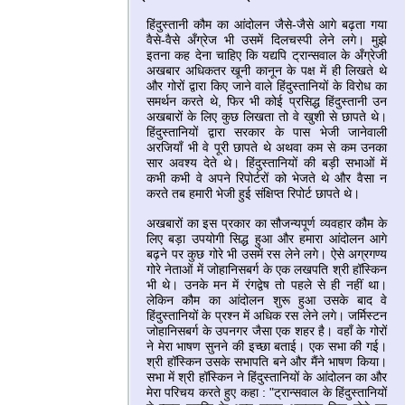
हिंदुस्‍तानी कौम का आंदोलन जैसे-जैसे आगे बढ़ता गया
वैसे-वैसे अँग्रेज भी उसमें दिलचस्‍पी लेने लगे। मुझे
इतना कह देना चाहिए कि यद्यपि ट्रान्‍सवाल के अँग्रेजी
अखबार अधिकतर खूनी कानून के पक्ष में ही लिखते थे
और गोरों द्वारा किए जाने वाले हिंदुस्‍तानियों के विरोध का
समर्थन करते थे, फिर भी कोई प्रसिद्ध हिंदुस्‍तानी उन
अखबारों के लिए कुछ लिखता तो वे खुशी से छापते थे।
हिंदुस्‍तानियों द्वारा सरकार के पास भेजी जानेवाली
अरजियाँ भी वे पूरी छापते थे अथवा कम से कम उनका
सार अवश्‍य देते थे। हिंदुस्‍तानियों की बड़ी सभाओं में
कभी कभी वे अपने रिपोर्टरों को भेजते थे और वैसा न
करते तब हमारी भेजी हुई संक्षिप्‍त रिपोर्ट छापते थे।
अखबारों का इस प्रकार का सौजन्‍यपूर्ण व्‍यवहार कौम के
लिए बड़ा उपयोगी सिद्ध हुआ और हमारा आंदोलन आगे
बढ़ने पर कुछ गोरे भी उसमें रस लेने लगे। ऐसे अग्रगण्‍य
गोरे नेताओं में जोहानिसबर्ग के एक लखपति श्री हॉस्किन
भी थे। उनके मन में रंगद्वेष तो पहले से ही नहीं था।
लेकिन कौम का आंदोलन शुरू हुआ उसके बाद वे
हिंदुस्‍तानियों के प्रश्‍न में अधिक रस लेने लगे। जर्मिस्‍टन
जोहानिसबर्ग के उपनगर जैसा एक शहर है। वहाँ के गोरों
ने मेरा भाषण सुनने की इच्‍छा बताई। एक सभा की गई।
श्री हॉस्किन उसके सभापति बने और मैंने भाषण किया।
सभा में श्री हॉस्किन ने हिंदुस्‍तानियों के आंदोलन का और
मेरा परिचय करते हुए कहा : "ट्रान्‍सवाल के हिंदुस्‍तानियों