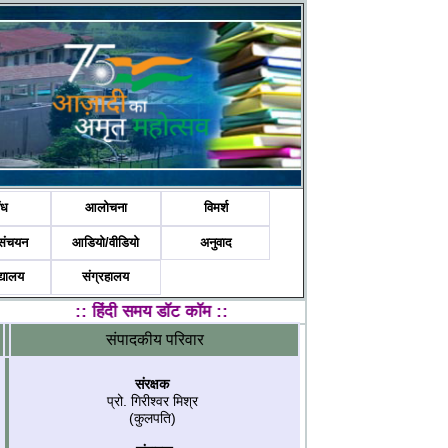
ंध
आलोचना
विमर्श
संचयन
आडियो/वीडियो
अनुवाद
द्यालय
संग्रहालय
::
हिंदी समय डॉट कॉम
::
संपादकीय परिवार
संरक्षक
प्रो. गिरीश्‍वर मिश्र
(कुलपति)