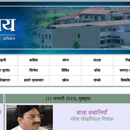
हानी
कविता
व्यंग्य
नाटक
निब
ा वृत्तांत
सिनेमा
विविध
कोश
समग्र-
लेखागार
हमारे प्रकाशन
खोज
संपर्क
विश्ववि
(11 जनवरी 2019), मुखपृष्ठ
स
बारह कहानियाँ
रमेश पोखरियाल निशंक