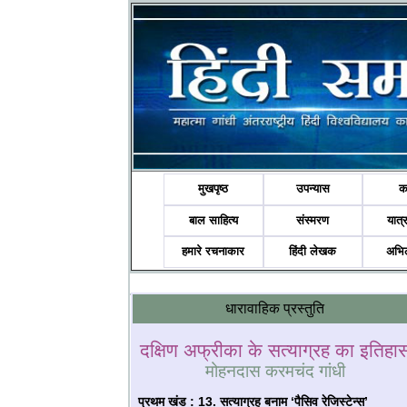
मुखपृष्ठ
उपन्यास
क
बाल साहित्य
संस्मरण
यात्र
हमारे रचनाकार
हिंदी लेखक
अभि
धारावाहिक प्रस्तुति
दक्षिण अफ्रीका के सत्याग्रह का इतिहा
मोहनदास करमचंद गांधी
प्रथम खंड
:
13.
सत्‍याग्रह बनाम ‘पैसिव रेजिस्‍टेन्‍स’