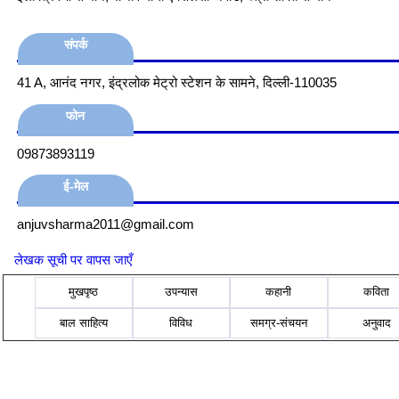
संपर्क
41 A, आनंद नगर, इंद्रलोक मेट्रो स्टेशन के सामने, दिल्ली-110035
फोन
09873893119
ई-मेल
anjuvsharma2011@gmail.com
लेखक सूची पर वापस जाएँ
मुखपृष्ठ
उपन्यास
कहानी
कविता
बाल साहित्य
विविध
समग्र-संचयन
अनुवाद