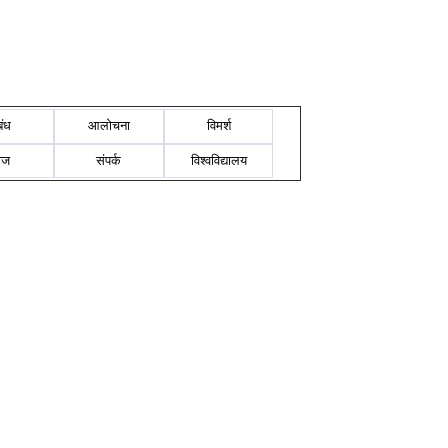
बंध
आलोचना
विमर्श
ोज
संपर्क
विश्वविद्यालय