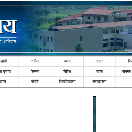
कहानी
कविता
व्यंग्य
नाटक
नि
ा वृत्तांत
सिनेमा
विविध
कोश
समग्र
खोज
संपर्क
विश्वविद्यालय
संग्रहालय