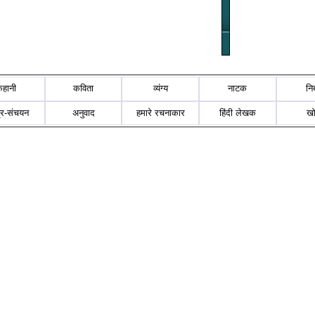
कहानी
कविता
व्यंग्य
नाटक
नि
्र-संचयन
अनुवाद
हमारे रचनाकार
हिंदी लेखक
ख