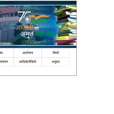
बंध
आलोचना
विमर्श
-संचयन
आडियो/वीडियो
अनुवाद